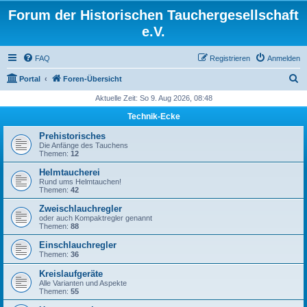
Forum der Historischen Tauchergesellschaft
e.V.
FAQ
Registrieren
Anmelden
S
Portal
Foren-Übersicht
u
Aktuelle Zeit: So 9. Aug 2026, 08:48
c
Technik-Ecke
h
Prehistorisches
e
Die Anfänge des Tauchens
Themen:
12
Helmtaucherei
Rund ums Helmtauchen!
Themen:
42
Zweischlauchregler
oder auch Kompaktregler genannt
Themen:
88
Einschlauchregler
Themen:
36
Kreislaufgeräte
Alle Varianten und Aspekte
Themen:
55