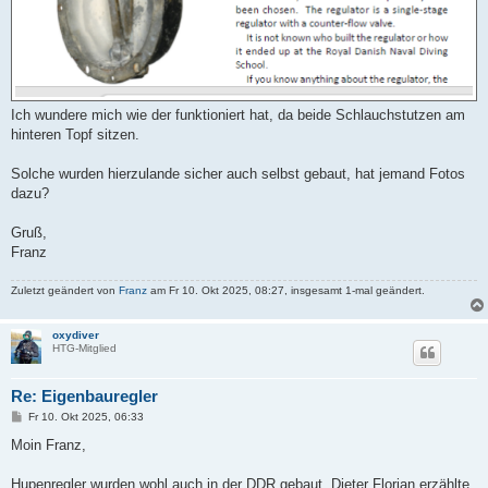
Ich wundere mich wie der funktioniert hat, da beide Schlauchstutzen am
hinteren Topf sitzen.
Solche wurden hierzulande sicher auch selbst gebaut, hat jemand Fotos
dazu?
Gruß,
Franz
Zuletzt geändert von
Franz
am Fr 10. Okt 2025, 08:27, insgesamt 1-mal geändert.
oxydiver
HTG-Mitglied
Re: Eigenbauregler
B
Fr 10. Okt 2025, 06:33
e
i
Moin Franz,
t
r
a
Hupenregler wurden wohl auch in der DDR gebaut, Dieter Florian erzählte