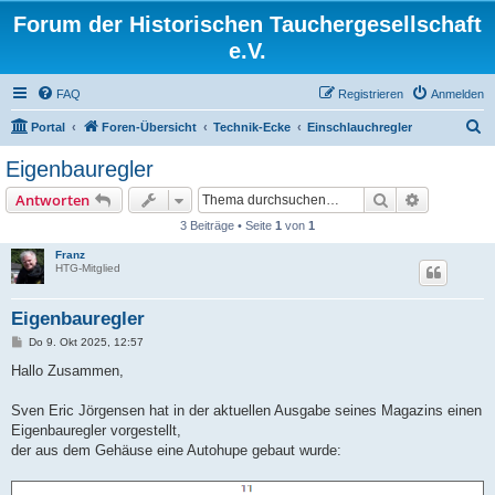
Forum der Historischen Tauchergesellschaft
e.V.
FAQ
Registrieren
Anmelden
S
Portal
Foren-Übersicht
Technik-Ecke
Einschlauchregler
u
Eigenbauregler
c
Suche
Erweiterte
Antworten
h
3 Beiträge • Seite
1
von
1
e
Franz
HTG-Mitglied
Eigenbauregler
B
Do 9. Okt 2025, 12:57
e
i
Hallo Zusammen,
t
r
a
Sven Eric Jörgensen hat in der aktuellen Ausgabe seines Magazins einen
g
Eigenbauregler vorgestellt,
der aus dem Gehäuse eine Autohupe gebaut wurde: