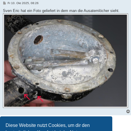
B
Fr 10. Okt 2025, 08:26
e
i
Sven Eric hat ein Foto geliefert in dem man die Ausatemlöcher sieht.
t
r
a
g
Antworten
Diese Website nutzt Cookies, um dir den
3 Beiträge • Seite
1
von
1