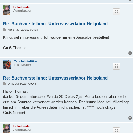
Helmtaucher
Administrator
Re: Buchvorstellung: Unterwasserlabor Helgoland
B
Mo 7. Jul 2025, 09:58
e
i
Klingt sehr interessant. Ich würde mir eine Ausgabe bestellen!
t
r
a
Gruß Thomas
g
Tauch-Info-Büro
HTG-Mitglied
Re: Buchvorstellung: Unterwasserlabor Helgoland
B
Di 8. Jul 2025, 09:48
e
i
Hallo Thomas,
t
danke für dein Interesse. Würde 20 € plus 2,55 Porto kosten, aber leider
r
a
erst am Sonntag versendet werden können. Rechnung läge bei. Allerdings
g
bin ich mir über die Adressdaten nicht sicher. Ist ***** noch okay?
Gruß Norbert
Helmtaucher
Administrator