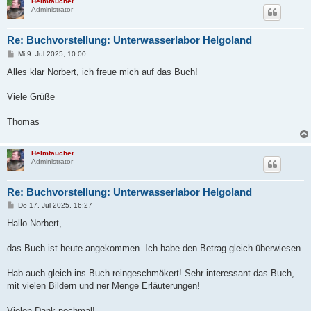
Helmtaucher
Administrator
Re: Buchvorstellung: Unterwasserlabor Helgoland
B
Mi 9. Jul 2025, 10:00
e
i
Alles klar Norbert, ich freue mich auf das Buch!
t
r
a
Viele Grüße
g
Thomas
Helmtaucher
Administrator
Re: Buchvorstellung: Unterwasserlabor Helgoland
B
Do 17. Jul 2025, 16:27
e
i
Hallo Norbert,
t
r
a
das Buch ist heute angekommen. Ich habe den Betrag gleich überwiesen.
g
Hab auch gleich ins Buch reingeschmökert! Sehr interessant das Buch,
mit vielen Bildern und ner Menge Erläuterungen!
Vielen Dank nochmal!