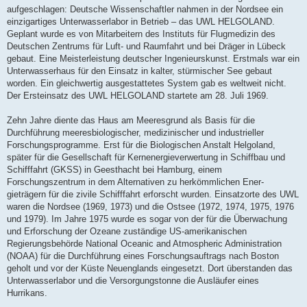
aufgeschlagen: Deutsche Wissenschaftler nahmen in der Nordsee ein
einzigartiges Unterwasserlabor in Betrieb – das UWL HELGOLAND.
Geplant wurde es von Mitarbeitern des Instituts für Flugmedizin des
Deutschen Zentrums für Luft- und Raumfahrt und bei Dräger in Lübeck
gebaut. Eine Meisterleistung deutscher Ingenieurskunst. Erstmals war ein
Unterwasserhaus für den Einsatz in kalter, stürmischer See gebaut
worden. Ein gleichwertig ausgestattetes System gab es weltweit nicht.
Der Ersteinsatz des UWL HELGOLAND startete am 28. Juli 1969.
Zehn Jahre diente das Haus am Meeresgrund als Basis für die
Durchführung meeresbiologischer, medizinischer und industrieller
Forschungsprogramme. Erst für die Biologischen Anstalt Helgoland,
später für die Gesellschaft für Kernenergieverwertung in Schiffbau und
Schifffahrt (GKSS) in Geesthacht bei Hamburg, einem
Forschungszentrum in dem Alternativen zu herkömmlichen Ener-
gieträgern für die zivile Schifffahrt erforscht wurden. Einsatzorte des UWL
waren die Nordsee (1969, 1973) und die Ostsee (1972, 1974, 1975, 1976
und 1979). Im Jahre 1975 wurde es sogar von der für die Überwachung
und Erforschung der Ozeane zuständige US-amerikanischen
Regierungsbehörde National Oceanic and Atmospheric Administration
(NOAA) für die Durchführung eines Forschungsauftrags nach Boston
geholt und vor der Küste Neuenglands eingesetzt. Dort überstanden das
Unterwasserlabor und die Versorgungstonne die Ausläufer eines
Hurrikans.