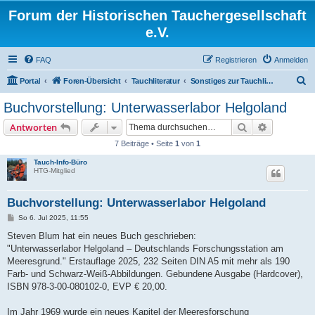
Forum der Historischen Tauchergesellschaft
e.V.
FAQ
Registrieren
Anmelden
S
Portal
Foren-Übersicht
Tauchliteratur
Sonstiges zur Tauchliteratur
u
Buchvorstellung: Unterwasserlabor Helgoland
c
Suche
Erweiterte
Antworten
h
7 Beiträge • Seite
1
von
1
e
Tauch-Info-Büro
HTG-Mitglied
Buchvorstellung: Unterwasserlabor Helgoland
B
So 6. Jul 2025, 11:55
e
i
Steven Blum hat ein neues Buch geschrieben:
t
"Unterwasserlabor Helgoland – Deutschlands Forschungsstation am
r
a
Meeresgrund." Erstauflage 2025, 232 Seiten DIN A5 mit mehr als 190
g
Farb- und Schwarz-Weiß-Abbildungen. Gebundene Ausgabe (Hardcover),
ISBN 978-3-00-080102-0, EVP € 20,00.
Im Jahr 1969 wurde ein neues Kapitel der Meeresforschung