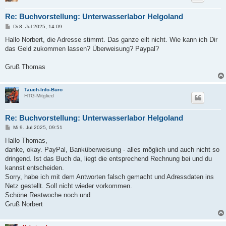
Re: Buchvorstellung: Unterwasserlabor Helgoland
B
Di 8. Jul 2025, 14:09
e
i
Hallo Norbert, die Adresse stimmt. Das ganze eilt nicht. Wie kann ich Dir
t
das Geld zukommen lassen? Überweisung? Paypal?
r
a
g
Gruß Thomas
Tauch-Info-Büro
HTG-Mitglied
Re: Buchvorstellung: Unterwasserlabor Helgoland
B
Mi 9. Jul 2025, 09:51
e
i
Hallo Thomas,
t
danke, okay. PayPal, Banküberweisung - alles möglich und auch nicht so
r
a
dringend. Ist das Buch da, liegt die entsprechend Rechnung bei und du
g
kannst entscheiden.
Sorry, habe ich mit dem Antworten falsch gemacht und Adressdaten ins
Netz gestellt. Soll nicht wieder vorkommen.
Schöne Restwoche noch und
Gruß Norbert