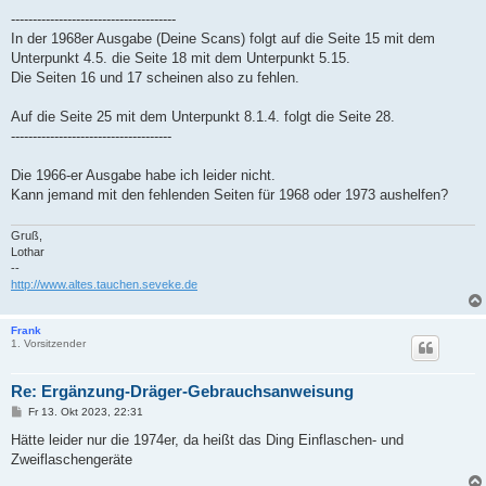
--------------------------------------
In der 1968er Ausgabe (Deine Scans) folgt auf die Seite 15 mit dem
Unterpunkt 4.5. die Seite 18 mit dem Unterpunkt 5.15.
Die Seiten 16 und 17 scheinen also zu fehlen.
Auf die Seite 25 mit dem Unterpunkt 8.1.4. folgt die Seite 28.
-------------------------------------
Die 1966-er Ausgabe habe ich leider nicht.
Kann jemand mit den fehlenden Seiten für 1968 oder 1973 aushelfen?
Gruß,
Lothar
--
http://www.altes.tauchen.seveke.de
Frank
1. Vorsitzender
Re: Ergänzung-Dräger-Gebrauchsanweisung
B
Fr 13. Okt 2023, 22:31
e
i
Hätte leider nur die 1974er, da heißt das Ding Einflaschen- und
t
Zweiflaschengeräte
r
a