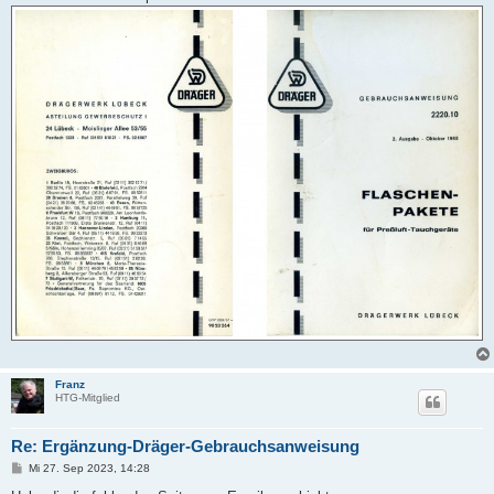
g
Franz
HTG-Mitglied
Re: Ergänzung-Dräger-Gebrauchsanweisung
B
Mi 27. Sep 2023, 14:28
e
i