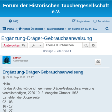
Forum der Historischen Tauchergesellschaft
e.V.
FAQ
Registrieren
Anmelden
S
Portal
Foren-Übersicht
Tauchliteratur
Ich suche ein Buch, eine Zeitschrift, einen Artikel
u
Ergänzung-Dräger-Gebrauchsanweisung
c
Suche
Erweiterte
Antworten
h
9 Beiträge • Seite
1
von
1
e
Lothar
Administrator
Ergänzung-Dräger-Gebrauchsanweisung
B
Di 26. Sep 2023, 17:37
e
i
Hallo,
t
für das Archiv würde ich gern eine Dräger-Gebrauchsanweisung
r
a
vervollständigen, 2220.10, 2. Ausgabe Oktober 1968.
g
Es fehlen die Doppelseiten
02 - 03
16 - 17
26 - 27