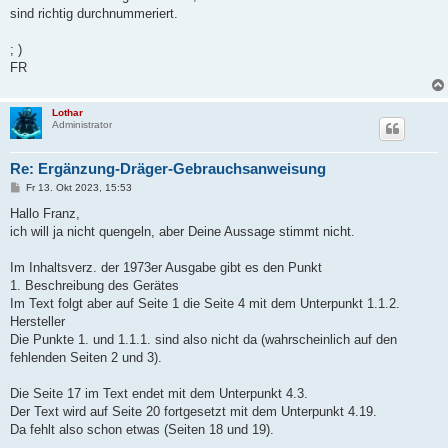
sind richtig durchnummeriert.
; )
FR
Lothar
Administrator
Re: Ergänzung-Dräger-Gebrauchsanweisung
B
Fr 13. Okt 2023, 15:53
e
i
Hallo Franz,
t
ich will ja nicht quengeln, aber Deine Aussage stimmt nicht.
r
a
g
Im Inhaltsverz. der 1973er Ausgabe gibt es den Punkt
1. Beschreibung des Gerätes
Im Text folgt aber auf Seite 1 die Seite 4 mit dem Unterpunkt 1.1.2.
Hersteller
Die Punkte 1. und 1.1.1. sind also nicht da (wahrscheinlich auf den
fehlenden Seiten 2 und 3).
Die Seite 17 im Text endet mit dem Unterpunkt 4.3.
Der Text wird auf Seite 20 fortgesetzt mit dem Unterpunkt 4.19.
Da fehlt also schon etwas (Seiten 18 und 19).