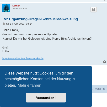
g
Lothar
Administrator
Re: Ergänzung-Dräger-Gebrauchsanweisung
B
Sa 14. Okt 2023, 08:14
e
i
Hallo Frank,
t
das ist bestimmt das passende Update.
r
a
Kannst Du mir bei Gelegenheit eine Kopie für's Archiv schicken?
g
Gruß,
Lothar
--
http://www.altes.tauchen.seveke.de
Antworten
Diese Website nutzt Cookies, um dir den
9 Beiträge • Seite
1
von
1
bestmöglichen Komfort bei der Nutzung zu
bieten.
Mehr erfahren
Portal
Foren-Übersicht
Alle Zeiten sind
UTC+01:00
Verstanden!
Powered by
phpBB
® Forum Software © phpBB Limited
Deutsche Übersetzung durch
phpBB.de
Datenschutz
|
Nutzungsbedingungen