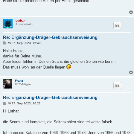
Habe dir die fehlenden Seiten per Email geschickt.
t
r
a
g
Lothar
Administrator
Re: Ergänzung-Dräger-Gebrauchsanweisung
B
Mi 27. Sep 2023, 15:40
e
i
Hallo Franz,
t
danke für Deine Mühe.
r
a
Aber leider fehlen in Deinen Scans die gleichen Seiten wie bei mir.
g
Das muss wohl an der Quelle liegen
Franz
HTG-Mitglied
Re: Ergänzung-Dräger-Gebrauchsanweisung
B
Mi 27. Sep 2023, 16:22
e
i
Hi Lothar,
t
r
a
die Scans sind komplett, die Seitenzahlen sind teilweise falsch.
g
Ich habe die Kataloge von 1966, 1968 und 1973. Jene von 1966 und 1973