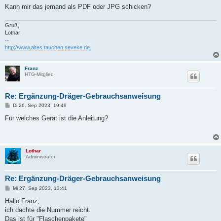
Kann mir das jemand als PDF oder JPG schicken?
Gruß,
Lothar
--
http://www.altes.tauchen.seveke.de
Franz
HTG-Mitglied
Re: Ergänzung-Dräger-Gebrauchsanweisung
B
Di 26. Sep 2023, 19:49
e
i
Für welches Gerät ist die Anleitung?
t
r
a
g
Lothar
Administrator
Re: Ergänzung-Dräger-Gebrauchsanweisung
B
Mi 27. Sep 2023, 13:41
e
i
Hallo Franz,
t
ich dachte die Nummer reicht.
r
a
Das ist für "Flaschenpakete"