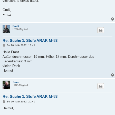
vielleicht is etwas dabei.
Gruß,
Frnaz
Baelt
HTG-Mitglied
Re: Suche 1. Stufe ARAK M-83
B
So 20. Mär 2022, 18:41
e
i
Hallo Franz,
t
Außendurchmesser: 19 mm, Höhe: 17 mm, Durchmesser des
r
a
Federdrahtes: 3 mm
g
vielen Dank
Helmut
Franz
HTG-Mitglied
Re: Suche 1. Stufe ARAK M-83
B
So 20. Mär 2022, 20:49
e
i
Helmut,
t
r