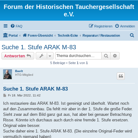
Forum der Historischen Tauchergesellschaft
e.V.
FAQ
Registrieren
Anmelden
S
Portal
Foren-Übersicht
Technik-Ecke
Reparatur / Restauration
u
Suche 1. Stufe ARAK M-83
c
Suche
Erweiterte
Antworten
h
5 Beiträge • Seite
1
von
1
e
Baelt
HTG-Mitglied
Suche 1. Stufe ARAK M-83
B
Fr 18. Mär 2022, 11:42
e
i
Ich restauriere das ARAK M-83. Ist gereinigt und überholt. Wartet noch
t
auf den Zusammenbau. Da fehlt mir aber in der 1. Stufe die große Feder.
r
a
Sieht zwar auf dem Bild ganz gut aus, hat aber bei genauer Betrachtung
g
Risse. Könnte ich durchaus auch durch eine fremde 1. Stufe ersetzen.
Original wäre besser.
Suche daher eine 1. Stufe ARAK M-83. (Die einzelne Original-Feder wird
vermutlich niemand haben)