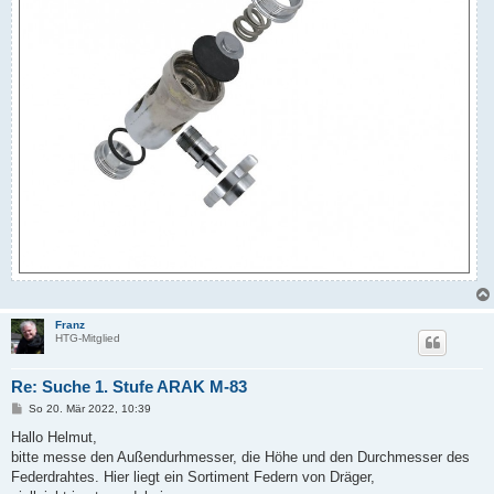
Franz
HTG-Mitglied
Re: Suche 1. Stufe ARAK M-83
B
So 20. Mär 2022, 10:39
e
i
Hallo Helmut,
t
bitte messe den Außendurhmesser, die Höhe und den Durchmesser des
r
a
Federdrahtes. Hier liegt ein Sortiment Federn von Dräger,
g