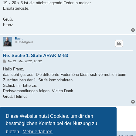
a
19 x 20 x 3 ist die nächstliegende Feder in meiner
g
Ersatzteilkiste,
Gruß,
Franz
Baelt
HTG-Mitglied
Re: Suche 1. Stufe ARAK M-83
B
Mo 21. Mär 2022, 10:32
e
i
Hallo Franz,
t
das sieht gut aus. Die differente Federhöhe lässt sich vermutlich beim
r
a
Zuschrauben der 1. Stufe komprimieren.
g
Schick mir bitte zu.
Preisverhandlungen folgen. Vielen Dank
Gruß, Helmut
Antworten
Diese Website nutzt Cookies, um dir den
5 Beiträge • Seite
1
von
1
bestmöglichen Komfort bei der Nutzung zu
bieten.
Mehr erfahren