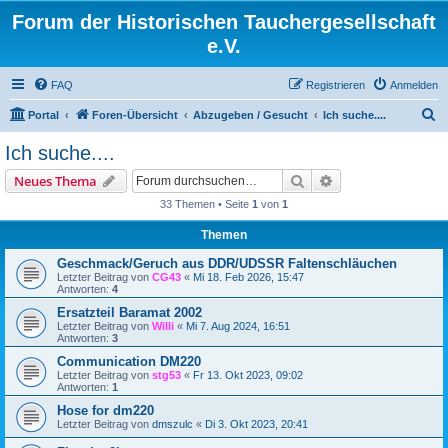
Forum der Historischen Tauchergesellschaft
e.V.
FAQ
Registrieren
Anmelden
S
Portal
Foren-Übersicht
Abzugeben / Gesucht
Ich suche....
u
Ich suche....
c
Suche
Erweiterte Suche
Neues Thema
h
33 Themen • Seite
1
von
1
e
Themen
Geschmack/Geruch aus DDR/UDSSR Faltenschläuchen
Letzter Beitrag von
CG43
«
Mi 18. Feb 2026, 15:47
Antworten:
4
Ersatzteil Baramat 2002
Letzter Beitrag von
Willi
«
Mi 7. Aug 2024, 16:51
Antworten:
3
Communication DM220
Letzter Beitrag von
stg53
«
Fr 13. Okt 2023, 09:02
Antworten:
1
Hose for dm220
Letzter Beitrag von
dmszulc
«
Di 3. Okt 2023, 20:41