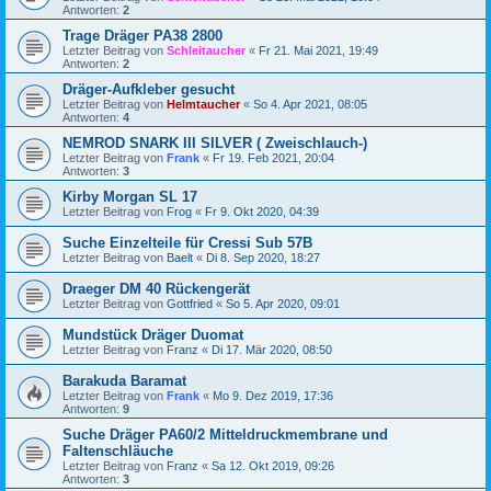
Antworten:
2
Trage Dräger PA38 2800
Letzter Beitrag von
Schleitaucher
«
Fr 21. Mai 2021, 19:49
Antworten:
2
Dräger-Aufkleber gesucht
Letzter Beitrag von
Helmtaucher
«
So 4. Apr 2021, 08:05
Antworten:
4
NEMROD SNARK III SILVER ( Zweischlauch-)
Letzter Beitrag von
Frank
«
Fr 19. Feb 2021, 20:04
Antworten:
3
Kirby Morgan SL 17
Letzter Beitrag von
Frog
«
Fr 9. Okt 2020, 04:39
Suche Einzelteile für Cressi Sub 57B
Letzter Beitrag von
Baelt
«
Di 8. Sep 2020, 18:27
Draeger DM 40 Rückengerät
Letzter Beitrag von
Gottfried
«
So 5. Apr 2020, 09:01
Mundstück Dräger Duomat
Letzter Beitrag von
Franz
«
Di 17. Mär 2020, 08:50
Barakuda Baramat
Letzter Beitrag von
Frank
«
Mo 9. Dez 2019, 17:36
Antworten:
9
Suche Dräger PA60/2 Mitteldruckmembrane und
Faltenschläuche
Letzter Beitrag von
Franz
«
Sa 12. Okt 2019, 09:26
Antworten:
3