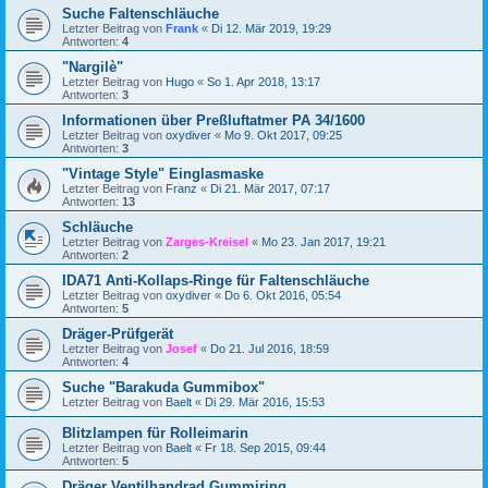
Suche Faltenschläuche
Letzter Beitrag von
Frank
«
Di 12. Mär 2019, 19:29
Antworten:
4
"Nargilè"
Letzter Beitrag von
Hugo
«
So 1. Apr 2018, 13:17
Antworten:
3
Informationen über Preßluftatmer PA 34/1600
Letzter Beitrag von
oxydiver
«
Mo 9. Okt 2017, 09:25
Antworten:
3
"Vintage Style" Einglasmaske
Letzter Beitrag von
Franz
«
Di 21. Mär 2017, 07:17
Antworten:
13
Schläuche
Letzter Beitrag von
Zarges-Kreisel
«
Mo 23. Jan 2017, 19:21
Antworten:
2
IDA71 Anti-Kollaps-Ringe für Faltenschläuche
Letzter Beitrag von
oxydiver
«
Do 6. Okt 2016, 05:54
Antworten:
5
Dräger-Prüfgerät
Letzter Beitrag von
Josef
«
Do 21. Jul 2016, 18:59
Antworten:
4
Suche "Barakuda Gummibox"
Letzter Beitrag von
Baelt
«
Di 29. Mär 2016, 15:53
Blitzlampen für Rolleimarin
Letzter Beitrag von
Baelt
«
Fr 18. Sep 2015, 09:44
Antworten:
5
Dräger Ventilhandrad Gummiring