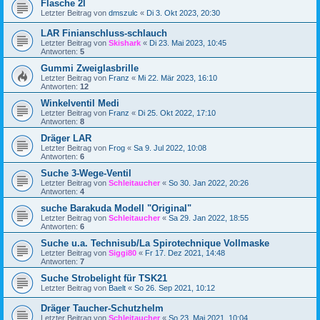
Flasche 2l
Letzter Beitrag von
dmszulc
«
Di 3. Okt 2023, 20:30
LAR Finianschluss-schlauch
Letzter Beitrag von
Skishark
«
Di 23. Mai 2023, 10:45
Antworten:
5
Gummi Zweiglasbrille
Letzter Beitrag von
Franz
«
Mi 22. Mär 2023, 16:10
Antworten:
12
Winkelventil Medi
Letzter Beitrag von
Franz
«
Di 25. Okt 2022, 17:10
Antworten:
8
Dräger LAR
Letzter Beitrag von
Frog
«
Sa 9. Jul 2022, 10:08
Antworten:
6
Suche 3-Wege-Ventil
Letzter Beitrag von
Schleitaucher
«
So 30. Jan 2022, 20:26
Antworten:
4
suche Barakuda Modell "Original"
Letzter Beitrag von
Schleitaucher
«
Sa 29. Jan 2022, 18:55
Antworten:
6
Suche u.a. Technisub/La Spirotechnique Vollmaske
Letzter Beitrag von
Siggi80
«
Fr 17. Dez 2021, 14:48
Antworten:
7
Suche Strobelight für TSK21
Letzter Beitrag von
Baelt
«
So 26. Sep 2021, 10:12
Dräger Taucher-Schutzhelm
Letzter Beitrag von
Schleitaucher
«
So 23. Mai 2021, 10:04