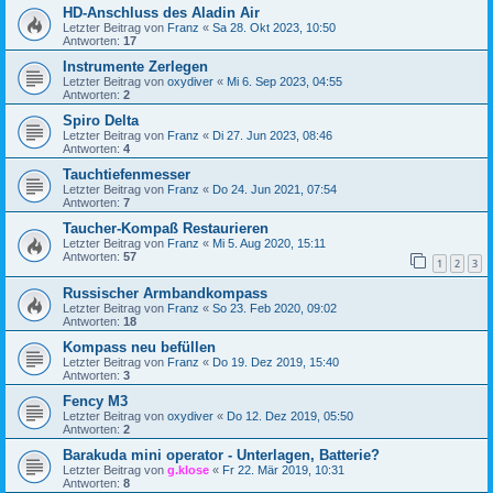
HD-Anschluss des Aladin Air
Letzter Beitrag von
Franz
«
Sa 28. Okt 2023, 10:50
Antworten:
17
Instrumente Zerlegen
Letzter Beitrag von
oxydiver
«
Mi 6. Sep 2023, 04:55
Antworten:
2
Spiro Delta
Letzter Beitrag von
Franz
«
Di 27. Jun 2023, 08:46
Antworten:
4
Tauchtiefenmesser
Letzter Beitrag von
Franz
«
Do 24. Jun 2021, 07:54
Antworten:
7
Taucher-Kompaß Restaurieren
Letzter Beitrag von
Franz
«
Mi 5. Aug 2020, 15:11
Antworten:
57
1
2
3
Russischer Armbandkompass
Letzter Beitrag von
Franz
«
So 23. Feb 2020, 09:02
Antworten:
18
Kompass neu befüllen
Letzter Beitrag von
Franz
«
Do 19. Dez 2019, 15:40
Antworten:
3
Fency M3
Letzter Beitrag von
oxydiver
«
Do 12. Dez 2019, 05:50
Antworten:
2
Barakuda mini operator - Unterlagen, Batterie?
Letzter Beitrag von
g.klose
«
Fr 22. Mär 2019, 10:31
Antworten:
8