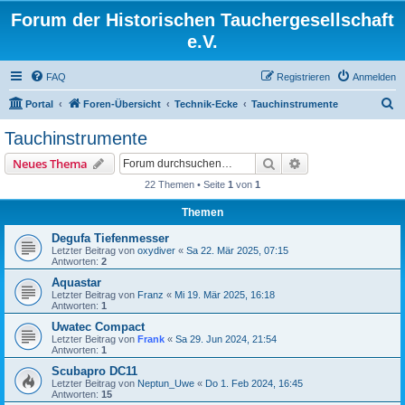
Forum der Historischen Tauchergesellschaft
e.V.
FAQ
Registrieren
Anmelden
S
Portal
Foren-Übersicht
Technik-Ecke
Tauchinstrumente
u
Tauchinstrumente
c
Suche
Erweiterte Suche
Neues Thema
h
22 Themen • Seite
1
von
1
e
Themen
Degufa Tiefenmesser
Letzter Beitrag von
oxydiver
«
Sa 22. Mär 2025, 07:15
Antworten:
2
Aquastar
Letzter Beitrag von
Franz
«
Mi 19. Mär 2025, 16:18
Antworten:
1
Uwatec Compact
Letzter Beitrag von
Frank
«
Sa 29. Jun 2024, 21:54
Antworten:
1
Scubapro DC11
Letzter Beitrag von
Neptun_Uwe
«
Do 1. Feb 2024, 16:45
Antworten:
15