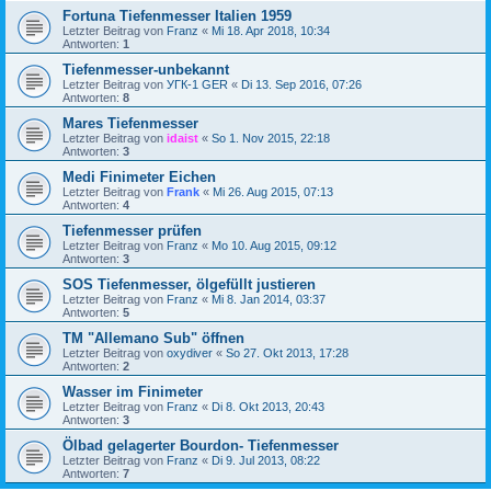
Fortuna Tiefenmesser Italien 1959
Letzter Beitrag von
Franz
«
Mi 18. Apr 2018, 10:34
Antworten:
1
Tiefenmesser-unbekannt
Letzter Beitrag von
УГК-1 GER
«
Di 13. Sep 2016, 07:26
Antworten:
8
Mares Tiefenmesser
Letzter Beitrag von
idaist
«
So 1. Nov 2015, 22:18
Antworten:
3
Medi Finimeter Eichen
Letzter Beitrag von
Frank
«
Mi 26. Aug 2015, 07:13
Antworten:
4
Tiefenmesser prüfen
Letzter Beitrag von
Franz
«
Mo 10. Aug 2015, 09:12
Antworten:
3
SOS Tiefenmesser, ölgefüllt justieren
Letzter Beitrag von
Franz
«
Mi 8. Jan 2014, 03:37
Antworten:
5
TM "Allemano Sub" öffnen
Letzter Beitrag von
oxydiver
«
So 27. Okt 2013, 17:28
Antworten:
2
Wasser im Finimeter
Letzter Beitrag von
Franz
«
Di 8. Okt 2013, 20:43
Antworten:
3
Ölbad gelagerter Bourdon- Tiefenmesser
Letzter Beitrag von
Franz
«
Di 9. Jul 2013, 08:22
Antworten:
7