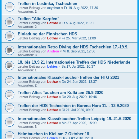
Treffen in Lestinka, Tschechien
Letzter Beitrag von
oxydiver
«
Fr 19. Aug 2022, 17:30
Antworten:
2
Treffen "Alte Karpfen"
Letzter Beitrag von
Lothar
«
Fr 5. Aug 2022, 19:21
Antworten:
2
Einladung der Finnischen HDS
Letzter Beitrag von
Lothar
«
Fr 25. Mär 2022, 11:09
Internationales Retro Diving der HDS Tschechien 17.-19.9.
Letzter Beitrag von
Andrea
«
Mi 8. Sep 2021, 12:50
Antworten:
3
18. bis 19.9.21 Internationales Treffen der HDS Niederlande
Letzter Beitrag von
Lekies
«
Sa 17. Jul 2021, 10:37
Antworten:
1
Internationales Klassik-Taucher-Treffen der HTG 2021
Letzter Beitrag von
Lothar
«
Do 24. Jun 2021, 13:37
Antworten:
2
Treffen Altes Tauchen am Kulki am 26.9.2020
Letzter Beitrag von
Lothar
«
Do 20. Aug 2020, 10:46
Treffen der HDS Tschechien in Borena Hora 11. - 13.9.2020
Letzter Beitrag von
Lothar
«
Di 21. Jul 2020, 09:00
Internationales Klassiktaucher-Treffen Leipzig 19.-21.6.2020
Letzter Beitrag von
Lothar
«
Mo 27. Apr 2020, 15:09
Antworten:
3
Helmtauchen in Kiel am 7.Oktober 18
Letzter Beitrag von
Lekies
«
Di 2. Okt 2018, 22:01