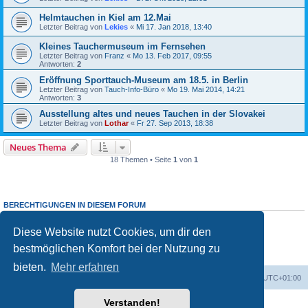
Helmtauchen in Kiel am 12.Mai
Letzter Beitrag von
Lekies
«
Mi 17. Jan 2018, 13:40
Kleines Tauchermuseum im Fernsehen
Letzter Beitrag von
Franz
«
Mo 13. Feb 2017, 09:55
Antworten:
2
Eröffnung Sporttauch-Museum am 18.5. in Berlin
Letzter Beitrag von
Tauch-Info-Büro
«
Mo 19. Mai 2014, 14:21
Antworten:
3
Ausstellung altes und neues Tauchen in der Slovakei
Letzter Beitrag von
Lothar
«
Fr 27. Sep 2013, 18:38
Neues Thema
18 Themen • Seite
1
von
1
BERECHTIGUNGEN IN DIESEM FORUM
Du darfst
keine
neuen Themen in diesem Forum erstellen.
Du darfst
keine
Antworten zu Themen in diesem Forum erstellen.
Diese Website nutzt Cookies, um dir den
Du darfst deine Beiträge in diesem Forum
nicht
ändern.
bestmöglichen Komfort bei der Nutzung zu
Du darfst deine Beiträge in diesem Forum
nicht
löschen.
Du darfst
keine
Dateianhänge in diesem Forum erstellen.
bieten.
Mehr erfahren
Portal
Foren-Übersicht
Alle Zeiten sind
UTC+01:00
Verstanden!
Powered by
phpBB
® Forum Software © phpBB Limited