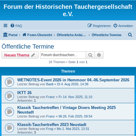
Forum der Historischen Tauchergesellschaft
e.V.
FAQ
Registrieren
Anmelden
S
Portal
Foren-Übersicht
Öffentliche Ankündigungen
Öffentliche Termine
u
Öffentliche Termine
c
Suche
Erweiterte Suche
Neues Thema
h
18 Themen • Seite
1
von
1
e
Themen
WETNOTES-Event 2026 in Hemmoor 04.-06.September 2026
Letzter Beitrag von
Baelt
«
Di 4. Aug 2026, 14:38
IKTT 26
Letzter Beitrag von
Franz
«
Fr 14. Nov 2025, 11:10
Antworten:
1
Klassik Tauchertreffen / Vintage Divers Meeting 2025
Neustadt
Letzter Beitrag von
Franz
«
Mi 26. Feb 2025, 09:54
Klassik-Tauchertreffen 2023 Neustadt
Letzter Beitrag von
Frog
«
Mo 1. Mai 2023, 13:31
Antworten:
3