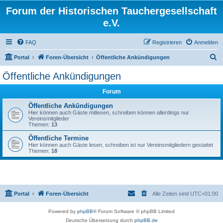
Forum der Historischen Tauchergesellschaft
e.V.
FAQ
Registrieren
Anmelden
S
Portal
Foren-Übersicht
Öffentliche Ankündigungen
u
Öffentliche Ankündigungen
c
Forum
h
e
Öffentliche Ankündigungen
Hier können auch Gäste mitlesen, schreiben können allerdings nur
Vereinsmitglieder
Themen:
13
Öffentliche Termine
Hier können auch Gäste lesen, schreiben ist nur Vereinsmitgliedern gestattet
Themen:
18
Portal
Foren-Übersicht
Alle Zeiten sind
UTC+01:00
Powered by
phpBB
® Forum Software © phpBB Limited
Deutsche Übersetzung durch
phpBB.de