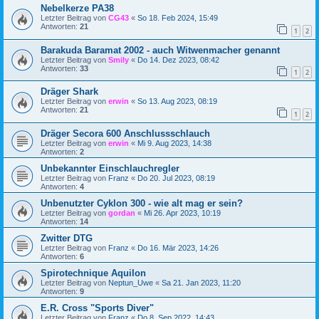
Nebelkerze PA38
Letzter Beitrag von
CG43
«
So 18. Feb 2024, 15:49
Antworten:
21
1
2
Barakuda Baramat 2002 - auch Witwenmacher genannt
Letzter Beitrag von
Smily
«
Do 14. Dez 2023, 08:42
Antworten:
33
1
2
Dräger Shark
Letzter Beitrag von
erwin
«
So 13. Aug 2023, 08:19
Antworten:
21
1
2
Dräger Secora 600 Anschlussschlauch
Letzter Beitrag von
erwin
«
Mi 9. Aug 2023, 14:38
Antworten:
2
Unbekannter Einschlauchregler
Letzter Beitrag von
Franz
«
Do 20. Jul 2023, 08:19
Antworten:
4
Unbenutzter Cyklon 300 - wie alt mag er sein?
Letzter Beitrag von
gordan
«
Mi 26. Apr 2023, 10:19
Antworten:
14
Zwitter DTG
Letzter Beitrag von
Franz
«
Do 16. Mär 2023, 14:26
Antworten:
6
Spirotechnique Aquilon
Letzter Beitrag von
Neptun_Uwe
«
Sa 21. Jan 2023, 11:20
Antworten:
9
E.R. Cross "Sports Diver"
Letzter Beitrag von
Franz
«
Do 8. Sep 2022, 14:43