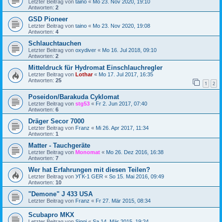
Letzter Beitrag von
taino
«
Mo 23. Nov 2020, 19:10
Antworten:
2
GSD Pioneer
Letzter Beitrag von
taino
«
Mo 23. Nov 2020, 19:08
Antworten:
4
Schlauchtauchen
Letzter Beitrag von
oxydiver
«
Mo 16. Jul 2018, 09:10
Antworten:
2
Mitteldruck für Hydromat Einschlauchregler
Letzter Beitrag von
Lothar
«
Mo 17. Jul 2017, 16:35
Antworten:
25
1
2
Poseidon/Barakuda Cyklomat
Letzter Beitrag von
stg53
«
Fr 2. Jun 2017, 07:40
Antworten:
6
Dräger Secor 7000
Letzter Beitrag von
Franz
«
Mi 26. Apr 2017, 11:34
Antworten:
1
Matter - Tauchgeräte
Letzter Beitrag von
Monomat
«
Mo 26. Dez 2016, 16:38
Antworten:
7
Wer hat Erfahrungen mit diesen Teilen?
Letzter Beitrag von
УГК-1 GER
«
So 15. Mai 2016, 09:49
Antworten:
10
"Demone" J 433 USA
Letzter Beitrag von
Franz
«
Fr 27. Mär 2015, 08:34
Scubapro MKX
Letzter Beitrag von
Siggi
«
Sa 14. Mär 2015, 19:24