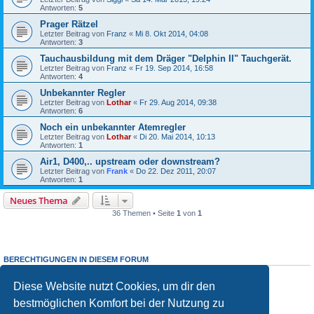
Antworten:
5
Prager Rätzel
Letzter Beitrag von
Franz
«
Mi 8. Okt 2014, 04:08
Antworten:
3
Tauchausbildung mit dem Dräger "Delphin II" Tauchgerät.
Letzter Beitrag von
Franz
«
Fr 19. Sep 2014, 16:58
Antworten:
4
Unbekannter Regler
Letzter Beitrag von
Lothar
«
Fr 29. Aug 2014, 09:38
Antworten:
6
Noch ein unbekannter Atemregler
Letzter Beitrag von
Lothar
«
Di 20. Mai 2014, 10:13
Antworten:
1
Air1, D400,.. upstream oder downstream?
Letzter Beitrag von
Frank
«
Do 22. Dez 2011, 20:07
Antworten:
1
Neues Thema
36 Themen • Seite
1
von
1
BERECHTIGUNGEN IN DIESEM FORUM
Du darfst
keine
neuen Themen in diesem Forum erstellen.
Du darfst
keine
Antworten zu Themen in diesem Forum erstellen.
Diese Website nutzt Cookies, um dir den
Du darfst deine Beiträge in diesem Forum
nicht
ändern.
bestmöglichen Komfort bei der Nutzung zu
Du darfst deine Beiträge in diesem Forum
nicht
löschen.
Du darfst
keine
Dateianhänge in diesem Forum erstellen.