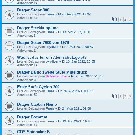
Antworten:
14
Dräger Secor 300
Letzter Beitrag von
Franz
«
Mo 8. Aug 2022, 17:32
Antworten:
49
1
2
3
Dräger Steckkupplung
Letzter Beitrag von
Franz
«
Fr 13. Mai 2022, 06:11
Antworten:
3
Dräger Secor 7000 von 1978
Letzter Beitrag von
oxydiver
«
Di 1. Mär 2022, 08:57
Antworten:
1
Was ist das für ein Atemschutzgerät?
Letzter Beitrag von
oxydiver
«
Di 18. Jan 2022, 10:35
Antworten:
14
Dräger Baltic zweite Stufe Mitteldruck
Letzter Beitrag von
Schleitaucher
«
Fr 7. Jan 2022, 21:28
Antworten:
3
Erste Stufe Cyclon 300
Letzter Beitrag von
Franz
«
Do 26. Aug 2021, 09:35
Antworten:
50
1
2
3
Dräger Captain Nemo
Letzter Beitrag von
Franz
«
Di 24. Aug 2021, 09:58
Dräger Bocamat
Letzter Beitrag von
Franz
«
Fr 13. Aug 2021, 16:16
Antworten:
19
GDS Spinnaker B