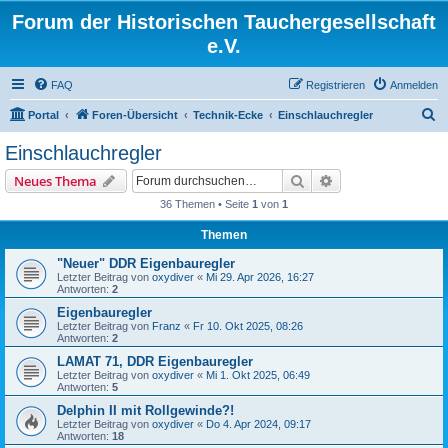
Forum der Historischen Tauchergesellschaft
e.V.
FAQ
Registrieren
Anmelden
S
Portal
Foren-Übersicht
Technik-Ecke
Einschlauchregler
u
Einschlauchregler
c
Suche
Erweiterte Suche
Neues Thema
h
36 Themen • Seite
1
von
1
e
Themen
"Neuer" DDR Eigenbauregler
Letzter Beitrag von
oxydiver
«
Mi 29. Apr 2026, 16:27
Antworten:
2
Eigenbauregler
Letzter Beitrag von
Franz
«
Fr 10. Okt 2025, 08:26
Antworten:
2
LAMAT 71, DDR Eigenbauregler
Letzter Beitrag von
oxydiver
«
Mi 1. Okt 2025, 06:49
Antworten:
5
Delphin II mit Rollgewinde?!
Letzter Beitrag von
oxydiver
«
Do 4. Apr 2024, 09:17
Antworten:
18