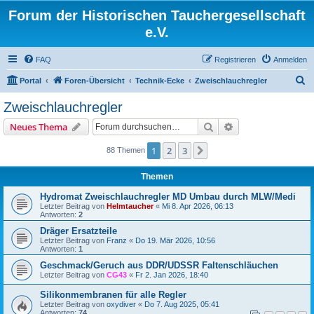
Forum der Historischen Tauchergesellschaft
e.V.
FAQ
Registrieren
Anmelden
S
Portal
Foren-Übersicht
Technik-Ecke
Zweischlauchregler
u
Zweischlauchregler
c
Suche
Erweiterte Suche
Neues Thema
h
e
1
2
3
Nächste
88 Themen
Themen
Hydromat Zweischlauchregler MD Umbau durch MLW/Medi
Letzter Beitrag von
Helmtaucher
«
Mi 8. Apr 2026, 06:13
Antworten:
2
Dräger Ersatzteile
Letzter Beitrag von
Franz
«
Do 19. Mär 2026, 10:56
Antworten:
1
Geschmack/Geruch aus DDR/UDSSR Faltenschläuchen
Letzter Beitrag von
CG43
«
Fr 2. Jan 2026, 18:40
Silikonmembranen für alle Regler
Letzter Beitrag von
oxydiver
«
Do 7. Aug 2025, 05:41
Antworten:
74