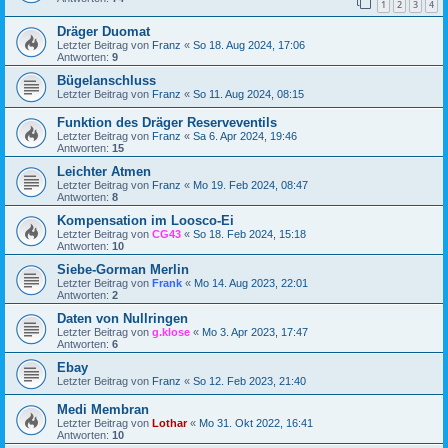
1
2
3
4
Dräger Duomat
Letzter Beitrag von
Franz
«
So 18. Aug 2024, 17:06
Antworten:
9
Bügelanschluss
Letzter Beitrag von
Franz
«
So 11. Aug 2024, 08:15
Funktion des Dräger Reserveventils
Letzter Beitrag von
Franz
«
Sa 6. Apr 2024, 19:46
Antworten:
15
Leichter Atmen
Letzter Beitrag von
Franz
«
Mo 19. Feb 2024, 08:47
Antworten:
8
Kompensation im Loosco-Ei
Letzter Beitrag von
CG43
«
So 18. Feb 2024, 15:18
Antworten:
10
Siebe-Gorman Merlin
Letzter Beitrag von
Frank
«
Mo 14. Aug 2023, 22:01
Antworten:
2
Daten von Nullringen
Letzter Beitrag von
g.klose
«
Mo 3. Apr 2023, 17:47
Antworten:
6
Ebay
Letzter Beitrag von
Franz
«
So 12. Feb 2023, 21:40
Medi Membran
Letzter Beitrag von
Lothar
«
Mo 31. Okt 2022, 16:41
Antworten:
10