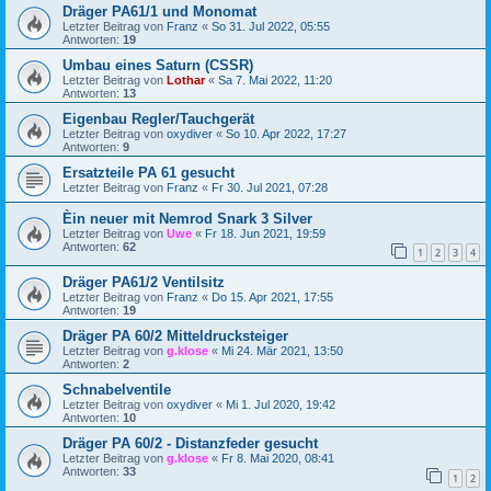
Dräger PA61/1 und Monomat
Letzter Beitrag von
Franz
«
So 31. Jul 2022, 05:55
Antworten:
19
Umbau eines Saturn (CSSR)
Letzter Beitrag von
Lothar
«
Sa 7. Mai 2022, 11:20
Antworten:
13
Eigenbau Regler/Tauchgerät
Letzter Beitrag von
oxydiver
«
So 10. Apr 2022, 17:27
Antworten:
9
Ersatzteile PA 61 gesucht
Letzter Beitrag von
Franz
«
Fr 30. Jul 2021, 07:28
Èin neuer mit Nemrod Snark 3 Silver
Letzter Beitrag von
Uwe
«
Fr 18. Jun 2021, 19:59
Antworten:
62
1
2
3
4
Dräger PA61/2 Ventilsitz
Letzter Beitrag von
Franz
«
Do 15. Apr 2021, 17:55
Antworten:
19
Dräger PA 60/2 Mitteldrucksteiger
Letzter Beitrag von
g.klose
«
Mi 24. Mär 2021, 13:50
Antworten:
2
Schnabelventile
Letzter Beitrag von
oxydiver
«
Mi 1. Jul 2020, 19:42
Antworten:
10
Dräger PA 60/2 - Distanzfeder gesucht
Letzter Beitrag von
g.klose
«
Fr 8. Mai 2020, 08:41
Antworten:
33
1
2