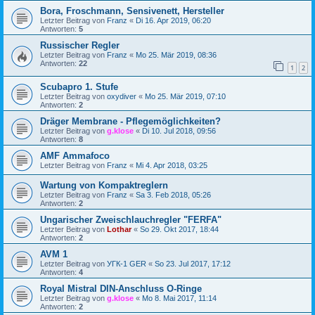
Bora, Froschmann, Sensivenett, Hersteller
Letzter Beitrag von
Franz
«
Di 16. Apr 2019, 06:20
Antworten:
5
Russischer Regler
Letzter Beitrag von
Franz
«
Mo 25. Mär 2019, 08:36
Antworten:
22
1
2
Scubapro 1. Stufe
Letzter Beitrag von
oxydiver
«
Mo 25. Mär 2019, 07:10
Antworten:
2
Dräger Membrane - Pflegemöglichkeiten?
Letzter Beitrag von
g.klose
«
Di 10. Jul 2018, 09:56
Antworten:
8
AMF Ammafoco
Letzter Beitrag von
Franz
«
Mi 4. Apr 2018, 03:25
Wartung von Kompaktreglern
Letzter Beitrag von
Franz
«
Sa 3. Feb 2018, 05:26
Antworten:
2
Ungarischer Zweischlauchregler "FERFA"
Letzter Beitrag von
Lothar
«
So 29. Okt 2017, 18:44
Antworten:
2
AVM 1
Letzter Beitrag von
УГК-1 GER
«
So 23. Jul 2017, 17:12
Antworten:
4
Royal Mistral DIN-Anschluss O-Ringe
Letzter Beitrag von
g.klose
«
Mo 8. Mai 2017, 11:14
Antworten:
2