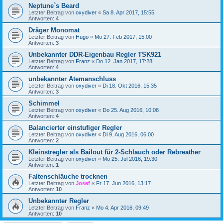
Neptune`s Beard
Letzter Beitrag von
oxydiver
«
Sa 8. Apr 2017, 15:55
Antworten:
4
Dräger Monomat
Letzter Beitrag von
Hugo
«
Mo 27. Feb 2017, 15:00
Antworten:
3
Unbekannter DDR-Eigenbau Regler TSK921
Letzter Beitrag von
Franz
«
Do 12. Jan 2017, 17:28
Antworten:
4
unbekannter Atemanschluss
Letzter Beitrag von
oxydiver
«
Di 18. Okt 2016, 15:35
Antworten:
3
Schimmel
Letzter Beitrag von
oxydiver
«
Do 25. Aug 2016, 10:08
Antworten:
4
Balancierter einstufiger Regler
Letzter Beitrag von
oxydiver
«
Di 9. Aug 2016, 06:00
Antworten:
2
Kleinstregler als Bailout für 2-Schlauch oder Rebreather
Letzter Beitrag von
oxydiver
«
Mo 25. Jul 2016, 19:30
Antworten:
1
Faltenschläuche trocknen
Letzter Beitrag von
Josef
«
Fr 17. Jun 2016, 13:17
Antworten:
10
Unbekannter Regler
Letzter Beitrag von
Franz
«
Mo 4. Apr 2016, 09:49
Antworten:
10