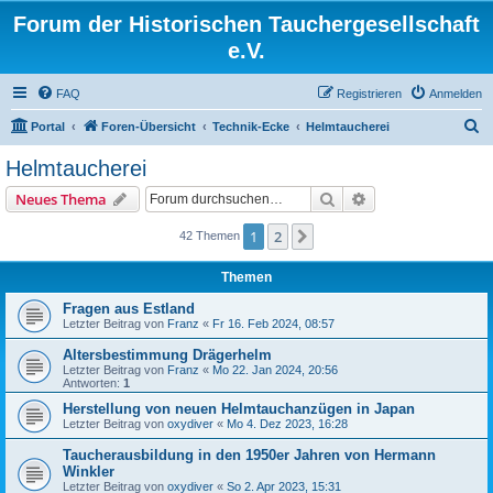
Forum der Historischen Tauchergesellschaft
e.V.
FAQ
Registrieren
Anmelden
S
Portal
Foren-Übersicht
Technik-Ecke
Helmtaucherei
u
Helmtaucherei
c
Suche
Erweiterte Suche
Neues Thema
h
e
1
2
Nächste
42 Themen
Themen
Fragen aus Estland
Letzter Beitrag von
Franz
«
Fr 16. Feb 2024, 08:57
Altersbestimmung Drägerhelm
Letzter Beitrag von
Franz
«
Mo 22. Jan 2024, 20:56
Antworten:
1
Herstellung von neuen Helmtauchanzügen in Japan
Letzter Beitrag von
oxydiver
«
Mo 4. Dez 2023, 16:28
Taucherausbildung in den 1950er Jahren von Hermann
Winkler
Letzter Beitrag von
oxydiver
«
So 2. Apr 2023, 15:31