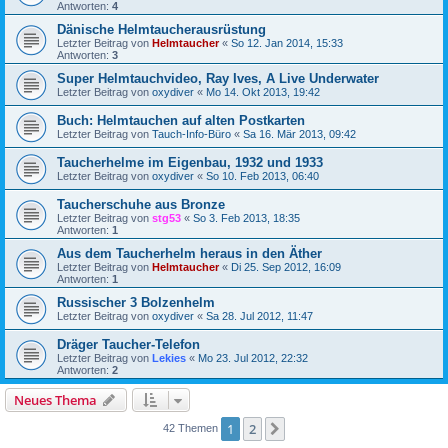
Antworten:
4
Dänische Helmtaucherausrüstung
Letzter Beitrag von
Helmtaucher
«
So 12. Jan 2014, 15:33
Antworten:
3
Super Helmtauchvideo, Ray Ives, A Live Underwater
Letzter Beitrag von
oxydiver
«
Mo 14. Okt 2013, 19:42
Buch: Helmtauchen auf alten Postkarten
Letzter Beitrag von
Tauch-Info-Büro
«
Sa 16. Mär 2013, 09:42
Taucherhelme im Eigenbau, 1932 und 1933
Letzter Beitrag von
oxydiver
«
So 10. Feb 2013, 06:40
Taucherschuhe aus Bronze
Letzter Beitrag von
stg53
«
So 3. Feb 2013, 18:35
Antworten:
1
Aus dem Taucherhelm heraus in den Äther
Letzter Beitrag von
Helmtaucher
«
Di 25. Sep 2012, 16:09
Antworten:
1
Russischer 3 Bolzenhelm
Letzter Beitrag von
oxydiver
«
Sa 28. Jul 2012, 11:47
Dräger Taucher-Telefon
Letzter Beitrag von
Lekies
«
Mo 23. Jul 2012, 22:32
Antworten:
2
Neues Thema
1
2
Nächste
42 Themen