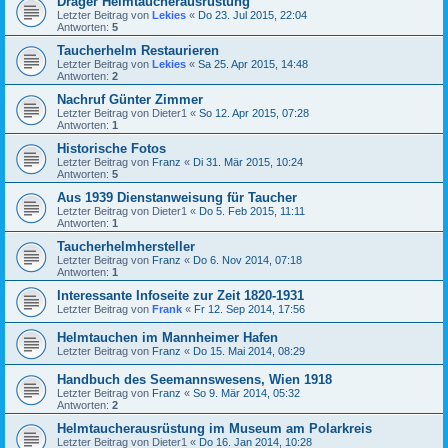
Dräger Helmtaucherausrüstung
Letzter Beitrag von
Lekies
«
Do 23. Jul 2015, 22:04
Antworten:
5
Taucherhelm Restaurieren
Letzter Beitrag von
Lekies
«
Sa 25. Apr 2015, 14:48
Antworten:
2
Nachruf Günter Zimmer
Letzter Beitrag von
Dieter1
«
So 12. Apr 2015, 07:28
Antworten:
1
Historische Fotos
Letzter Beitrag von
Franz
«
Di 31. Mär 2015, 10:24
Antworten:
5
Aus 1939 Dienstanweisung für Taucher
Letzter Beitrag von
Dieter1
«
Do 5. Feb 2015, 11:11
Antworten:
1
Taucherhelmhersteller
Letzter Beitrag von
Franz
«
Do 6. Nov 2014, 07:18
Antworten:
1
Interessante Infoseite zur Zeit 1820-1931
Letzter Beitrag von
Frank
«
Fr 12. Sep 2014, 17:56
Helmtauchen im Mannheimer Hafen
Letzter Beitrag von
Franz
«
Do 15. Mai 2014, 08:29
Handbuch des Seemannswesens, Wien 1918
Letzter Beitrag von
Franz
«
So 9. Mär 2014, 05:32
Antworten:
2
Helmtaucherausrüstung im Museum am Polarkreis
Letzter Beitrag von
Dieter1
«
Do 16. Jan 2014, 10:28