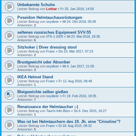
Unbekannte Schuhe
Letzter Beitrag von
Lothar
«
Fr 25. Jan 2019, 14:50
Poseidon Helmtauchausrüstungen
Letzter Beitrag von
oxydiver
«
Mi 24. Okt 2018, 05:09
Antworten:
2
seltenes russisches Equipment SVV-55
Letzter Beitrag von
УГК-1 GER
«
Mi 23. Mai 2018, 18:36
Antworten:
6
Sitzhoker | Diver dressing stool
Letzter Beitrag von
Franz
«
Do 23. Mär 2017, 07:23
Antworten:
2
Brustgewicht oder Absorber
Letzter Beitrag von
oxydiver
«
Mi 4. Jan 2017, 21:05
Antworten:
3
IKEA Helmet Stand
Letzter Beitrag von
Franz
«
Fr 12. Aug 2016, 06:48
Antworten:
1
Bleigewichte selber gießen
Letzter Beitrag von
oxydiver
«
Fr 19. Feb 2016, 19:35
Antworten:
7
Renaissance der Helmtaucher ;-)
Letzter Beitrag von
Tauch-Info-Büro
«
So 6. Dez 2015, 16:27
Antworten:
1
Was ist bei Helmtauchern des 19. Jh. eine "Crinoline"?
Letzter Beitrag von
Franz
«
Di 18. Aug 2015, 08:32
Antworten:
5