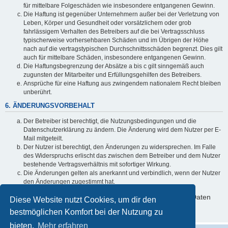
für mittelbare Folgeschäden wie insbesondere entgangenen Gewinn.
Die Haftung ist gegenüber Unternehmern außer bei der Verletzung von
Leben, Körper und Gesundheit oder vorsätzlichem oder grob
fahrlässigem Verhalten des Betreibers auf die bei Vertragsschluss
typischerweise vorhersehbaren Schäden und im Übrigen der Höhe
nach auf die vertragstypischen Durchschnittsschäden begrenzt. Dies gilt
auch für mittelbare Schäden, insbesondere entgangenen Gewinn.
Die Haftungsbegrenzung der Absätze a bis c gilt sinngemäß auch
zugunsten der Mitarbeiter und Erfüllungsgehilfen des Betreibers.
Ansprüche für eine Haftung aus zwingendem nationalem Recht bleiben
unberührt.
6. ÄNDERUNGSVORBEHALT
Der Betreiber ist berechtigt, die Nutzungsbedingungen und die
Datenschutzerklärung zu ändern. Die Änderung wird dem Nutzer per E-
Mail mitgeteilt.
Der Nutzer ist berechtigt, den Änderungen zu widersprechen. Im Falle
des Widerspruchs erlischt das zwischen dem Betreiber und dem Nutzer
bestehende Vertragsverhältnis mit sofortiger Wirkung.
Die Änderungen gelten als anerkannt und verbindlich, wenn der Nutzer
den Änderungen zugestimmt hat.
Informationen über den Umgang mit deinen persönlichen Daten
Diese Website nutzt Cookies, um dir den
sind in der Datenschutzerklärung enthalten.
bestmöglichen Komfort bei der Nutzung zu
bieten.
Mehr erfahren