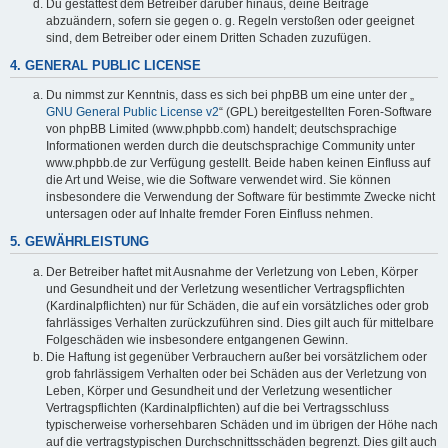
Du gestattest dem Betreiber darüber hinaus, deine Beiträge
abzuändern, sofern sie gegen o. g. Regeln verstoßen oder geeignet
sind, dem Betreiber oder einem Dritten Schaden zuzufügen.
4. GENERAL PUBLIC LICENSE
Du nimmst zur Kenntnis, dass es sich bei phpBB um eine unter der „
GNU General Public License v2
“ (GPL) bereitgestellten Foren-Software
von phpBB Limited (www.phpbb.com) handelt; deutschsprachige
Informationen werden durch die deutschsprachige Community unter
www.phpbb.de zur Verfügung gestellt. Beide haben keinen Einfluss auf
die Art und Weise, wie die Software verwendet wird. Sie können
insbesondere die Verwendung der Software für bestimmte Zwecke nicht
untersagen oder auf Inhalte fremder Foren Einfluss nehmen.
5. GEWÄHRLEISTUNG
Der Betreiber haftet mit Ausnahme der Verletzung von Leben, Körper
und Gesundheit und der Verletzung wesentlicher Vertragspflichten
(Kardinalpflichten) nur für Schäden, die auf ein vorsätzliches oder grob
fahrlässiges Verhalten zurückzuführen sind. Dies gilt auch für mittelbare
Folgeschäden wie insbesondere entgangenen Gewinn.
Die Haftung ist gegenüber Verbrauchern außer bei vorsätzlichem oder
grob fahrlässigem Verhalten oder bei Schäden aus der Verletzung von
Leben, Körper und Gesundheit und der Verletzung wesentlicher
Vertragspflichten (Kardinalpflichten) auf die bei Vertragsschluss
typischerweise vorhersehbaren Schäden und im übrigen der Höhe nach
auf die vertragstypischen Durchschnittsschäden begrenzt. Dies gilt auch