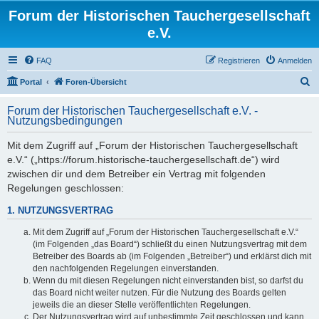
Forum der Historischen Tauchergesellschaft
e.V.
FAQ
Registrieren
Anmelden
S
Portal
Foren-Übersicht
u
Forum der Historischen Tauchergesellschaft e.V. -
c
Nutzungsbedingungen
h
Mit dem Zugriff auf „Forum der Historischen Tauchergesellschaft
e
e.V.“ („https://forum.historische-tauchergesellschaft.de“) wird
zwischen dir und dem Betreiber ein Vertrag mit folgenden
Regelungen geschlossen:
1. NUTZUNGSVERTRAG
Mit dem Zugriff auf „Forum der Historischen Tauchergesellschaft e.V.“
(im Folgenden „das Board“) schließt du einen Nutzungsvertrag mit dem
Betreiber des Boards ab (im Folgenden „Betreiber“) und erklärst dich mit
den nachfolgenden Regelungen einverstanden.
Wenn du mit diesen Regelungen nicht einverstanden bist, so darfst du
das Board nicht weiter nutzen. Für die Nutzung des Boards gelten
jeweils die an dieser Stelle veröffentlichten Regelungen.
Der Nutzungsvertrag wird auf unbestimmte Zeit geschlossen und kann