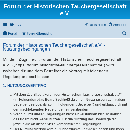
Forum der Historischen Tauchergesellschaft
e.V.
FAQ
Registrieren
Anmelden
S
Portal
Foren-Übersicht
u
Forum der Historischen Tauchergesellschaft e.V. -
c
Nutzungsbedingungen
h
Mit dem Zugriff auf „Forum der Historischen Tauchergesellschaft
e
e.V.“ („https://forum.historische-tauchergesellschaft.de“) wird
zwischen dir und dem Betreiber ein Vertrag mit folgenden
Regelungen geschlossen:
1. NUTZUNGSVERTRAG
Mit dem Zugriff auf „Forum der Historischen Tauchergesellschaft e.V.“
(im Folgenden „das Board“) schließt du einen Nutzungsvertrag mit dem
Betreiber des Boards ab (im Folgenden „Betreiber“) und erklärst dich mit
den nachfolgenden Regelungen einverstanden.
Wenn du mit diesen Regelungen nicht einverstanden bist, so darfst du
das Board nicht weiter nutzen. Für die Nutzung des Boards gelten
jeweils die an dieser Stelle veröffentlichten Regelungen.
Der Nutzungsvertrag wird auf unbestimmte Zeit geschlossen und kann