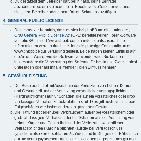
Du gestattest dem Betreiber darüber hinaus, deine Beiträge
abzuändern, sofern sie gegen o. g. Regeln verstoßen oder geeignet
sind, dem Betreiber oder einem Dritten Schaden zuzufügen.
4. GENERAL PUBLIC LICENSE
Du nimmst zur Kenntnis, dass es sich bei phpBB um eine unter der „
GNU General Public License v2
“ (GPL) bereitgestellten Foren-Software
von phpBB Limited (www.phpbb.com) handelt; deutschsprachige
Informationen werden durch die deutschsprachige Community unter
www.phpbb.de zur Verfügung gestellt. Beide haben keinen Einfluss auf
die Art und Weise, wie die Software verwendet wird. Sie können
insbesondere die Verwendung der Software für bestimmte Zwecke nicht
untersagen oder auf Inhalte fremder Foren Einfluss nehmen.
5. GEWÄHRLEISTUNG
Der Betreiber haftet mit Ausnahme der Verletzung von Leben, Körper
und Gesundheit und der Verletzung wesentlicher Vertragspflichten
(Kardinalpflichten) nur für Schäden, die auf ein vorsätzliches oder grob
fahrlässiges Verhalten zurückzuführen sind. Dies gilt auch für mittelbare
Folgeschäden wie insbesondere entgangenen Gewinn.
Die Haftung ist gegenüber Verbrauchern außer bei vorsätzlichem oder
grob fahrlässigem Verhalten oder bei Schäden aus der Verletzung von
Leben, Körper und Gesundheit und der Verletzung wesentlicher
Vertragspflichten (Kardinalpflichten) auf die bei Vertragsschluss
typischerweise vorhersehbaren Schäden und im übrigen der Höhe nach
auf die vertragstypischen Durchschnittsschäden begrenzt. Dies gilt auch