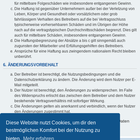
für mittelbare Folgeschäden wie insbesondere entgangenen Gewinn.
Die Haftung ist gegenüber Unternehmern außer bei der Verletzung von
Leben, Körper und Gesundheit oder vorsätzlichem oder grob
fahrlässigem Verhalten des Betreibers auf die bei Vertragsschluss
typischerweise vorhersehbaren Schäden und im Übrigen der Höhe
nach auf die vertragstypischen Durchschnittsschäden begrenzt. Dies gilt
auch für mittelbare Schäden, insbesondere entgangenen Gewinn.
Die Haftungsbegrenzung der Absätze a bis c gilt sinngemäß auch
zugunsten der Mitarbeiter und Erfüllungsgehilfen des Betreibers.
Ansprüche für eine Haftung aus zwingendem nationalem Recht bleiben
unberührt.
6. ÄNDERUNGSVORBEHALT
Der Betreiber ist berechtigt, die Nutzungsbedingungen und die
Datenschutzerklärung zu ändern. Die Änderung wird dem Nutzer per E-
Mail mitgeteilt.
Der Nutzer ist berechtigt, den Änderungen zu widersprechen. Im Falle
des Widerspruchs erlischt das zwischen dem Betreiber und dem Nutzer
bestehende Vertragsverhältnis mit sofortiger Wirkung.
Die Änderungen gelten als anerkannt und verbindlich, wenn der Nutzer
den Änderungen zugestimmt hat.
Informationen über den Umgang mit deinen persönlichen Daten
Diese Website nutzt Cookies, um dir den
sind in der Datenschutzerklärung enthalten.
bestmöglichen Komfort bei der Nutzung zu
bieten.
Mehr erfahren