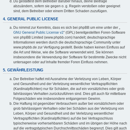
Du gestattest dem Betreiber darüber hinaus, deine Beiträge
abzuändern, sofern sie gegen o. g. Regeln verstoßen oder geeignet
sind, dem Betreiber oder einem Dritten Schaden zuzufügen.
4. GENERAL PUBLIC LICENSE
Du nimmst zur Kenntnis, dass es sich bei phpBB um eine unter der „
GNU General Public License v2
“ (GPL) bereitgestellten Foren-Software
von phpBB Limited (www.phpbb.com) handelt; deutschsprachige
Informationen werden durch die deutschsprachige Community unter
www.phpbb.de zur Verfügung gestellt. Beide haben keinen Einfluss auf
die Art und Weise, wie die Software verwendet wird. Sie können
insbesondere die Verwendung der Software für bestimmte Zwecke nicht
untersagen oder auf Inhalte fremder Foren Einfluss nehmen.
5. GEWÄHRLEISTUNG
Der Betreiber haftet mit Ausnahme der Verletzung von Leben, Körper
und Gesundheit und der Verletzung wesentlicher Vertragspflichten
(Kardinalpflichten) nur für Schäden, die auf ein vorsätzliches oder grob
fahrlässiges Verhalten zurückzuführen sind. Dies gilt auch für mittelbare
Folgeschäden wie insbesondere entgangenen Gewinn.
Die Haftung ist gegenüber Verbrauchern außer bei vorsätzlichem oder
grob fahrlässigem Verhalten oder bei Schäden aus der Verletzung von
Leben, Körper und Gesundheit und der Verletzung wesentlicher
Vertragspflichten (Kardinalpflichten) auf die bei Vertragsschluss
typischerweise vorhersehbaren Schäden und im übrigen der Höhe nach
auf die vertragstypischen Durchschnittsschäden begrenzt. Dies gilt auch