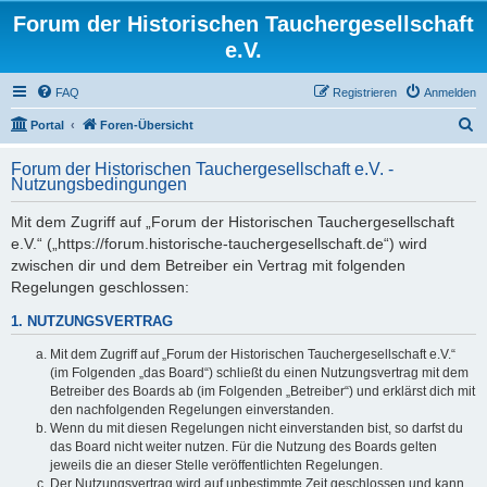
Forum der Historischen Tauchergesellschaft
e.V.
FAQ
Registrieren
Anmelden
S
Portal
Foren-Übersicht
u
Forum der Historischen Tauchergesellschaft e.V. -
c
Nutzungsbedingungen
h
Mit dem Zugriff auf „Forum der Historischen Tauchergesellschaft
e
e.V.“ („https://forum.historische-tauchergesellschaft.de“) wird
zwischen dir und dem Betreiber ein Vertrag mit folgenden
Regelungen geschlossen:
1. NUTZUNGSVERTRAG
Mit dem Zugriff auf „Forum der Historischen Tauchergesellschaft e.V.“
(im Folgenden „das Board“) schließt du einen Nutzungsvertrag mit dem
Betreiber des Boards ab (im Folgenden „Betreiber“) und erklärst dich mit
den nachfolgenden Regelungen einverstanden.
Wenn du mit diesen Regelungen nicht einverstanden bist, so darfst du
das Board nicht weiter nutzen. Für die Nutzung des Boards gelten
jeweils die an dieser Stelle veröffentlichten Regelungen.
Der Nutzungsvertrag wird auf unbestimmte Zeit geschlossen und kann