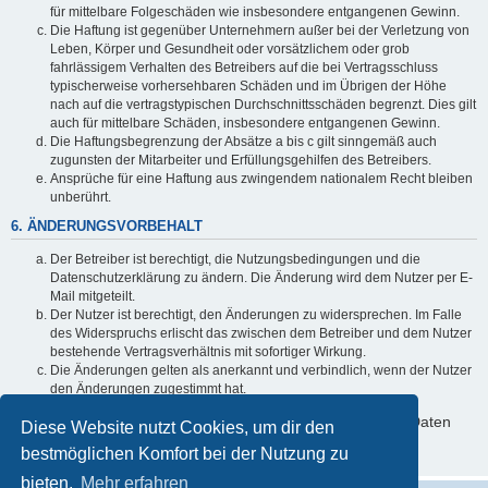
für mittelbare Folgeschäden wie insbesondere entgangenen Gewinn.
Die Haftung ist gegenüber Unternehmern außer bei der Verletzung von
Leben, Körper und Gesundheit oder vorsätzlichem oder grob
fahrlässigem Verhalten des Betreibers auf die bei Vertragsschluss
typischerweise vorhersehbaren Schäden und im Übrigen der Höhe
nach auf die vertragstypischen Durchschnittsschäden begrenzt. Dies gilt
auch für mittelbare Schäden, insbesondere entgangenen Gewinn.
Die Haftungsbegrenzung der Absätze a bis c gilt sinngemäß auch
zugunsten der Mitarbeiter und Erfüllungsgehilfen des Betreibers.
Ansprüche für eine Haftung aus zwingendem nationalem Recht bleiben
unberührt.
6. ÄNDERUNGSVORBEHALT
Der Betreiber ist berechtigt, die Nutzungsbedingungen und die
Datenschutzerklärung zu ändern. Die Änderung wird dem Nutzer per E-
Mail mitgeteilt.
Der Nutzer ist berechtigt, den Änderungen zu widersprechen. Im Falle
des Widerspruchs erlischt das zwischen dem Betreiber und dem Nutzer
bestehende Vertragsverhältnis mit sofortiger Wirkung.
Die Änderungen gelten als anerkannt und verbindlich, wenn der Nutzer
den Änderungen zugestimmt hat.
Informationen über den Umgang mit deinen persönlichen Daten
Diese Website nutzt Cookies, um dir den
sind in der Datenschutzerklärung enthalten.
bestmöglichen Komfort bei der Nutzung zu
bieten.
Mehr erfahren