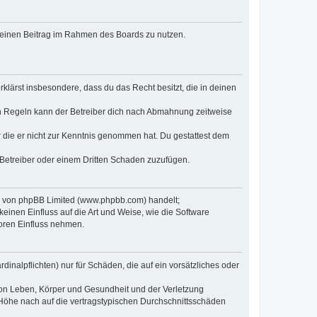
, deinen Beitrag im Rahmen des Boards zu nutzen.
erklärst insbesondere, dass du das Recht besitzt, die in deinen
n Regeln kann der Betreiber dich nach Abmahnung zeitweise
er die er nicht zur Kenntnis genommen hat. Du gestattest dem
 Betreiber oder einem Dritten Schaden zuzufügen.
re von phpBB Limited (www.phpbb.com) handelt;
inen Einfluss auf die Art und Weise, wie die Software
oren Einfluss nehmen.
inalpflichten) nur für Schäden, die auf ein vorsätzliches oder
von Leben, Körper und Gesundheit und der Verletzung
r Höhe nach auf die vertragstypischen Durchschnittsschäden