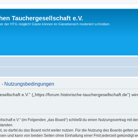
hen Tauchergesellschaft e.V.
ieder der HTG möglich! Gäste können im Gästebereich moderiert schreiben.
V. - Nutzungsbedingungen
ellschaft e.V.“ („https://forum.historische-tauchergesellschaft.de“) wi
llschaft e.V.“ (im Folgenden „das Board“) schließt du einen Nutzungsvertrag mit d
standen.
 so darfst du das Board nicht weiter nutzen. Für die Nutzung des Boards gelten jew
sen und kann von beiden Seiten ohne Einhaltung einer Frist jederzeit gekündigt w