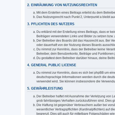
2. EINRÄUMUNG VON NUTZUNGSRECHTEN
Mit dem Erstellen eines Beitrags erteilst du dem Betrei
Das Nutzungsrecht nach Punkt 2, Unterpunkt a bleibt 
3. PFLICHTEN DES NUTZERS
Du erklärst mit der Erstellung eines Beitrags, dass er ke
Beiträgen verwendeten Links und Bilder zu setzen bzw.
Der Betreiber des Boards übt das Hausrecht aus. Bei V
oder dauerhaft von der Nutzung dieses Boards ausschlie
Du nimmst zur Kenntnis, dass der Betreiber keine Verantw
Betreiber, dein Benutzerkonto, Beiträge und Funktionen 
Du gestattest dem Betreiber darüber hinaus, deine Beit
4. GENERAL PUBLIC LICENSE
Du nimmst zur Kenntnis, dass es sich bei phpBB um eine
deutschsprachige Informationen werden durch die deuts
verwendet wird. Sie können insbesondere die Verwendun
5. GEWÄHRLEISTUNG
Der Betreiber haftet mit Ausnahme der Verletzung von Le
grob fahrlässiges Verhalten zurückzuführen sind. Dies 
Die Haftung ist gegenüber Verbrauchern außer bei vors
wesentlicher Vertragspflichten (Kardinalpflichten) auf
begrenzt. Dies gilt auch für mittelbare Folgeschäden 