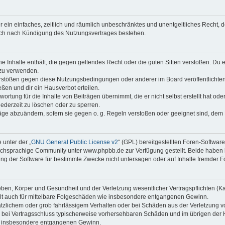
ber ein einfaches, zeitlich und räumlich unbeschränktes und unentgeltliches Recht
auch nach Kündigung des Nutzungsvertrages bestehen.
ine Inhalte enthält, die gegen geltendes Recht oder die guten Sitten verstoßen. Du 
 zu verwenden.
erstößen gegen diese Nutzungsbedingungen oder anderer im Board veröffentlichte
ßen und dir ein Hausverbot erteilen.
ortung für die Inhalte von Beiträgen übernimmt, die er nicht selbst erstellt hat od
jederzeit zu löschen oder zu sperren.
räge abzuändern, sofern sie gegen o. g. Regeln verstoßen oder geeignet sind, dem
 unter der „
GNU General Public License v2
“ (GPL) bereitgestellten Foren-Softwa
chsprachige Community unter www.phpbb.de zur Verfügung gestellt. Beide haben ke
g der Software für bestimmte Zwecke nicht untersagen oder auf Inhalte fremder F
ben, Körper und Gesundheit und der Verletzung wesentlicher Vertragspflichten (Kard
gilt auch für mittelbare Folgeschäden wie insbesondere entgangenen Gewinn.
ätzlichem oder grob fahrlässigem Verhalten oder bei Schäden aus der Verletzung 
 die bei Vertragsschluss typischerweise vorhersehbaren Schäden und im übrigen de
wie insbesondere entgangenen Gewinn.