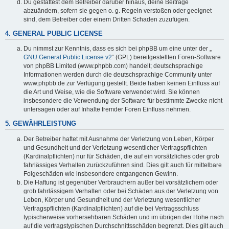
Du gestattest dem Betreiber darüber hinaus, deine Beiträge
abzuändern, sofern sie gegen o. g. Regeln verstoßen oder geeignet
sind, dem Betreiber oder einem Dritten Schaden zuzufügen.
4. GENERAL PUBLIC LICENSE
Du nimmst zur Kenntnis, dass es sich bei phpBB um eine unter der „
GNU General Public License v2
“ (GPL) bereitgestellten Foren-Software
von phpBB Limited (www.phpbb.com) handelt; deutschsprachige
Informationen werden durch die deutschsprachige Community unter
www.phpbb.de zur Verfügung gestellt. Beide haben keinen Einfluss auf
die Art und Weise, wie die Software verwendet wird. Sie können
insbesondere die Verwendung der Software für bestimmte Zwecke nicht
untersagen oder auf Inhalte fremder Foren Einfluss nehmen.
5. GEWÄHRLEISTUNG
Der Betreiber haftet mit Ausnahme der Verletzung von Leben, Körper
und Gesundheit und der Verletzung wesentlicher Vertragspflichten
(Kardinalpflichten) nur für Schäden, die auf ein vorsätzliches oder grob
fahrlässiges Verhalten zurückzuführen sind. Dies gilt auch für mittelbare
Folgeschäden wie insbesondere entgangenen Gewinn.
Die Haftung ist gegenüber Verbrauchern außer bei vorsätzlichem oder
grob fahrlässigem Verhalten oder bei Schäden aus der Verletzung von
Leben, Körper und Gesundheit und der Verletzung wesentlicher
Vertragspflichten (Kardinalpflichten) auf die bei Vertragsschluss
typischerweise vorhersehbaren Schäden und im übrigen der Höhe nach
auf die vertragstypischen Durchschnittsschäden begrenzt. Dies gilt auch