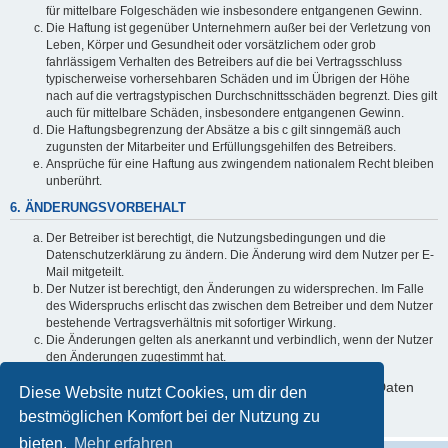
für mittelbare Folgeschäden wie insbesondere entgangenen Gewinn.
Die Haftung ist gegenüber Unternehmern außer bei der Verletzung von
Leben, Körper und Gesundheit oder vorsätzlichem oder grob
fahrlässigem Verhalten des Betreibers auf die bei Vertragsschluss
typischerweise vorhersehbaren Schäden und im Übrigen der Höhe
nach auf die vertragstypischen Durchschnittsschäden begrenzt. Dies gilt
auch für mittelbare Schäden, insbesondere entgangenen Gewinn.
Die Haftungsbegrenzung der Absätze a bis c gilt sinngemäß auch
zugunsten der Mitarbeiter und Erfüllungsgehilfen des Betreibers.
Ansprüche für eine Haftung aus zwingendem nationalem Recht bleiben
unberührt.
6. ÄNDERUNGSVORBEHALT
Der Betreiber ist berechtigt, die Nutzungsbedingungen und die
Datenschutzerklärung zu ändern. Die Änderung wird dem Nutzer per E-
Mail mitgeteilt.
Der Nutzer ist berechtigt, den Änderungen zu widersprechen. Im Falle
des Widerspruchs erlischt das zwischen dem Betreiber und dem Nutzer
bestehende Vertragsverhältnis mit sofortiger Wirkung.
Die Änderungen gelten als anerkannt und verbindlich, wenn der Nutzer
den Änderungen zugestimmt hat.
Informationen über den Umgang mit deinen persönlichen Daten
Diese Website nutzt Cookies, um dir den
sind in der Datenschutzerklärung enthalten.
bestmöglichen Komfort bei der Nutzung zu
bieten.
Mehr erfahren