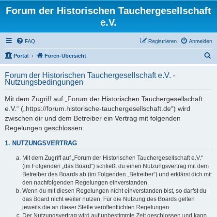
Forum der Historischen Tauchergesellschaft
e.V.
FAQ
Registrieren
Anmelden
S
Portal
Foren-Übersicht
u
Forum der Historischen Tauchergesellschaft e.V. -
c
Nutzungsbedingungen
h
Mit dem Zugriff auf „Forum der Historischen Tauchergesellschaft
e
e.V.“ („https://forum.historische-tauchergesellschaft.de“) wird
zwischen dir und dem Betreiber ein Vertrag mit folgenden
Regelungen geschlossen:
1. NUTZUNGSVERTRAG
Mit dem Zugriff auf „Forum der Historischen Tauchergesellschaft e.V.“
(im Folgenden „das Board“) schließt du einen Nutzungsvertrag mit dem
Betreiber des Boards ab (im Folgenden „Betreiber“) und erklärst dich mit
den nachfolgenden Regelungen einverstanden.
Wenn du mit diesen Regelungen nicht einverstanden bist, so darfst du
das Board nicht weiter nutzen. Für die Nutzung des Boards gelten
jeweils die an dieser Stelle veröffentlichten Regelungen.
Der Nutzungsvertrag wird auf unbestimmte Zeit geschlossen und kann