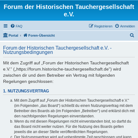
Forum der Historischen Tauchergesellschaft
e.V.
FAQ
Registrieren
Anmelden
S
Portal
Foren-Übersicht
u
Forum der Historischen Tauchergesellschaft e.V. -
c
Nutzungsbedingungen
h
Mit dem Zugriff auf „Forum der Historischen Tauchergesellschaft
e
e.V.“ („https://forum.historische-tauchergesellschaft.de“) wird
zwischen dir und dem Betreiber ein Vertrag mit folgenden
Regelungen geschlossen:
1. NUTZUNGSVERTRAG
Mit dem Zugriff auf „Forum der Historischen Tauchergesellschaft e.V.“
(im Folgenden „das Board“) schließt du einen Nutzungsvertrag mit dem
Betreiber des Boards ab (im Folgenden „Betreiber“) und erklärst dich mit
den nachfolgenden Regelungen einverstanden.
Wenn du mit diesen Regelungen nicht einverstanden bist, so darfst du
das Board nicht weiter nutzen. Für die Nutzung des Boards gelten
jeweils die an dieser Stelle veröffentlichten Regelungen.
Der Nutzungsvertrag wird auf unbestimmte Zeit geschlossen und kann