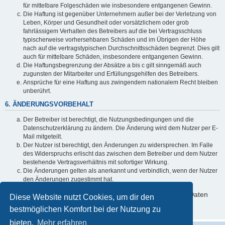
für mittelbare Folgeschäden wie insbesondere entgangenen Gewinn.
Die Haftung ist gegenüber Unternehmern außer bei der Verletzung von
Leben, Körper und Gesundheit oder vorsätzlichem oder grob
fahrlässigem Verhalten des Betreibers auf die bei Vertragsschluss
typischerweise vorhersehbaren Schäden und im Übrigen der Höhe
nach auf die vertragstypischen Durchschnittsschäden begrenzt. Dies gilt
auch für mittelbare Schäden, insbesondere entgangenen Gewinn.
Die Haftungsbegrenzung der Absätze a bis c gilt sinngemäß auch
zugunsten der Mitarbeiter und Erfüllungsgehilfen des Betreibers.
Ansprüche für eine Haftung aus zwingendem nationalem Recht bleiben
unberührt.
6. ÄNDERUNGSVORBEHALT
Der Betreiber ist berechtigt, die Nutzungsbedingungen und die
Datenschutzerklärung zu ändern. Die Änderung wird dem Nutzer per E-
Mail mitgeteilt.
Der Nutzer ist berechtigt, den Änderungen zu widersprechen. Im Falle
des Widerspruchs erlischt das zwischen dem Betreiber und dem Nutzer
bestehende Vertragsverhältnis mit sofortiger Wirkung.
Die Änderungen gelten als anerkannt und verbindlich, wenn der Nutzer
den Änderungen zugestimmt hat.
Informationen über den Umgang mit deinen persönlichen Daten
Diese Website nutzt Cookies, um dir den
sind in der Datenschutzerklärung enthalten.
bestmöglichen Komfort bei der Nutzung zu
bieten.
Mehr erfahren