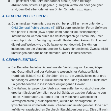
Du gestattest dem Betreiber darüber hinaus, deine Beiträge
abzuändern, sofern sie gegen o. g. Regeln verstoßen oder geeignet
sind, dem Betreiber oder einem Dritten Schaden zuzufügen.
4. GENERAL PUBLIC LICENSE
Du nimmst zur Kenntnis, dass es sich bei phpBB um eine unter der „
GNU General Public License v2
“ (GPL) bereitgestellten Foren-Software
von phpBB Limited (www.phpbb.com) handelt; deutschsprachige
Informationen werden durch die deutschsprachige Community unter
www.phpbb.de zur Verfügung gestellt. Beide haben keinen Einfluss auf
die Art und Weise, wie die Software verwendet wird. Sie können
insbesondere die Verwendung der Software für bestimmte Zwecke nicht
untersagen oder auf Inhalte fremder Foren Einfluss nehmen.
5. GEWÄHRLEISTUNG
Der Betreiber haftet mit Ausnahme der Verletzung von Leben, Körper
und Gesundheit und der Verletzung wesentlicher Vertragspflichten
(Kardinalpflichten) nur für Schäden, die auf ein vorsätzliches oder grob
fahrlässiges Verhalten zurückzuführen sind. Dies gilt auch für mittelbare
Folgeschäden wie insbesondere entgangenen Gewinn.
Die Haftung ist gegenüber Verbrauchern außer bei vorsätzlichem oder
grob fahrlässigem Verhalten oder bei Schäden aus der Verletzung von
Leben, Körper und Gesundheit und der Verletzung wesentlicher
Vertragspflichten (Kardinalpflichten) auf die bei Vertragsschluss
typischerweise vorhersehbaren Schäden und im übrigen der Höhe nach
auf die vertragstypischen Durchschnittsschäden begrenzt. Dies gilt auch