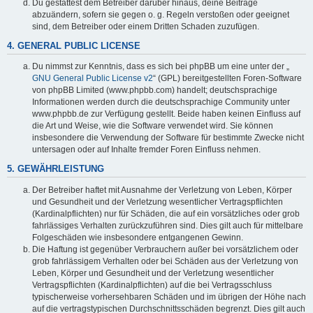
Du gestattest dem Betreiber darüber hinaus, deine Beiträge
abzuändern, sofern sie gegen o. g. Regeln verstoßen oder geeignet
sind, dem Betreiber oder einem Dritten Schaden zuzufügen.
4. GENERAL PUBLIC LICENSE
Du nimmst zur Kenntnis, dass es sich bei phpBB um eine unter der „
GNU General Public License v2
“ (GPL) bereitgestellten Foren-Software
von phpBB Limited (www.phpbb.com) handelt; deutschsprachige
Informationen werden durch die deutschsprachige Community unter
www.phpbb.de zur Verfügung gestellt. Beide haben keinen Einfluss auf
die Art und Weise, wie die Software verwendet wird. Sie können
insbesondere die Verwendung der Software für bestimmte Zwecke nicht
untersagen oder auf Inhalte fremder Foren Einfluss nehmen.
5. GEWÄHRLEISTUNG
Der Betreiber haftet mit Ausnahme der Verletzung von Leben, Körper
und Gesundheit und der Verletzung wesentlicher Vertragspflichten
(Kardinalpflichten) nur für Schäden, die auf ein vorsätzliches oder grob
fahrlässiges Verhalten zurückzuführen sind. Dies gilt auch für mittelbare
Folgeschäden wie insbesondere entgangenen Gewinn.
Die Haftung ist gegenüber Verbrauchern außer bei vorsätzlichem oder
grob fahrlässigem Verhalten oder bei Schäden aus der Verletzung von
Leben, Körper und Gesundheit und der Verletzung wesentlicher
Vertragspflichten (Kardinalpflichten) auf die bei Vertragsschluss
typischerweise vorhersehbaren Schäden und im übrigen der Höhe nach
auf die vertragstypischen Durchschnittsschäden begrenzt. Dies gilt auch