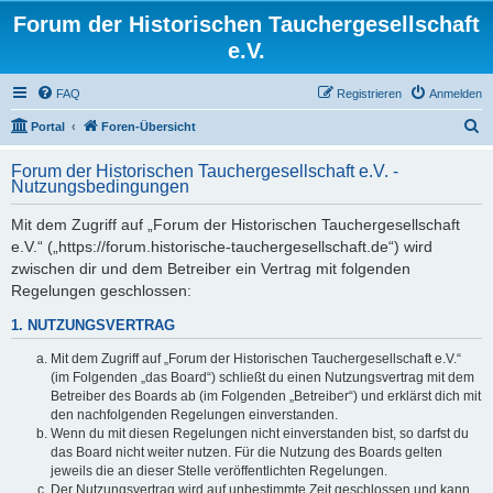
Forum der Historischen Tauchergesellschaft
e.V.
FAQ
Registrieren
Anmelden
S
Portal
Foren-Übersicht
u
Forum der Historischen Tauchergesellschaft e.V. -
c
Nutzungsbedingungen
h
Mit dem Zugriff auf „Forum der Historischen Tauchergesellschaft
e
e.V.“ („https://forum.historische-tauchergesellschaft.de“) wird
zwischen dir und dem Betreiber ein Vertrag mit folgenden
Regelungen geschlossen:
1. NUTZUNGSVERTRAG
Mit dem Zugriff auf „Forum der Historischen Tauchergesellschaft e.V.“
(im Folgenden „das Board“) schließt du einen Nutzungsvertrag mit dem
Betreiber des Boards ab (im Folgenden „Betreiber“) und erklärst dich mit
den nachfolgenden Regelungen einverstanden.
Wenn du mit diesen Regelungen nicht einverstanden bist, so darfst du
das Board nicht weiter nutzen. Für die Nutzung des Boards gelten
jeweils die an dieser Stelle veröffentlichten Regelungen.
Der Nutzungsvertrag wird auf unbestimmte Zeit geschlossen und kann