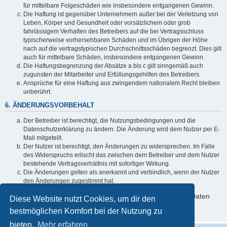
für mittelbare Folgeschäden wie insbesondere entgangenen Gewinn.
Die Haftung ist gegenüber Unternehmern außer bei der Verletzung von
Leben, Körper und Gesundheit oder vorsätzlichem oder grob
fahrlässigem Verhalten des Betreibers auf die bei Vertragsschluss
typischerweise vorhersehbaren Schäden und im Übrigen der Höhe
nach auf die vertragstypischen Durchschnittsschäden begrenzt. Dies gilt
auch für mittelbare Schäden, insbesondere entgangenen Gewinn.
Die Haftungsbegrenzung der Absätze a bis c gilt sinngemäß auch
zugunsten der Mitarbeiter und Erfüllungsgehilfen des Betreibers.
Ansprüche für eine Haftung aus zwingendem nationalem Recht bleiben
unberührt.
6. ÄNDERUNGSVORBEHALT
Der Betreiber ist berechtigt, die Nutzungsbedingungen und die
Datenschutzerklärung zu ändern. Die Änderung wird dem Nutzer per E-
Mail mitgeteilt.
Der Nutzer ist berechtigt, den Änderungen zu widersprechen. Im Falle
des Widerspruchs erlischt das zwischen dem Betreiber und dem Nutzer
bestehende Vertragsverhältnis mit sofortiger Wirkung.
Die Änderungen gelten als anerkannt und verbindlich, wenn der Nutzer
den Änderungen zugestimmt hat.
Informationen über den Umgang mit deinen persönlichen Daten
Diese Website nutzt Cookies, um dir den
sind in der Datenschutzerklärung enthalten.
bestmöglichen Komfort bei der Nutzung zu
bieten.
Mehr erfahren