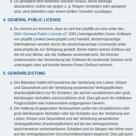
Du gestattest dem Betreiber darüber hinaus, deine Beiträge
abzuändern, sofern sie gegen o. g. Regeln verstoßen oder geeignet
sind, dem Betreiber oder einem Dritten Schaden zuzufügen.
4. GENERAL PUBLIC LICENSE
Du nimmst zur Kenntnis, dass es sich bei phpBB um eine unter der „
GNU General Public License v2
“ (GPL) bereitgestellten Foren-Software
von phpBB Limited (www.phpbb.com) handelt; deutschsprachige
Informationen werden durch die deutschsprachige Community unter
www.phpbb.de zur Verfügung gestellt. Beide haben keinen Einfluss auf
die Art und Weise, wie die Software verwendet wird. Sie können
insbesondere die Verwendung der Software für bestimmte Zwecke nicht
untersagen oder auf Inhalte fremder Foren Einfluss nehmen.
5. GEWÄHRLEISTUNG
Der Betreiber haftet mit Ausnahme der Verletzung von Leben, Körper
und Gesundheit und der Verletzung wesentlicher Vertragspflichten
(Kardinalpflichten) nur für Schäden, die auf ein vorsätzliches oder grob
fahrlässiges Verhalten zurückzuführen sind. Dies gilt auch für mittelbare
Folgeschäden wie insbesondere entgangenen Gewinn.
Die Haftung ist gegenüber Verbrauchern außer bei vorsätzlichem oder
grob fahrlässigem Verhalten oder bei Schäden aus der Verletzung von
Leben, Körper und Gesundheit und der Verletzung wesentlicher
Vertragspflichten (Kardinalpflichten) auf die bei Vertragsschluss
typischerweise vorhersehbaren Schäden und im übrigen der Höhe nach
auf die vertragstypischen Durchschnittsschäden begrenzt. Dies gilt auch