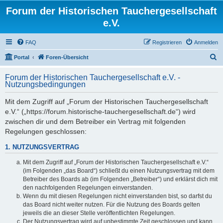
Forum der Historischen Tauchergesellschaft
e.V.
FAQ
Registrieren
Anmelden
S
Portal
Foren-Übersicht
u
Forum der Historischen Tauchergesellschaft e.V. -
c
Nutzungsbedingungen
h
Mit dem Zugriff auf „Forum der Historischen Tauchergesellschaft
e
e.V.“ („https://forum.historische-tauchergesellschaft.de“) wird
zwischen dir und dem Betreiber ein Vertrag mit folgenden
Regelungen geschlossen:
1. NUTZUNGSVERTRAG
Mit dem Zugriff auf „Forum der Historischen Tauchergesellschaft e.V.“
(im Folgenden „das Board“) schließt du einen Nutzungsvertrag mit dem
Betreiber des Boards ab (im Folgenden „Betreiber“) und erklärst dich mit
den nachfolgenden Regelungen einverstanden.
Wenn du mit diesen Regelungen nicht einverstanden bist, so darfst du
das Board nicht weiter nutzen. Für die Nutzung des Boards gelten
jeweils die an dieser Stelle veröffentlichten Regelungen.
Der Nutzungsvertrag wird auf unbestimmte Zeit geschlossen und kann