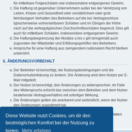
für mittelbare Folgeschäden wie insbesondere entgangenen Gewinn.
Die Haftung ist gegenüber Unternehmern außer bei der Verletzung von
Leben, Körper und Gesundheit oder vorsätzlichem oder grob
fahrlässigem Verhalten des Betreibers auf die bei Vertragsschluss
typischerweise vorhersehbaren Schäden und im Übrigen der Höhe
nach auf die vertragstypischen Durchschnittsschäden begrenzt. Dies gilt
auch für mittelbare Schäden, insbesondere entgangenen Gewinn.
Die Haftungsbegrenzung der Absätze a bis c gilt sinngemäß auch
zugunsten der Mitarbeiter und Erfüllungsgehilfen des Betreibers.
Ansprüche für eine Haftung aus zwingendem nationalem Recht bleiben
unberührt.
6. ÄNDERUNGSVORBEHALT
Der Betreiber ist berechtigt, die Nutzungsbedingungen und die
Datenschutzerklärung zu ändern. Die Änderung wird dem Nutzer per E-
Mail mitgeteilt.
Der Nutzer ist berechtigt, den Änderungen zu widersprechen. Im Falle
des Widerspruchs erlischt das zwischen dem Betreiber und dem Nutzer
bestehende Vertragsverhältnis mit sofortiger Wirkung.
Die Änderungen gelten als anerkannt und verbindlich, wenn der Nutzer
den Änderungen zugestimmt hat.
Informationen über den Umgang mit deinen persönlichen Daten
Diese Website nutzt Cookies, um dir den
sind in der Datenschutzerklärung enthalten.
bestmöglichen Komfort bei der Nutzung zu
bieten.
Mehr erfahren