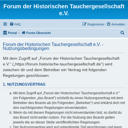
Forum der Historischen Tauchergesellschaft
e.V.
FAQ
Registrieren
Anmelden
S
Portal
Foren-Übersicht
u
Forum der Historischen Tauchergesellschaft e.V. -
c
Nutzungsbedingungen
h
Mit dem Zugriff auf „Forum der Historischen Tauchergesellschaft
e
e.V.“ („https://forum.historische-tauchergesellschaft.de“) wird
zwischen dir und dem Betreiber ein Vertrag mit folgenden
Regelungen geschlossen:
1. NUTZUNGSVERTRAG
Mit dem Zugriff auf „Forum der Historischen Tauchergesellschaft e.V.“
(im Folgenden „das Board“) schließt du einen Nutzungsvertrag mit dem
Betreiber des Boards ab (im Folgenden „Betreiber“) und erklärst dich mit
den nachfolgenden Regelungen einverstanden.
Wenn du mit diesen Regelungen nicht einverstanden bist, so darfst du
das Board nicht weiter nutzen. Für die Nutzung des Boards gelten
jeweils die an dieser Stelle veröffentlichten Regelungen.
Der Nutzungsvertrag wird auf unbestimmte Zeit geschlossen und kann