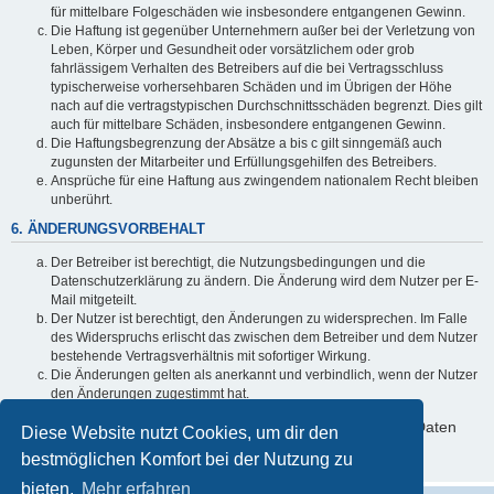
für mittelbare Folgeschäden wie insbesondere entgangenen Gewinn.
Die Haftung ist gegenüber Unternehmern außer bei der Verletzung von
Leben, Körper und Gesundheit oder vorsätzlichem oder grob
fahrlässigem Verhalten des Betreibers auf die bei Vertragsschluss
typischerweise vorhersehbaren Schäden und im Übrigen der Höhe
nach auf die vertragstypischen Durchschnittsschäden begrenzt. Dies gilt
auch für mittelbare Schäden, insbesondere entgangenen Gewinn.
Die Haftungsbegrenzung der Absätze a bis c gilt sinngemäß auch
zugunsten der Mitarbeiter und Erfüllungsgehilfen des Betreibers.
Ansprüche für eine Haftung aus zwingendem nationalem Recht bleiben
unberührt.
6. ÄNDERUNGSVORBEHALT
Der Betreiber ist berechtigt, die Nutzungsbedingungen und die
Datenschutzerklärung zu ändern. Die Änderung wird dem Nutzer per E-
Mail mitgeteilt.
Der Nutzer ist berechtigt, den Änderungen zu widersprechen. Im Falle
des Widerspruchs erlischt das zwischen dem Betreiber und dem Nutzer
bestehende Vertragsverhältnis mit sofortiger Wirkung.
Die Änderungen gelten als anerkannt und verbindlich, wenn der Nutzer
den Änderungen zugestimmt hat.
Informationen über den Umgang mit deinen persönlichen Daten
Diese Website nutzt Cookies, um dir den
sind in der Datenschutzerklärung enthalten.
bestmöglichen Komfort bei der Nutzung zu
bieten.
Mehr erfahren