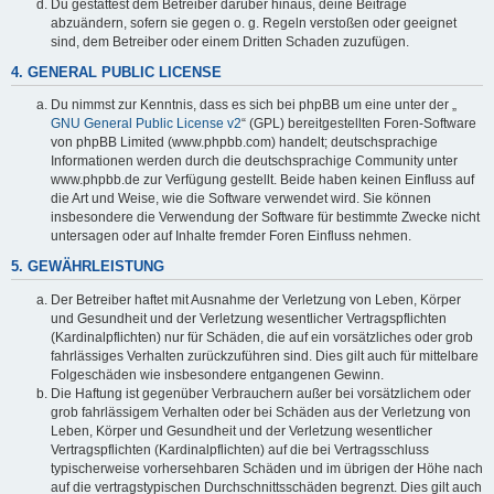
Du gestattest dem Betreiber darüber hinaus, deine Beiträge
abzuändern, sofern sie gegen o. g. Regeln verstoßen oder geeignet
sind, dem Betreiber oder einem Dritten Schaden zuzufügen.
4. GENERAL PUBLIC LICENSE
Du nimmst zur Kenntnis, dass es sich bei phpBB um eine unter der „
GNU General Public License v2
“ (GPL) bereitgestellten Foren-Software
von phpBB Limited (www.phpbb.com) handelt; deutschsprachige
Informationen werden durch die deutschsprachige Community unter
www.phpbb.de zur Verfügung gestellt. Beide haben keinen Einfluss auf
die Art und Weise, wie die Software verwendet wird. Sie können
insbesondere die Verwendung der Software für bestimmte Zwecke nicht
untersagen oder auf Inhalte fremder Foren Einfluss nehmen.
5. GEWÄHRLEISTUNG
Der Betreiber haftet mit Ausnahme der Verletzung von Leben, Körper
und Gesundheit und der Verletzung wesentlicher Vertragspflichten
(Kardinalpflichten) nur für Schäden, die auf ein vorsätzliches oder grob
fahrlässiges Verhalten zurückzuführen sind. Dies gilt auch für mittelbare
Folgeschäden wie insbesondere entgangenen Gewinn.
Die Haftung ist gegenüber Verbrauchern außer bei vorsätzlichem oder
grob fahrlässigem Verhalten oder bei Schäden aus der Verletzung von
Leben, Körper und Gesundheit und der Verletzung wesentlicher
Vertragspflichten (Kardinalpflichten) auf die bei Vertragsschluss
typischerweise vorhersehbaren Schäden und im übrigen der Höhe nach
auf die vertragstypischen Durchschnittsschäden begrenzt. Dies gilt auch