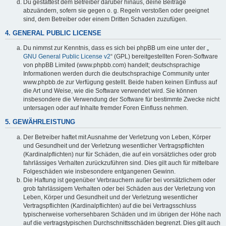
Du gestattest dem Betreiber darüber hinaus, deine Beiträge
abzuändern, sofern sie gegen o. g. Regeln verstoßen oder geeignet
sind, dem Betreiber oder einem Dritten Schaden zuzufügen.
4. GENERAL PUBLIC LICENSE
Du nimmst zur Kenntnis, dass es sich bei phpBB um eine unter der „
GNU General Public License v2
“ (GPL) bereitgestellten Foren-Software
von phpBB Limited (www.phpbb.com) handelt; deutschsprachige
Informationen werden durch die deutschsprachige Community unter
www.phpbb.de zur Verfügung gestellt. Beide haben keinen Einfluss auf
die Art und Weise, wie die Software verwendet wird. Sie können
insbesondere die Verwendung der Software für bestimmte Zwecke nicht
untersagen oder auf Inhalte fremder Foren Einfluss nehmen.
5. GEWÄHRLEISTUNG
Der Betreiber haftet mit Ausnahme der Verletzung von Leben, Körper
und Gesundheit und der Verletzung wesentlicher Vertragspflichten
(Kardinalpflichten) nur für Schäden, die auf ein vorsätzliches oder grob
fahrlässiges Verhalten zurückzuführen sind. Dies gilt auch für mittelbare
Folgeschäden wie insbesondere entgangenen Gewinn.
Die Haftung ist gegenüber Verbrauchern außer bei vorsätzlichem oder
grob fahrlässigem Verhalten oder bei Schäden aus der Verletzung von
Leben, Körper und Gesundheit und der Verletzung wesentlicher
Vertragspflichten (Kardinalpflichten) auf die bei Vertragsschluss
typischerweise vorhersehbaren Schäden und im übrigen der Höhe nach
auf die vertragstypischen Durchschnittsschäden begrenzt. Dies gilt auch