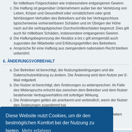
für mittelbare Folgeschäden wie insbesondere entgangenen Gewinn.
Die Haftung ist gegenüber Unternehmern außer bei der Verletzung von
Leben, Körper und Gesundheit oder vorsätzlichem oder grob
fahrlässigem Verhalten des Betreibers auf die bei Vertragsschluss
typischerweise vorhersehbaren Schäden und im Übrigen der Höhe
nach auf die vertragstypischen Durchschnittsschäden begrenzt. Dies gilt
auch für mittelbare Schäden, insbesondere entgangenen Gewinn.
Die Haftungsbegrenzung der Absätze a bis c gilt sinngemäß auch
zugunsten der Mitarbeiter und Erfüllungsgehilfen des Betreibers.
Ansprüche für eine Haftung aus zwingendem nationalem Recht bleiben
unberührt.
6. ÄNDERUNGSVORBEHALT
Der Betreiber ist berechtigt, die Nutzungsbedingungen und die
Datenschutzerklärung zu ändern. Die Änderung wird dem Nutzer per E-
Mail mitgeteilt.
Der Nutzer ist berechtigt, den Änderungen zu widersprechen. Im Falle
des Widerspruchs erlischt das zwischen dem Betreiber und dem Nutzer
bestehende Vertragsverhältnis mit sofortiger Wirkung.
Die Änderungen gelten als anerkannt und verbindlich, wenn der Nutzer
den Änderungen zugestimmt hat.
Informationen über den Umgang mit deinen persönlichen Daten
Diese Website nutzt Cookies, um dir den
sind in der Datenschutzerklärung enthalten.
bestmöglichen Komfort bei der Nutzung zu
bieten.
Mehr erfahren