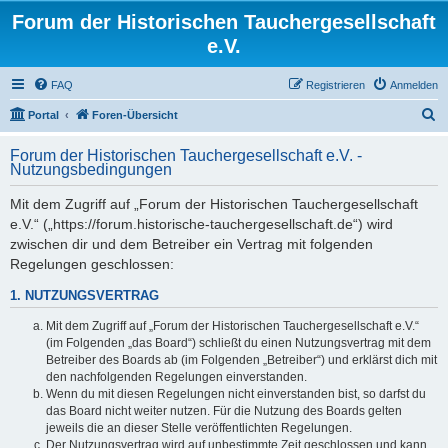
Forum der Historischen Tauchergesellschaft
e.V.
FAQ
Registrieren
Anmelden
S
Portal
Foren-Übersicht
u
Forum der Historischen Tauchergesellschaft e.V. -
c
Nutzungsbedingungen
h
Mit dem Zugriff auf „Forum der Historischen Tauchergesellschaft
e
e.V.“ („https://forum.historische-tauchergesellschaft.de“) wird
zwischen dir und dem Betreiber ein Vertrag mit folgenden
Regelungen geschlossen:
1. NUTZUNGSVERTRAG
Mit dem Zugriff auf „Forum der Historischen Tauchergesellschaft e.V.“
(im Folgenden „das Board“) schließt du einen Nutzungsvertrag mit dem
Betreiber des Boards ab (im Folgenden „Betreiber“) und erklärst dich mit
den nachfolgenden Regelungen einverstanden.
Wenn du mit diesen Regelungen nicht einverstanden bist, so darfst du
das Board nicht weiter nutzen. Für die Nutzung des Boards gelten
jeweils die an dieser Stelle veröffentlichten Regelungen.
Der Nutzungsvertrag wird auf unbestimmte Zeit geschlossen und kann