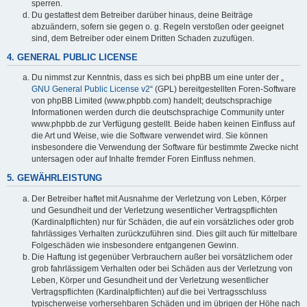
sperren.
Du gestattest dem Betreiber darüber hinaus, deine Beiträge
abzuändern, sofern sie gegen o. g. Regeln verstoßen oder geeignet
sind, dem Betreiber oder einem Dritten Schaden zuzufügen.
4. GENERAL PUBLIC LICENSE
Du nimmst zur Kenntnis, dass es sich bei phpBB um eine unter der „
GNU General Public License v2
“ (GPL) bereitgestellten Foren-Software
von phpBB Limited (www.phpbb.com) handelt; deutschsprachige
Informationen werden durch die deutschsprachige Community unter
www.phpbb.de zur Verfügung gestellt. Beide haben keinen Einfluss auf
die Art und Weise, wie die Software verwendet wird. Sie können
insbesondere die Verwendung der Software für bestimmte Zwecke nicht
untersagen oder auf Inhalte fremder Foren Einfluss nehmen.
5. GEWÄHRLEISTUNG
Der Betreiber haftet mit Ausnahme der Verletzung von Leben, Körper
und Gesundheit und der Verletzung wesentlicher Vertragspflichten
(Kardinalpflichten) nur für Schäden, die auf ein vorsätzliches oder grob
fahrlässiges Verhalten zurückzuführen sind. Dies gilt auch für mittelbare
Folgeschäden wie insbesondere entgangenen Gewinn.
Die Haftung ist gegenüber Verbrauchern außer bei vorsätzlichem oder
grob fahrlässigem Verhalten oder bei Schäden aus der Verletzung von
Leben, Körper und Gesundheit und der Verletzung wesentlicher
Vertragspflichten (Kardinalpflichten) auf die bei Vertragsschluss
typischerweise vorhersehbaren Schäden und im übrigen der Höhe nach