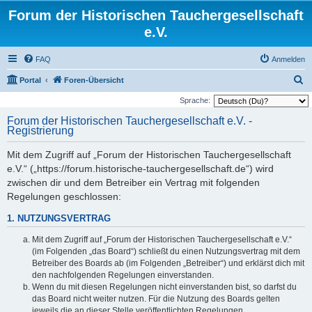
Forum der Historischen Tauchergesellschaft
e.V.
FAQ
Anmelden
S
Portal
Foren-Übersicht
u
Sprache:
c
Forum der Historischen Tauchergesellschaft e.V. -
Registrierung
h
e
Mit dem Zugriff auf „Forum der Historischen Tauchergesellschaft
e.V.“ („https://forum.historische-tauchergesellschaft.de“) wird
zwischen dir und dem Betreiber ein Vertrag mit folgenden
Regelungen geschlossen:
1. NUTZUNGSVERTRAG
Mit dem Zugriff auf „Forum der Historischen Tauchergesellschaft e.V.“
(im Folgenden „das Board“) schließt du einen Nutzungsvertrag mit dem
Betreiber des Boards ab (im Folgenden „Betreiber“) und erklärst dich mit
den nachfolgenden Regelungen einverstanden.
Wenn du mit diesen Regelungen nicht einverstanden bist, so darfst du
das Board nicht weiter nutzen. Für die Nutzung des Boards gelten
jeweils die an dieser Stelle veröffentlichten Regelungen.