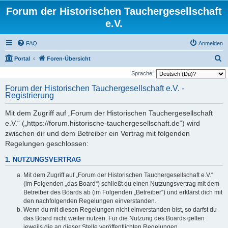
Forum der Historischen Tauchergesellschaft
e.V.
FAQ
Anmelden
S
Portal
Foren-Übersicht
u
Sprache:
c
Forum der Historischen Tauchergesellschaft e.V. -
Registrierung
h
e
Mit dem Zugriff auf „Forum der Historischen Tauchergesellschaft
e.V.“ („https://forum.historische-tauchergesellschaft.de“) wird
zwischen dir und dem Betreiber ein Vertrag mit folgenden
Regelungen geschlossen:
1. NUTZUNGSVERTRAG
Mit dem Zugriff auf „Forum der Historischen Tauchergesellschaft e.V.“
(im Folgenden „das Board“) schließt du einen Nutzungsvertrag mit dem
Betreiber des Boards ab (im Folgenden „Betreiber“) und erklärst dich mit
den nachfolgenden Regelungen einverstanden.
Wenn du mit diesen Regelungen nicht einverstanden bist, so darfst du
das Board nicht weiter nutzen. Für die Nutzung des Boards gelten
jeweils die an dieser Stelle veröffentlichten Regelungen.