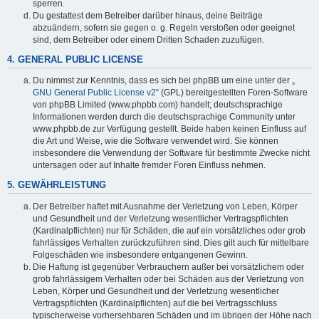
sperren.
Du gestattest dem Betreiber darüber hinaus, deine Beiträge
abzuändern, sofern sie gegen o. g. Regeln verstoßen oder geeignet
sind, dem Betreiber oder einem Dritten Schaden zuzufügen.
4. GENERAL PUBLIC LICENSE
Du nimmst zur Kenntnis, dass es sich bei phpBB um eine unter der „
GNU General Public License v2
“ (GPL) bereitgestellten Foren-Software
von phpBB Limited (www.phpbb.com) handelt; deutschsprachige
Informationen werden durch die deutschsprachige Community unter
www.phpbb.de zur Verfügung gestellt. Beide haben keinen Einfluss auf
die Art und Weise, wie die Software verwendet wird. Sie können
insbesondere die Verwendung der Software für bestimmte Zwecke nicht
untersagen oder auf Inhalte fremder Foren Einfluss nehmen.
5. GEWÄHRLEISTUNG
Der Betreiber haftet mit Ausnahme der Verletzung von Leben, Körper
und Gesundheit und der Verletzung wesentlicher Vertragspflichten
(Kardinalpflichten) nur für Schäden, die auf ein vorsätzliches oder grob
fahrlässiges Verhalten zurückzuführen sind. Dies gilt auch für mittelbare
Folgeschäden wie insbesondere entgangenen Gewinn.
Die Haftung ist gegenüber Verbrauchern außer bei vorsätzlichem oder
grob fahrlässigem Verhalten oder bei Schäden aus der Verletzung von
Leben, Körper und Gesundheit und der Verletzung wesentlicher
Vertragspflichten (Kardinalpflichten) auf die bei Vertragsschluss
typischerweise vorhersehbaren Schäden und im übrigen der Höhe nach