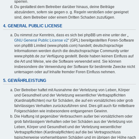
sperren.
Du gestattest dem Betreiber darüber hinaus, deine Beiträge
abzuändern, sofern sie gegen o. g. Regeln verstoßen oder geeignet
sind, dem Betreiber oder einem Dritten Schaden zuzufügen.
4. GENERAL PUBLIC LICENSE
Du nimmst zur Kenntnis, dass es sich bei phpBB um eine unter der „
GNU General Public License v2
“ (GPL) bereitgestellten Foren-Software
von phpBB Limited (www.phpbb.com) handelt; deutschsprachige
Informationen werden durch die deutschsprachige Community unter
www.phpbb.de zur Verfügung gestellt. Beide haben keinen Einfluss auf
die Art und Weise, wie die Software verwendet wird. Sie können
insbesondere die Verwendung der Software für bestimmte Zwecke nicht
untersagen oder auf Inhalte fremder Foren Einfluss nehmen.
5. GEWÄHRLEISTUNG
Der Betreiber haftet mit Ausnahme der Verletzung von Leben, Körper
und Gesundheit und der Verletzung wesentlicher Vertragspflichten
(Kardinalpflichten) nur für Schäden, die auf ein vorsätzliches oder grob
fahrlässiges Verhalten zurückzuführen sind. Dies gilt auch für mittelbare
Folgeschäden wie insbesondere entgangenen Gewinn.
Die Haftung ist gegenüber Verbrauchern außer bei vorsätzlichem oder
grob fahrlässigem Verhalten oder bei Schäden aus der Verletzung von
Leben, Körper und Gesundheit und der Verletzung wesentlicher
Vertragspflichten (Kardinalpflichten) auf die bei Vertragsschluss
typischerweise vorhersehbaren Schäden und im übrigen der Höhe nach