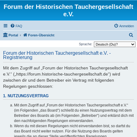
Forum der Historischen Tauchergesellschaft
e.V.
FAQ
Anmelden
S
Portal
Foren-Übersicht
u
Sprache:
c
Forum der Historischen Tauchergesellschaft e.V. -
Registrierung
h
e
Mit dem Zugriff auf „Forum der Historischen Tauchergesellschaft
e.V.“ („https://forum.historische-tauchergesellschaft.de“) wird
zwischen dir und dem Betreiber ein Vertrag mit folgenden
Regelungen geschlossen:
1. NUTZUNGSVERTRAG
Mit dem Zugriff auf „Forum der Historischen Tauchergesellschaft e.V.“
(im Folgenden „das Board“) schließt du einen Nutzungsvertrag mit dem
Betreiber des Boards ab (im Folgenden „Betreiber“) und erklärst dich mit
den nachfolgenden Regelungen einverstanden.
Wenn du mit diesen Regelungen nicht einverstanden bist, so darfst du
das Board nicht weiter nutzen. Für die Nutzung des Boards gelten
jeweils die an dieser Stelle veröffentlichten Regelungen.