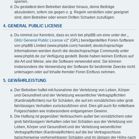
sperren.
Du gestattest dem Betreiber darüber hinaus, deine Beiträge
abzuändern, sofern sie gegen o. g. Regeln verstoßen oder geeignet
sind, dem Betreiber oder einem Dritten Schaden zuzufügen.
4. GENERAL PUBLIC LICENSE
Du nimmst zur Kenntnis, dass es sich bei phpBB um eine unter der „
GNU General Public License v2
“ (GPL) bereitgestellten Foren-Software
von phpBB Limited (www.phpbb.com) handelt; deutschsprachige
Informationen werden durch die deutschsprachige Community unter
www.phpbb.de zur Verfügung gestellt. Beide haben keinen Einfluss auf
die Art und Weise, wie die Software verwendet wird. Sie können
insbesondere die Verwendung der Software für bestimmte Zwecke nicht
untersagen oder auf Inhalte fremder Foren Einfluss nehmen.
5. GEWÄHRLEISTUNG
Der Betreiber haftet mit Ausnahme der Verletzung von Leben, Körper
und Gesundheit und der Verletzung wesentlicher Vertragspflichten
(Kardinalpflichten) nur für Schäden, die auf ein vorsätzliches oder grob
fahrlässiges Verhalten zurückzuführen sind. Dies gilt auch für mittelbare
Folgeschäden wie insbesondere entgangenen Gewinn.
Die Haftung ist gegenüber Verbrauchern außer bei vorsätzlichem oder
grob fahrlässigem Verhalten oder bei Schäden aus der Verletzung von
Leben, Körper und Gesundheit und der Verletzung wesentlicher
Vertragspflichten (Kardinalpflichten) auf die bei Vertragsschluss
typischerweise vorhersehbaren Schäden und im übrigen der Höhe nach