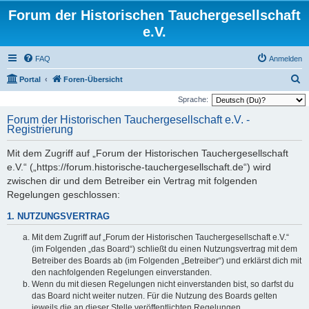
Forum der Historischen Tauchergesellschaft
e.V.
FAQ
Anmelden
S
Portal
Foren-Übersicht
u
Sprache:
c
Forum der Historischen Tauchergesellschaft e.V. -
Registrierung
h
e
Mit dem Zugriff auf „Forum der Historischen Tauchergesellschaft
e.V.“ („https://forum.historische-tauchergesellschaft.de“) wird
zwischen dir und dem Betreiber ein Vertrag mit folgenden
Regelungen geschlossen:
1. NUTZUNGSVERTRAG
Mit dem Zugriff auf „Forum der Historischen Tauchergesellschaft e.V.“
(im Folgenden „das Board“) schließt du einen Nutzungsvertrag mit dem
Betreiber des Boards ab (im Folgenden „Betreiber“) und erklärst dich mit
den nachfolgenden Regelungen einverstanden.
Wenn du mit diesen Regelungen nicht einverstanden bist, so darfst du
das Board nicht weiter nutzen. Für die Nutzung des Boards gelten
jeweils die an dieser Stelle veröffentlichten Regelungen.