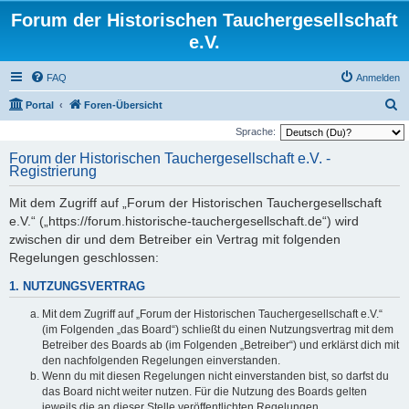
Forum der Historischen Tauchergesellschaft
e.V.
FAQ
Anmelden
S
Portal
Foren-Übersicht
u
Sprache:
c
Forum der Historischen Tauchergesellschaft e.V. -
Registrierung
h
e
Mit dem Zugriff auf „Forum der Historischen Tauchergesellschaft
e.V.“ („https://forum.historische-tauchergesellschaft.de“) wird
zwischen dir und dem Betreiber ein Vertrag mit folgenden
Regelungen geschlossen:
1. NUTZUNGSVERTRAG
Mit dem Zugriff auf „Forum der Historischen Tauchergesellschaft e.V.“
(im Folgenden „das Board“) schließt du einen Nutzungsvertrag mit dem
Betreiber des Boards ab (im Folgenden „Betreiber“) und erklärst dich mit
den nachfolgenden Regelungen einverstanden.
Wenn du mit diesen Regelungen nicht einverstanden bist, so darfst du
das Board nicht weiter nutzen. Für die Nutzung des Boards gelten
jeweils die an dieser Stelle veröffentlichten Regelungen.