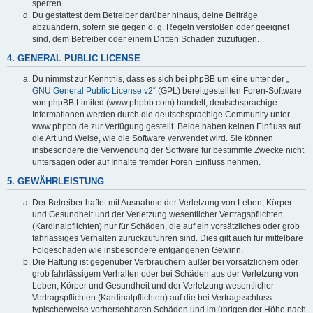
sperren.
Du gestattest dem Betreiber darüber hinaus, deine Beiträge
abzuändern, sofern sie gegen o. g. Regeln verstoßen oder geeignet
sind, dem Betreiber oder einem Dritten Schaden zuzufügen.
4. GENERAL PUBLIC LICENSE
Du nimmst zur Kenntnis, dass es sich bei phpBB um eine unter der „
GNU General Public License v2
“ (GPL) bereitgestellten Foren-Software
von phpBB Limited (www.phpbb.com) handelt; deutschsprachige
Informationen werden durch die deutschsprachige Community unter
www.phpbb.de zur Verfügung gestellt. Beide haben keinen Einfluss auf
die Art und Weise, wie die Software verwendet wird. Sie können
insbesondere die Verwendung der Software für bestimmte Zwecke nicht
untersagen oder auf Inhalte fremder Foren Einfluss nehmen.
5. GEWÄHRLEISTUNG
Der Betreiber haftet mit Ausnahme der Verletzung von Leben, Körper
und Gesundheit und der Verletzung wesentlicher Vertragspflichten
(Kardinalpflichten) nur für Schäden, die auf ein vorsätzliches oder grob
fahrlässiges Verhalten zurückzuführen sind. Dies gilt auch für mittelbare
Folgeschäden wie insbesondere entgangenen Gewinn.
Die Haftung ist gegenüber Verbrauchern außer bei vorsätzlichem oder
grob fahrlässigem Verhalten oder bei Schäden aus der Verletzung von
Leben, Körper und Gesundheit und der Verletzung wesentlicher
Vertragspflichten (Kardinalpflichten) auf die bei Vertragsschluss
typischerweise vorhersehbaren Schäden und im übrigen der Höhe nach