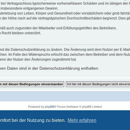
 die bei Vertragsschluss typischerweise vorhersehbaren Schäden und im übrigen de
wie insbesondere entgangenen Gewinn.
erletzung von Leben, Körper und Gesundheit oder vorsätzlichem oder grob fahrläs
der Höhe nach auf die vertragstypischen Durchschnittsschäden begrenzt. Dies gi
mäß auch zugunsten der Mitarbeiter und Erfüllungsgehilfen des Betreibers.
 Recht bleiben unberührt.
und die Datenschutzerklärung zu ändern. Die Änderung wird dem Nutzer per E-Mail m
chen. Im Falle des Widerspruchs erlischt das zwischen dem Betreiber und dem Nutze
wenn der Nutzer den Änderungen zugestimmt hat.
en Daten sind in der Datenschutzerklärung enthalten.
Powered by
phpBB
® Forum Software © phpBB Limited
Deutsche Übersetzung durch
phpBB.de
Datenschutz
|
Nutzungsbedingungen
mfort bei der Nutzung zu bieten.
Mehr erfahren