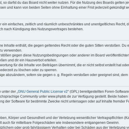
 so darfst du das Board nicht weiter nutzen. Für die Nutzung des Boards gelten jew
sen und kann von beiden Seiten ohne Einhaltung einer Frist jederzeit gekündigt w
ber ein einfaches, zeitlich und räumlich unbeschränktes und unentgeltliches Recht
auch nach Kündigung des Nutzungsvertrages bestehen.
ine Inhalte enthält, die gegen geltendes Recht oder die guten Sitten verstoßen. Du 
 zu verwenden.
erstößen gegen diese Nutzungsbedingungen oder anderer im Board veröffentlichte
ßen und dir ein Hausverbot erteilen.
ortung für die Inhalte von Beiträgen übernimmt, die er nicht selbst erstellt hat od
jederzeit zu löschen oder zu sperren.
räge abzuändern, sofern sie gegen o. g. Regeln verstoßen oder geeignet sind, dem
 unter der „
GNU General Public License v2
“ (GPL) bereitgestellten Foren-Softwa
chsprachige Community unter www.phpbb.de zur Verfügung gestellt. Beide haben ke
g der Software für bestimmte Zwecke nicht untersagen oder auf Inhalte fremder F
ben, Körper und Gesundheit und der Verletzung wesentlicher Vertragspflichten (Kard
gilt auch für mittelbare Folgeschäden wie insbesondere entgangenen Gewinn.
ätzlichem oder grob fahrlässigem Verhalten oder bei Schäden aus der Verletzung 