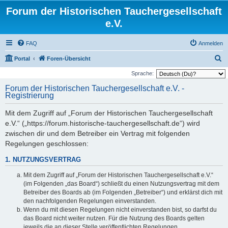
Forum der Historischen Tauchergesellschaft
e.V.
FAQ
Anmelden
S
Portal
Foren-Übersicht
u
Sprache:
c
Forum der Historischen Tauchergesellschaft e.V. -
Registrierung
h
e
Mit dem Zugriff auf „Forum der Historischen Tauchergesellschaft
e.V.“ („https://forum.historische-tauchergesellschaft.de“) wird
zwischen dir und dem Betreiber ein Vertrag mit folgenden
Regelungen geschlossen:
1. NUTZUNGSVERTRAG
Mit dem Zugriff auf „Forum der Historischen Tauchergesellschaft e.V.“
(im Folgenden „das Board“) schließt du einen Nutzungsvertrag mit dem
Betreiber des Boards ab (im Folgenden „Betreiber“) und erklärst dich mit
den nachfolgenden Regelungen einverstanden.
Wenn du mit diesen Regelungen nicht einverstanden bist, so darfst du
das Board nicht weiter nutzen. Für die Nutzung des Boards gelten
jeweils die an dieser Stelle veröffentlichten Regelungen.