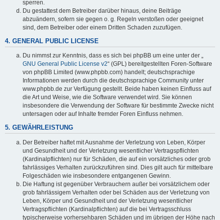
sperren.
Du gestattest dem Betreiber darüber hinaus, deine Beiträge
abzuändern, sofern sie gegen o. g. Regeln verstoßen oder geeignet
sind, dem Betreiber oder einem Dritten Schaden zuzufügen.
4. GENERAL PUBLIC LICENSE
Du nimmst zur Kenntnis, dass es sich bei phpBB um eine unter der „
GNU General Public License v2
“ (GPL) bereitgestellten Foren-Software
von phpBB Limited (www.phpbb.com) handelt; deutschsprachige
Informationen werden durch die deutschsprachige Community unter
www.phpbb.de zur Verfügung gestellt. Beide haben keinen Einfluss auf
die Art und Weise, wie die Software verwendet wird. Sie können
insbesondere die Verwendung der Software für bestimmte Zwecke nicht
untersagen oder auf Inhalte fremder Foren Einfluss nehmen.
5. GEWÄHRLEISTUNG
Der Betreiber haftet mit Ausnahme der Verletzung von Leben, Körper
und Gesundheit und der Verletzung wesentlicher Vertragspflichten
(Kardinalpflichten) nur für Schäden, die auf ein vorsätzliches oder grob
fahrlässiges Verhalten zurückzuführen sind. Dies gilt auch für mittelbare
Folgeschäden wie insbesondere entgangenen Gewinn.
Die Haftung ist gegenüber Verbrauchern außer bei vorsätzlichem oder
grob fahrlässigem Verhalten oder bei Schäden aus der Verletzung von
Leben, Körper und Gesundheit und der Verletzung wesentlicher
Vertragspflichten (Kardinalpflichten) auf die bei Vertragsschluss
typischerweise vorhersehbaren Schäden und im übrigen der Höhe nach