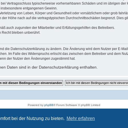
 die bei Vertragsschluss typischerweise vorhersehbaren Schäden und im übrigen de
wie insbesondere entgangenen Gewinn.
erletzung von Leben, Körper und Gesundheit oder vorsätzlichem oder grob fahrläs
der Höhe nach auf die vertragstypischen Durchschnittsschäden begrenzt. Dies gi
mäß auch zugunsten der Mitarbeiter und Erfüllungsgehilfen des Betreibers.
 Recht bleiben unberührt.
und die Datenschutzerklärung zu ändern. Die Änderung wird dem Nutzer per E-Mail m
chen. Im Falle des Widerspruchs erlischt das zwischen dem Betreiber und dem Nutze
wenn der Nutzer den Änderungen zugestimmt hat.
en Daten sind in der Datenschutzerklärung enthalten.
Powered by
phpBB
® Forum Software © phpBB Limited
Deutsche Übersetzung durch
phpBB.de
Datenschutz
|
Nutzungsbedingungen
mfort bei der Nutzung zu bieten.
Mehr erfahren