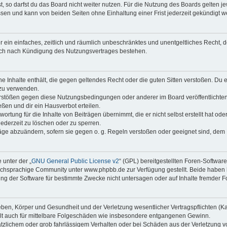
 so darfst du das Board nicht weiter nutzen. Für die Nutzung des Boards gelten jew
sen und kann von beiden Seiten ohne Einhaltung einer Frist jederzeit gekündigt w
ber ein einfaches, zeitlich und räumlich unbeschränktes und unentgeltliches Recht
auch nach Kündigung des Nutzungsvertrages bestehen.
ine Inhalte enthält, die gegen geltendes Recht oder die guten Sitten verstoßen. Du 
 zu verwenden.
erstößen gegen diese Nutzungsbedingungen oder anderer im Board veröffentlichte
ßen und dir ein Hausverbot erteilen.
ortung für die Inhalte von Beiträgen übernimmt, die er nicht selbst erstellt hat od
jederzeit zu löschen oder zu sperren.
räge abzuändern, sofern sie gegen o. g. Regeln verstoßen oder geeignet sind, dem
 unter der „
GNU General Public License v2
“ (GPL) bereitgestellten Foren-Softwa
chsprachige Community unter www.phpbb.de zur Verfügung gestellt. Beide haben ke
g der Software für bestimmte Zwecke nicht untersagen oder auf Inhalte fremder F
ben, Körper und Gesundheit und der Verletzung wesentlicher Vertragspflichten (Kard
gilt auch für mittelbare Folgeschäden wie insbesondere entgangenen Gewinn.
ätzlichem oder grob fahrlässigem Verhalten oder bei Schäden aus der Verletzung 