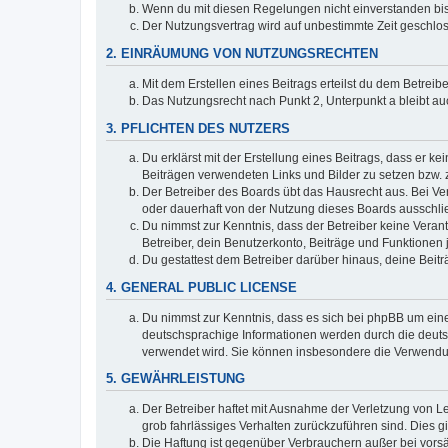
Wenn du mit diesen Regelungen nicht einverstanden bist,
Der Nutzungsvertrag wird auf unbestimmte Zeit geschlos
2. EINRÄUMUNG VON NUTZUNGSRECHTEN
Mit dem Erstellen eines Beitrags erteilst du dem Betrei
Das Nutzungsrecht nach Punkt 2, Unterpunkt a bleibt 
3. PFLICHTEN DES NUTZERS
Du erklärst mit der Erstellung eines Beitrags, dass er ke
Beiträgen verwendeten Links und Bilder zu setzen bzw.
Der Betreiber des Boards übt das Hausrecht aus. Bei V
oder dauerhaft von der Nutzung dieses Boards ausschlie
Du nimmst zur Kenntnis, dass der Betreiber keine Verantw
Betreiber, dein Benutzerkonto, Beiträge und Funktionen 
Du gestattest dem Betreiber darüber hinaus, deine Beit
4. GENERAL PUBLIC LICENSE
Du nimmst zur Kenntnis, dass es sich bei phpBB um eine
deutschsprachige Informationen werden durch die deuts
verwendet wird. Sie können insbesondere die Verwendun
5. GEWÄHRLEISTUNG
Der Betreiber haftet mit Ausnahme der Verletzung von Le
grob fahrlässiges Verhalten zurückzuführen sind. Dies 
Die Haftung ist gegenüber Verbrauchern außer bei vors