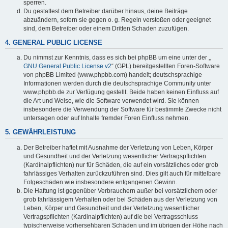
sperren.
Du gestattest dem Betreiber darüber hinaus, deine Beiträge
abzuändern, sofern sie gegen o. g. Regeln verstoßen oder geeignet
sind, dem Betreiber oder einem Dritten Schaden zuzufügen.
4. GENERAL PUBLIC LICENSE
Du nimmst zur Kenntnis, dass es sich bei phpBB um eine unter der „
GNU General Public License v2
“ (GPL) bereitgestellten Foren-Software
von phpBB Limited (www.phpbb.com) handelt; deutschsprachige
Informationen werden durch die deutschsprachige Community unter
www.phpbb.de zur Verfügung gestellt. Beide haben keinen Einfluss auf
die Art und Weise, wie die Software verwendet wird. Sie können
insbesondere die Verwendung der Software für bestimmte Zwecke nicht
untersagen oder auf Inhalte fremder Foren Einfluss nehmen.
5. GEWÄHRLEISTUNG
Der Betreiber haftet mit Ausnahme der Verletzung von Leben, Körper
und Gesundheit und der Verletzung wesentlicher Vertragspflichten
(Kardinalpflichten) nur für Schäden, die auf ein vorsätzliches oder grob
fahrlässiges Verhalten zurückzuführen sind. Dies gilt auch für mittelbare
Folgeschäden wie insbesondere entgangenen Gewinn.
Die Haftung ist gegenüber Verbrauchern außer bei vorsätzlichem oder
grob fahrlässigem Verhalten oder bei Schäden aus der Verletzung von
Leben, Körper und Gesundheit und der Verletzung wesentlicher
Vertragspflichten (Kardinalpflichten) auf die bei Vertragsschluss
typischerweise vorhersehbaren Schäden und im übrigen der Höhe nach