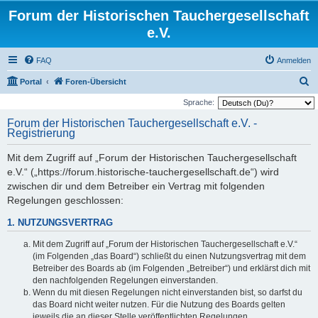
Forum der Historischen Tauchergesellschaft
e.V.
FAQ
Anmelden
S
Portal
Foren-Übersicht
u
Sprache:
c
Forum der Historischen Tauchergesellschaft e.V. -
Registrierung
h
e
Mit dem Zugriff auf „Forum der Historischen Tauchergesellschaft
e.V.“ („https://forum.historische-tauchergesellschaft.de“) wird
zwischen dir und dem Betreiber ein Vertrag mit folgenden
Regelungen geschlossen:
1. NUTZUNGSVERTRAG
Mit dem Zugriff auf „Forum der Historischen Tauchergesellschaft e.V.“
(im Folgenden „das Board“) schließt du einen Nutzungsvertrag mit dem
Betreiber des Boards ab (im Folgenden „Betreiber“) und erklärst dich mit
den nachfolgenden Regelungen einverstanden.
Wenn du mit diesen Regelungen nicht einverstanden bist, so darfst du
das Board nicht weiter nutzen. Für die Nutzung des Boards gelten
jeweils die an dieser Stelle veröffentlichten Regelungen.