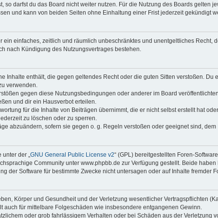
 so darfst du das Board nicht weiter nutzen. Für die Nutzung des Boards gelten jew
sen und kann von beiden Seiten ohne Einhaltung einer Frist jederzeit gekündigt w
ber ein einfaches, zeitlich und räumlich unbeschränktes und unentgeltliches Recht
auch nach Kündigung des Nutzungsvertrages bestehen.
ine Inhalte enthält, die gegen geltendes Recht oder die guten Sitten verstoßen. Du 
 zu verwenden.
erstößen gegen diese Nutzungsbedingungen oder anderer im Board veröffentlichte
ßen und dir ein Hausverbot erteilen.
ortung für die Inhalte von Beiträgen übernimmt, die er nicht selbst erstellt hat od
jederzeit zu löschen oder zu sperren.
räge abzuändern, sofern sie gegen o. g. Regeln verstoßen oder geeignet sind, dem
 unter der „
GNU General Public License v2
“ (GPL) bereitgestellten Foren-Softwa
chsprachige Community unter www.phpbb.de zur Verfügung gestellt. Beide haben ke
g der Software für bestimmte Zwecke nicht untersagen oder auf Inhalte fremder F
ben, Körper und Gesundheit und der Verletzung wesentlicher Vertragspflichten (Kard
gilt auch für mittelbare Folgeschäden wie insbesondere entgangenen Gewinn.
ätzlichem oder grob fahrlässigem Verhalten oder bei Schäden aus der Verletzung 