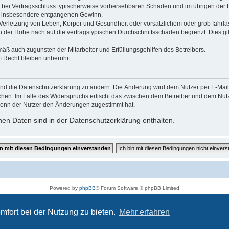
 die bei Vertragsschluss typischerweise vorhersehbaren Schäden und im übrigen de
wie insbesondere entgangenen Gewinn.
erletzung von Leben, Körper und Gesundheit oder vorsätzlichem oder grob fahrläs
der Höhe nach auf die vertragstypischen Durchschnittsschäden begrenzt. Dies gi
mäß auch zugunsten der Mitarbeiter und Erfüllungsgehilfen des Betreibers.
 Recht bleiben unberührt.
und die Datenschutzerklärung zu ändern. Die Änderung wird dem Nutzer per E-Mail m
chen. Im Falle des Widerspruchs erlischt das zwischen dem Betreiber und dem Nutze
wenn der Nutzer den Änderungen zugestimmt hat.
en Daten sind in der Datenschutzerklärung enthalten.
Powered by
phpBB
® Forum Software © phpBB Limited
Deutsche Übersetzung durch
phpBB.de
Datenschutz
|
Nutzungsbedingungen
mfort bei der Nutzung zu bieten.
Mehr erfahren