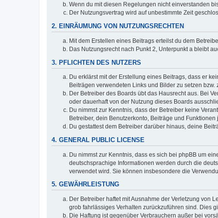
Wenn du mit diesen Regelungen nicht einverstanden bist,
Der Nutzungsvertrag wird auf unbestimmte Zeit geschlos
2. EINRÄUMUNG VON NUTZUNGSRECHTEN
Mit dem Erstellen eines Beitrags erteilst du dem Betrei
Das Nutzungsrecht nach Punkt 2, Unterpunkt a bleibt 
3. PFLICHTEN DES NUTZERS
Du erklärst mit der Erstellung eines Beitrags, dass er ke
Beiträgen verwendeten Links und Bilder zu setzen bzw.
Der Betreiber des Boards übt das Hausrecht aus. Bei V
oder dauerhaft von der Nutzung dieses Boards ausschlie
Du nimmst zur Kenntnis, dass der Betreiber keine Verantw
Betreiber, dein Benutzerkonto, Beiträge und Funktionen 
Du gestattest dem Betreiber darüber hinaus, deine Beit
4. GENERAL PUBLIC LICENSE
Du nimmst zur Kenntnis, dass es sich bei phpBB um eine
deutschsprachige Informationen werden durch die deuts
verwendet wird. Sie können insbesondere die Verwendun
5. GEWÄHRLEISTUNG
Der Betreiber haftet mit Ausnahme der Verletzung von Le
grob fahrlässiges Verhalten zurückzuführen sind. Dies 
Die Haftung ist gegenüber Verbrauchern außer bei vors