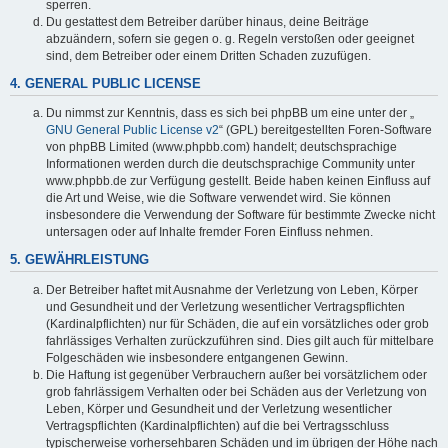
sperren.
Du gestattest dem Betreiber darüber hinaus, deine Beiträge
abzuändern, sofern sie gegen o. g. Regeln verstoßen oder geeignet
sind, dem Betreiber oder einem Dritten Schaden zuzufügen.
4. GENERAL PUBLIC LICENSE
Du nimmst zur Kenntnis, dass es sich bei phpBB um eine unter der „
GNU General Public License v2
“ (GPL) bereitgestellten Foren-Software
von phpBB Limited (www.phpbb.com) handelt; deutschsprachige
Informationen werden durch die deutschsprachige Community unter
www.phpbb.de zur Verfügung gestellt. Beide haben keinen Einfluss auf
die Art und Weise, wie die Software verwendet wird. Sie können
insbesondere die Verwendung der Software für bestimmte Zwecke nicht
untersagen oder auf Inhalte fremder Foren Einfluss nehmen.
5. GEWÄHRLEISTUNG
Der Betreiber haftet mit Ausnahme der Verletzung von Leben, Körper
und Gesundheit und der Verletzung wesentlicher Vertragspflichten
(Kardinalpflichten) nur für Schäden, die auf ein vorsätzliches oder grob
fahrlässiges Verhalten zurückzuführen sind. Dies gilt auch für mittelbare
Folgeschäden wie insbesondere entgangenen Gewinn.
Die Haftung ist gegenüber Verbrauchern außer bei vorsätzlichem oder
grob fahrlässigem Verhalten oder bei Schäden aus der Verletzung von
Leben, Körper und Gesundheit und der Verletzung wesentlicher
Vertragspflichten (Kardinalpflichten) auf die bei Vertragsschluss
typischerweise vorhersehbaren Schäden und im übrigen der Höhe nach