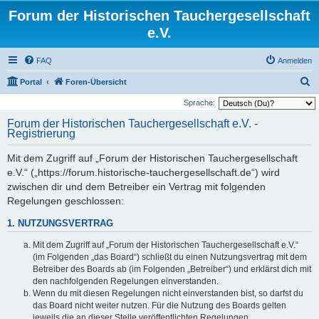
Forum der Historischen Tauchergesellschaft
e.V.
FAQ
Anmelden
S
Portal
Foren-Übersicht
u
Sprache:
c
Forum der Historischen Tauchergesellschaft e.V. -
Registrierung
h
e
Mit dem Zugriff auf „Forum der Historischen Tauchergesellschaft
e.V.“ („https://forum.historische-tauchergesellschaft.de“) wird
zwischen dir und dem Betreiber ein Vertrag mit folgenden
Regelungen geschlossen:
1. NUTZUNGSVERTRAG
Mit dem Zugriff auf „Forum der Historischen Tauchergesellschaft e.V.“
(im Folgenden „das Board“) schließt du einen Nutzungsvertrag mit dem
Betreiber des Boards ab (im Folgenden „Betreiber“) und erklärst dich mit
den nachfolgenden Regelungen einverstanden.
Wenn du mit diesen Regelungen nicht einverstanden bist, so darfst du
das Board nicht weiter nutzen. Für die Nutzung des Boards gelten
jeweils die an dieser Stelle veröffentlichten Regelungen.