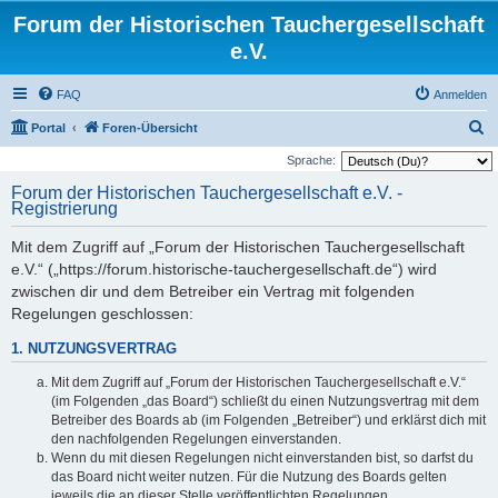
Forum der Historischen Tauchergesellschaft
e.V.
FAQ
Anmelden
S
Portal
Foren-Übersicht
u
Sprache:
c
Forum der Historischen Tauchergesellschaft e.V. -
Registrierung
h
e
Mit dem Zugriff auf „Forum der Historischen Tauchergesellschaft
e.V.“ („https://forum.historische-tauchergesellschaft.de“) wird
zwischen dir und dem Betreiber ein Vertrag mit folgenden
Regelungen geschlossen:
1. NUTZUNGSVERTRAG
Mit dem Zugriff auf „Forum der Historischen Tauchergesellschaft e.V.“
(im Folgenden „das Board“) schließt du einen Nutzungsvertrag mit dem
Betreiber des Boards ab (im Folgenden „Betreiber“) und erklärst dich mit
den nachfolgenden Regelungen einverstanden.
Wenn du mit diesen Regelungen nicht einverstanden bist, so darfst du
das Board nicht weiter nutzen. Für die Nutzung des Boards gelten
jeweils die an dieser Stelle veröffentlichten Regelungen.