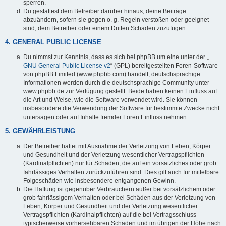
sperren.
Du gestattest dem Betreiber darüber hinaus, deine Beiträge
abzuändern, sofern sie gegen o. g. Regeln verstoßen oder geeignet
sind, dem Betreiber oder einem Dritten Schaden zuzufügen.
4. GENERAL PUBLIC LICENSE
Du nimmst zur Kenntnis, dass es sich bei phpBB um eine unter der „
GNU General Public License v2
“ (GPL) bereitgestellten Foren-Software
von phpBB Limited (www.phpbb.com) handelt; deutschsprachige
Informationen werden durch die deutschsprachige Community unter
www.phpbb.de zur Verfügung gestellt. Beide haben keinen Einfluss auf
die Art und Weise, wie die Software verwendet wird. Sie können
insbesondere die Verwendung der Software für bestimmte Zwecke nicht
untersagen oder auf Inhalte fremder Foren Einfluss nehmen.
5. GEWÄHRLEISTUNG
Der Betreiber haftet mit Ausnahme der Verletzung von Leben, Körper
und Gesundheit und der Verletzung wesentlicher Vertragspflichten
(Kardinalpflichten) nur für Schäden, die auf ein vorsätzliches oder grob
fahrlässiges Verhalten zurückzuführen sind. Dies gilt auch für mittelbare
Folgeschäden wie insbesondere entgangenen Gewinn.
Die Haftung ist gegenüber Verbrauchern außer bei vorsätzlichem oder
grob fahrlässigem Verhalten oder bei Schäden aus der Verletzung von
Leben, Körper und Gesundheit und der Verletzung wesentlicher
Vertragspflichten (Kardinalpflichten) auf die bei Vertragsschluss
typischerweise vorhersehbaren Schäden und im übrigen der Höhe nach