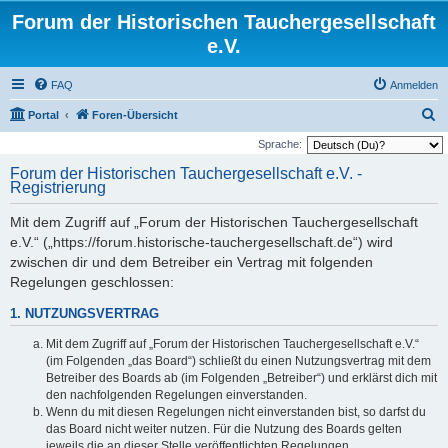
Forum der Historischen Tauchergesellschaft
e.V.
FAQ
Anmelden
S
Portal
Foren-Übersicht
u
Sprache:
c
Forum der Historischen Tauchergesellschaft e.V. -
Registrierung
h
e
Mit dem Zugriff auf „Forum der Historischen Tauchergesellschaft
e.V.“ („https://forum.historische-tauchergesellschaft.de“) wird
zwischen dir und dem Betreiber ein Vertrag mit folgenden
Regelungen geschlossen:
1. NUTZUNGSVERTRAG
Mit dem Zugriff auf „Forum der Historischen Tauchergesellschaft e.V.“
(im Folgenden „das Board“) schließt du einen Nutzungsvertrag mit dem
Betreiber des Boards ab (im Folgenden „Betreiber“) und erklärst dich mit
den nachfolgenden Regelungen einverstanden.
Wenn du mit diesen Regelungen nicht einverstanden bist, so darfst du
das Board nicht weiter nutzen. Für die Nutzung des Boards gelten
jeweils die an dieser Stelle veröffentlichten Regelungen.