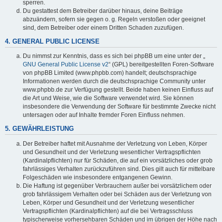
sperren.
Du gestattest dem Betreiber darüber hinaus, deine Beiträge
abzuändern, sofern sie gegen o. g. Regeln verstoßen oder geeignet
sind, dem Betreiber oder einem Dritten Schaden zuzufügen.
4. GENERAL PUBLIC LICENSE
Du nimmst zur Kenntnis, dass es sich bei phpBB um eine unter der „
GNU General Public License v2
“ (GPL) bereitgestellten Foren-Software
von phpBB Limited (www.phpbb.com) handelt; deutschsprachige
Informationen werden durch die deutschsprachige Community unter
www.phpbb.de zur Verfügung gestellt. Beide haben keinen Einfluss auf
die Art und Weise, wie die Software verwendet wird. Sie können
insbesondere die Verwendung der Software für bestimmte Zwecke nicht
untersagen oder auf Inhalte fremder Foren Einfluss nehmen.
5. GEWÄHRLEISTUNG
Der Betreiber haftet mit Ausnahme der Verletzung von Leben, Körper
und Gesundheit und der Verletzung wesentlicher Vertragspflichten
(Kardinalpflichten) nur für Schäden, die auf ein vorsätzliches oder grob
fahrlässiges Verhalten zurückzuführen sind. Dies gilt auch für mittelbare
Folgeschäden wie insbesondere entgangenen Gewinn.
Die Haftung ist gegenüber Verbrauchern außer bei vorsätzlichem oder
grob fahrlässigem Verhalten oder bei Schäden aus der Verletzung von
Leben, Körper und Gesundheit und der Verletzung wesentlicher
Vertragspflichten (Kardinalpflichten) auf die bei Vertragsschluss
typischerweise vorhersehbaren Schäden und im übrigen der Höhe nach