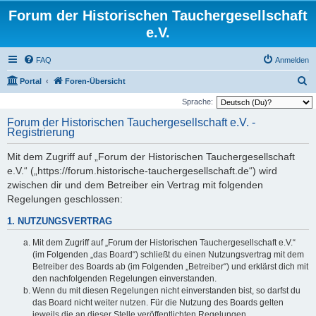
Forum der Historischen Tauchergesellschaft
e.V.
FAQ
Anmelden
S
Portal
Foren-Übersicht
u
Sprache:
c
Forum der Historischen Tauchergesellschaft e.V. -
Registrierung
h
e
Mit dem Zugriff auf „Forum der Historischen Tauchergesellschaft
e.V.“ („https://forum.historische-tauchergesellschaft.de“) wird
zwischen dir und dem Betreiber ein Vertrag mit folgenden
Regelungen geschlossen:
1. NUTZUNGSVERTRAG
Mit dem Zugriff auf „Forum der Historischen Tauchergesellschaft e.V.“
(im Folgenden „das Board“) schließt du einen Nutzungsvertrag mit dem
Betreiber des Boards ab (im Folgenden „Betreiber“) und erklärst dich mit
den nachfolgenden Regelungen einverstanden.
Wenn du mit diesen Regelungen nicht einverstanden bist, so darfst du
das Board nicht weiter nutzen. Für die Nutzung des Boards gelten
jeweils die an dieser Stelle veröffentlichten Regelungen.