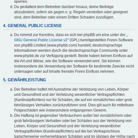
sperren.
Du gestattest dem Betreiber darüber hinaus, deine Beiträge
abzuändern, sofern sie gegen o. g. Regeln verstoßen oder geeignet
sind, dem Betreiber oder einem Dritten Schaden zuzufügen.
4. GENERAL PUBLIC LICENSE
Du nimmst zur Kenntnis, dass es sich bei phpBB um eine unter der „
GNU General Public License v2
“ (GPL) bereitgestellten Foren-Software
von phpBB Limited (www.phpbb.com) handelt; deutschsprachige
Informationen werden durch die deutschsprachige Community unter
www.phpbb.de zur Verfügung gestellt. Beide haben keinen Einfluss auf
die Art und Weise, wie die Software verwendet wird. Sie können
insbesondere die Verwendung der Software für bestimmte Zwecke nicht
untersagen oder auf Inhalte fremder Foren Einfluss nehmen.
5. GEWÄHRLEISTUNG
Der Betreiber haftet mit Ausnahme der Verletzung von Leben, Körper
und Gesundheit und der Verletzung wesentlicher Vertragspflichten
(Kardinalpflichten) nur für Schäden, die auf ein vorsätzliches oder grob
fahrlässiges Verhalten zurückzuführen sind. Dies gilt auch für mittelbare
Folgeschäden wie insbesondere entgangenen Gewinn.
Die Haftung ist gegenüber Verbrauchern außer bei vorsätzlichem oder
grob fahrlässigem Verhalten oder bei Schäden aus der Verletzung von
Leben, Körper und Gesundheit und der Verletzung wesentlicher
Vertragspflichten (Kardinalpflichten) auf die bei Vertragsschluss
typischerweise vorhersehbaren Schäden und im übrigen der Höhe nach