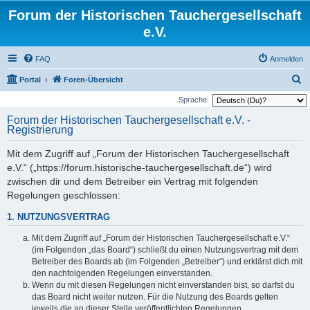
Forum der Historischen Tauchergesellschaft
e.V.
FAQ
Anmelden
S
Portal
Foren-Übersicht
u
Sprache:
c
Forum der Historischen Tauchergesellschaft e.V. -
Registrierung
h
e
Mit dem Zugriff auf „Forum der Historischen Tauchergesellschaft
e.V.“ („https://forum.historische-tauchergesellschaft.de“) wird
zwischen dir und dem Betreiber ein Vertrag mit folgenden
Regelungen geschlossen:
1. NUTZUNGSVERTRAG
Mit dem Zugriff auf „Forum der Historischen Tauchergesellschaft e.V.“
(im Folgenden „das Board“) schließt du einen Nutzungsvertrag mit dem
Betreiber des Boards ab (im Folgenden „Betreiber“) und erklärst dich mit
den nachfolgenden Regelungen einverstanden.
Wenn du mit diesen Regelungen nicht einverstanden bist, so darfst du
das Board nicht weiter nutzen. Für die Nutzung des Boards gelten
jeweils die an dieser Stelle veröffentlichten Regelungen.