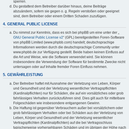
sperren.
Du gestattest dem Betreiber darüber hinaus, deine Beiträge
abzuändern, sofern sie gegen o. g. Regeln verstoßen oder geeignet
sind, dem Betreiber oder einem Dritten Schaden zuzufügen.
4. GENERAL PUBLIC LICENSE
Du nimmst zur Kenntnis, dass es sich bei phpBB um eine unter der „
GNU General Public License v2
“ (GPL) bereitgestellten Foren-Software
von phpBB Limited (www.phpbb.com) handelt; deutschsprachige
Informationen werden durch die deutschsprachige Community unter
www.phpbb.de zur Verfügung gestellt. Beide haben keinen Einfluss auf
die Art und Weise, wie die Software verwendet wird. Sie können
insbesondere die Verwendung der Software für bestimmte Zwecke nicht
untersagen oder auf Inhalte fremder Foren Einfluss nehmen.
5. GEWÄHRLEISTUNG
Der Betreiber haftet mit Ausnahme der Verletzung von Leben, Körper
und Gesundheit und der Verletzung wesentlicher Vertragspflichten
(Kardinalpflichten) nur für Schäden, die auf ein vorsätzliches oder grob
fahrlässiges Verhalten zurückzuführen sind. Dies gilt auch für mittelbare
Folgeschäden wie insbesondere entgangenen Gewinn.
Die Haftung ist gegenüber Verbrauchern außer bei vorsätzlichem oder
grob fahrlässigem Verhalten oder bei Schäden aus der Verletzung von
Leben, Körper und Gesundheit und der Verletzung wesentlicher
Vertragspflichten (Kardinalpflichten) auf die bei Vertragsschluss
typischerweise vorhersehbaren Schäden und im übrigen der Höhe nach