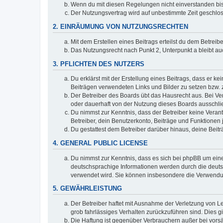
Wenn du mit diesen Regelungen nicht einverstanden bist,
Der Nutzungsvertrag wird auf unbestimmte Zeit geschlos
2. EINRÄUMUNG VON NUTZUNGSRECHTEN
Mit dem Erstellen eines Beitrags erteilst du dem Betrei
Das Nutzungsrecht nach Punkt 2, Unterpunkt a bleibt 
3. PFLICHTEN DES NUTZERS
Du erklärst mit der Erstellung eines Beitrags, dass er ke
Beiträgen verwendeten Links und Bilder zu setzen bzw.
Der Betreiber des Boards übt das Hausrecht aus. Bei V
oder dauerhaft von der Nutzung dieses Boards ausschlie
Du nimmst zur Kenntnis, dass der Betreiber keine Verantw
Betreiber, dein Benutzerkonto, Beiträge und Funktionen 
Du gestattest dem Betreiber darüber hinaus, deine Beit
4. GENERAL PUBLIC LICENSE
Du nimmst zur Kenntnis, dass es sich bei phpBB um eine
deutschsprachige Informationen werden durch die deuts
verwendet wird. Sie können insbesondere die Verwendun
5. GEWÄHRLEISTUNG
Der Betreiber haftet mit Ausnahme der Verletzung von Le
grob fahrlässiges Verhalten zurückzuführen sind. Dies 
Die Haftung ist gegenüber Verbrauchern außer bei vors