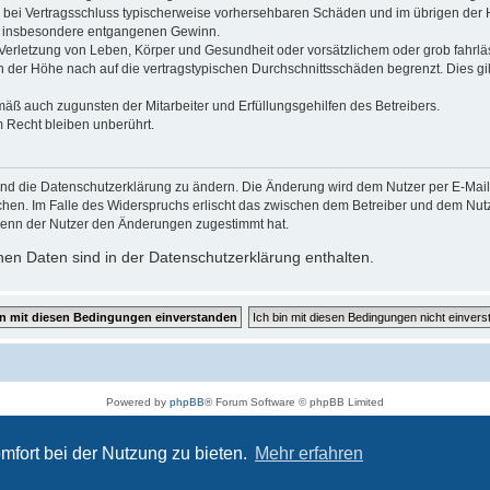
 die bei Vertragsschluss typischerweise vorhersehbaren Schäden und im übrigen de
wie insbesondere entgangenen Gewinn.
erletzung von Leben, Körper und Gesundheit oder vorsätzlichem oder grob fahrläs
der Höhe nach auf die vertragstypischen Durchschnittsschäden begrenzt. Dies gi
mäß auch zugunsten der Mitarbeiter und Erfüllungsgehilfen des Betreibers.
 Recht bleiben unberührt.
und die Datenschutzerklärung zu ändern. Die Änderung wird dem Nutzer per E-Mail m
chen. Im Falle des Widerspruchs erlischt das zwischen dem Betreiber und dem Nutze
wenn der Nutzer den Änderungen zugestimmt hat.
en Daten sind in der Datenschutzerklärung enthalten.
Powered by
phpBB
® Forum Software © phpBB Limited
Deutsche Übersetzung durch
phpBB.de
Datenschutz
|
Nutzungsbedingungen
mfort bei der Nutzung zu bieten.
Mehr erfahren