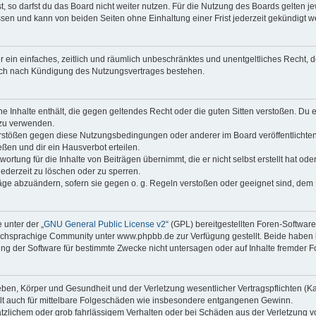
 so darfst du das Board nicht weiter nutzen. Für die Nutzung des Boards gelten jew
sen und kann von beiden Seiten ohne Einhaltung einer Frist jederzeit gekündigt w
ber ein einfaches, zeitlich und räumlich unbeschränktes und unentgeltliches Recht
auch nach Kündigung des Nutzungsvertrages bestehen.
ine Inhalte enthält, die gegen geltendes Recht oder die guten Sitten verstoßen. Du 
 zu verwenden.
erstößen gegen diese Nutzungsbedingungen oder anderer im Board veröffentlichte
ßen und dir ein Hausverbot erteilen.
ortung für die Inhalte von Beiträgen übernimmt, die er nicht selbst erstellt hat od
jederzeit zu löschen oder zu sperren.
räge abzuändern, sofern sie gegen o. g. Regeln verstoßen oder geeignet sind, dem
 unter der „
GNU General Public License v2
“ (GPL) bereitgestellten Foren-Softwa
chsprachige Community unter www.phpbb.de zur Verfügung gestellt. Beide haben ke
g der Software für bestimmte Zwecke nicht untersagen oder auf Inhalte fremder F
ben, Körper und Gesundheit und der Verletzung wesentlicher Vertragspflichten (Kard
gilt auch für mittelbare Folgeschäden wie insbesondere entgangenen Gewinn.
ätzlichem oder grob fahrlässigem Verhalten oder bei Schäden aus der Verletzung 