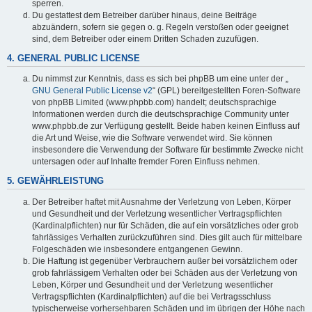
sperren.
Du gestattest dem Betreiber darüber hinaus, deine Beiträge
abzuändern, sofern sie gegen o. g. Regeln verstoßen oder geeignet
sind, dem Betreiber oder einem Dritten Schaden zuzufügen.
4. GENERAL PUBLIC LICENSE
Du nimmst zur Kenntnis, dass es sich bei phpBB um eine unter der „
GNU General Public License v2
“ (GPL) bereitgestellten Foren-Software
von phpBB Limited (www.phpbb.com) handelt; deutschsprachige
Informationen werden durch die deutschsprachige Community unter
www.phpbb.de zur Verfügung gestellt. Beide haben keinen Einfluss auf
die Art und Weise, wie die Software verwendet wird. Sie können
insbesondere die Verwendung der Software für bestimmte Zwecke nicht
untersagen oder auf Inhalte fremder Foren Einfluss nehmen.
5. GEWÄHRLEISTUNG
Der Betreiber haftet mit Ausnahme der Verletzung von Leben, Körper
und Gesundheit und der Verletzung wesentlicher Vertragspflichten
(Kardinalpflichten) nur für Schäden, die auf ein vorsätzliches oder grob
fahrlässiges Verhalten zurückzuführen sind. Dies gilt auch für mittelbare
Folgeschäden wie insbesondere entgangenen Gewinn.
Die Haftung ist gegenüber Verbrauchern außer bei vorsätzlichem oder
grob fahrlässigem Verhalten oder bei Schäden aus der Verletzung von
Leben, Körper und Gesundheit und der Verletzung wesentlicher
Vertragspflichten (Kardinalpflichten) auf die bei Vertragsschluss
typischerweise vorhersehbaren Schäden und im übrigen der Höhe nach