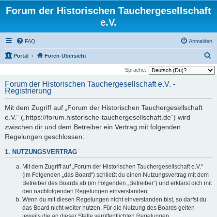
Forum der Historischen Tauchergesellschaft
e.V.
FAQ
Anmelden
S
Portal
Foren-Übersicht
u
Sprache:
c
Forum der Historischen Tauchergesellschaft e.V. -
Registrierung
h
e
Mit dem Zugriff auf „Forum der Historischen Tauchergesellschaft
e.V.“ („https://forum.historische-tauchergesellschaft.de“) wird
zwischen dir und dem Betreiber ein Vertrag mit folgenden
Regelungen geschlossen:
1. NUTZUNGSVERTRAG
Mit dem Zugriff auf „Forum der Historischen Tauchergesellschaft e.V.“
(im Folgenden „das Board“) schließt du einen Nutzungsvertrag mit dem
Betreiber des Boards ab (im Folgenden „Betreiber“) und erklärst dich mit
den nachfolgenden Regelungen einverstanden.
Wenn du mit diesen Regelungen nicht einverstanden bist, so darfst du
das Board nicht weiter nutzen. Für die Nutzung des Boards gelten
jeweils die an dieser Stelle veröffentlichten Regelungen.