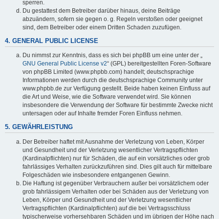
sperren.
Du gestattest dem Betreiber darüber hinaus, deine Beiträge
abzuändern, sofern sie gegen o. g. Regeln verstoßen oder geeignet
sind, dem Betreiber oder einem Dritten Schaden zuzufügen.
4. GENERAL PUBLIC LICENSE
Du nimmst zur Kenntnis, dass es sich bei phpBB um eine unter der „
GNU General Public License v2
“ (GPL) bereitgestellten Foren-Software
von phpBB Limited (www.phpbb.com) handelt; deutschsprachige
Informationen werden durch die deutschsprachige Community unter
www.phpbb.de zur Verfügung gestellt. Beide haben keinen Einfluss auf
die Art und Weise, wie die Software verwendet wird. Sie können
insbesondere die Verwendung der Software für bestimmte Zwecke nicht
untersagen oder auf Inhalte fremder Foren Einfluss nehmen.
5. GEWÄHRLEISTUNG
Der Betreiber haftet mit Ausnahme der Verletzung von Leben, Körper
und Gesundheit und der Verletzung wesentlicher Vertragspflichten
(Kardinalpflichten) nur für Schäden, die auf ein vorsätzliches oder grob
fahrlässiges Verhalten zurückzuführen sind. Dies gilt auch für mittelbare
Folgeschäden wie insbesondere entgangenen Gewinn.
Die Haftung ist gegenüber Verbrauchern außer bei vorsätzlichem oder
grob fahrlässigem Verhalten oder bei Schäden aus der Verletzung von
Leben, Körper und Gesundheit und der Verletzung wesentlicher
Vertragspflichten (Kardinalpflichten) auf die bei Vertragsschluss
typischerweise vorhersehbaren Schäden und im übrigen der Höhe nach