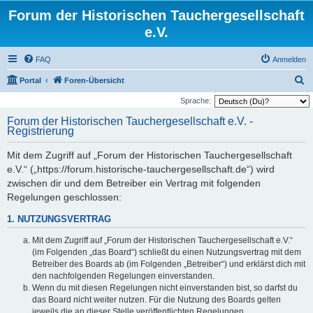
Forum der Historischen Tauchergesellschaft
e.V.
FAQ
Anmelden
S
Portal
Foren-Übersicht
u
Sprache:
c
Forum der Historischen Tauchergesellschaft e.V. -
Registrierung
h
e
Mit dem Zugriff auf „Forum der Historischen Tauchergesellschaft
e.V.“ („https://forum.historische-tauchergesellschaft.de“) wird
zwischen dir und dem Betreiber ein Vertrag mit folgenden
Regelungen geschlossen:
1. NUTZUNGSVERTRAG
Mit dem Zugriff auf „Forum der Historischen Tauchergesellschaft e.V.“
(im Folgenden „das Board“) schließt du einen Nutzungsvertrag mit dem
Betreiber des Boards ab (im Folgenden „Betreiber“) und erklärst dich mit
den nachfolgenden Regelungen einverstanden.
Wenn du mit diesen Regelungen nicht einverstanden bist, so darfst du
das Board nicht weiter nutzen. Für die Nutzung des Boards gelten
jeweils die an dieser Stelle veröffentlichten Regelungen.