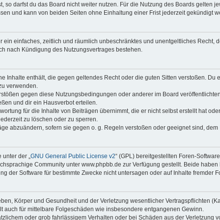
 so darfst du das Board nicht weiter nutzen. Für die Nutzung des Boards gelten jew
sen und kann von beiden Seiten ohne Einhaltung einer Frist jederzeit gekündigt w
ber ein einfaches, zeitlich und räumlich unbeschränktes und unentgeltliches Recht
auch nach Kündigung des Nutzungsvertrages bestehen.
ine Inhalte enthält, die gegen geltendes Recht oder die guten Sitten verstoßen. Du 
 zu verwenden.
erstößen gegen diese Nutzungsbedingungen oder anderer im Board veröffentlichte
ßen und dir ein Hausverbot erteilen.
ortung für die Inhalte von Beiträgen übernimmt, die er nicht selbst erstellt hat od
jederzeit zu löschen oder zu sperren.
räge abzuändern, sofern sie gegen o. g. Regeln verstoßen oder geeignet sind, dem
 unter der „
GNU General Public License v2
“ (GPL) bereitgestellten Foren-Softwa
chsprachige Community unter www.phpbb.de zur Verfügung gestellt. Beide haben ke
g der Software für bestimmte Zwecke nicht untersagen oder auf Inhalte fremder F
ben, Körper und Gesundheit und der Verletzung wesentlicher Vertragspflichten (Kard
gilt auch für mittelbare Folgeschäden wie insbesondere entgangenen Gewinn.
ätzlichem oder grob fahrlässigem Verhalten oder bei Schäden aus der Verletzung 