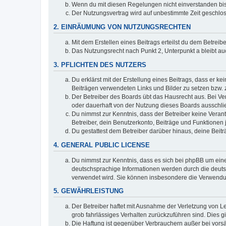
Wenn du mit diesen Regelungen nicht einverstanden bist,
Der Nutzungsvertrag wird auf unbestimmte Zeit geschlos
2. EINRÄUMUNG VON NUTZUNGSRECHTEN
Mit dem Erstellen eines Beitrags erteilst du dem Betrei
Das Nutzungsrecht nach Punkt 2, Unterpunkt a bleibt 
3. PFLICHTEN DES NUTZERS
Du erklärst mit der Erstellung eines Beitrags, dass er ke
Beiträgen verwendeten Links und Bilder zu setzen bzw.
Der Betreiber des Boards übt das Hausrecht aus. Bei V
oder dauerhaft von der Nutzung dieses Boards ausschlie
Du nimmst zur Kenntnis, dass der Betreiber keine Verantw
Betreiber, dein Benutzerkonto, Beiträge und Funktionen 
Du gestattest dem Betreiber darüber hinaus, deine Beit
4. GENERAL PUBLIC LICENSE
Du nimmst zur Kenntnis, dass es sich bei phpBB um eine
deutschsprachige Informationen werden durch die deuts
verwendet wird. Sie können insbesondere die Verwendun
5. GEWÄHRLEISTUNG
Der Betreiber haftet mit Ausnahme der Verletzung von Le
grob fahrlässiges Verhalten zurückzuführen sind. Dies 
Die Haftung ist gegenüber Verbrauchern außer bei vors