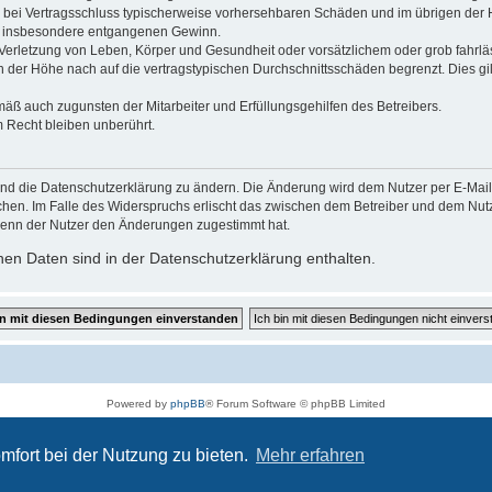
 die bei Vertragsschluss typischerweise vorhersehbaren Schäden und im übrigen de
wie insbesondere entgangenen Gewinn.
erletzung von Leben, Körper und Gesundheit oder vorsätzlichem oder grob fahrläs
der Höhe nach auf die vertragstypischen Durchschnittsschäden begrenzt. Dies gi
mäß auch zugunsten der Mitarbeiter und Erfüllungsgehilfen des Betreibers.
 Recht bleiben unberührt.
und die Datenschutzerklärung zu ändern. Die Änderung wird dem Nutzer per E-Mail m
chen. Im Falle des Widerspruchs erlischt das zwischen dem Betreiber und dem Nutze
wenn der Nutzer den Änderungen zugestimmt hat.
en Daten sind in der Datenschutzerklärung enthalten.
Powered by
phpBB
® Forum Software © phpBB Limited
Deutsche Übersetzung durch
phpBB.de
Datenschutz
|
Nutzungsbedingungen
mfort bei der Nutzung zu bieten.
Mehr erfahren