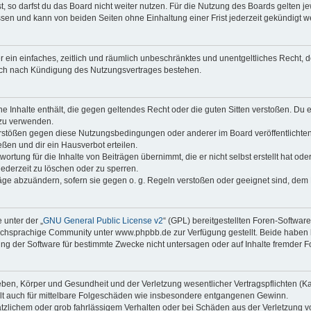
 so darfst du das Board nicht weiter nutzen. Für die Nutzung des Boards gelten jew
sen und kann von beiden Seiten ohne Einhaltung einer Frist jederzeit gekündigt w
ber ein einfaches, zeitlich und räumlich unbeschränktes und unentgeltliches Recht
auch nach Kündigung des Nutzungsvertrages bestehen.
ine Inhalte enthält, die gegen geltendes Recht oder die guten Sitten verstoßen. Du 
 zu verwenden.
erstößen gegen diese Nutzungsbedingungen oder anderer im Board veröffentlichte
ßen und dir ein Hausverbot erteilen.
ortung für die Inhalte von Beiträgen übernimmt, die er nicht selbst erstellt hat od
jederzeit zu löschen oder zu sperren.
räge abzuändern, sofern sie gegen o. g. Regeln verstoßen oder geeignet sind, dem
 unter der „
GNU General Public License v2
“ (GPL) bereitgestellten Foren-Softwa
chsprachige Community unter www.phpbb.de zur Verfügung gestellt. Beide haben ke
g der Software für bestimmte Zwecke nicht untersagen oder auf Inhalte fremder F
ben, Körper und Gesundheit und der Verletzung wesentlicher Vertragspflichten (Kard
gilt auch für mittelbare Folgeschäden wie insbesondere entgangenen Gewinn.
ätzlichem oder grob fahrlässigem Verhalten oder bei Schäden aus der Verletzung 