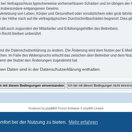
 die bei Vertragsschluss typischerweise vorhersehbaren Schäden und im übrigen de
wie insbesondere entgangenen Gewinn.
erletzung von Leben, Körper und Gesundheit oder vorsätzlichem oder grob fahrläs
der Höhe nach auf die vertragstypischen Durchschnittsschäden begrenzt. Dies gi
mäß auch zugunsten der Mitarbeiter und Erfüllungsgehilfen des Betreibers.
 Recht bleiben unberührt.
und die Datenschutzerklärung zu ändern. Die Änderung wird dem Nutzer per E-Mail m
chen. Im Falle des Widerspruchs erlischt das zwischen dem Betreiber und dem Nutze
wenn der Nutzer den Änderungen zugestimmt hat.
en Daten sind in der Datenschutzerklärung enthalten.
Powered by
phpBB
® Forum Software © phpBB Limited
Deutsche Übersetzung durch
phpBB.de
Datenschutz
|
Nutzungsbedingungen
mfort bei der Nutzung zu bieten.
Mehr erfahren