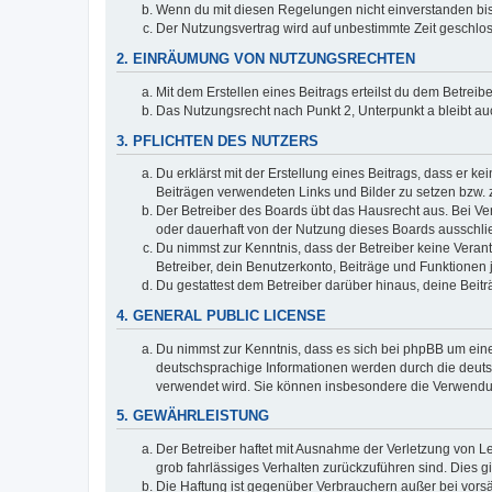
Wenn du mit diesen Regelungen nicht einverstanden bist,
Der Nutzungsvertrag wird auf unbestimmte Zeit geschlos
2. EINRÄUMUNG VON NUTZUNGSRECHTEN
Mit dem Erstellen eines Beitrags erteilst du dem Betrei
Das Nutzungsrecht nach Punkt 2, Unterpunkt a bleibt 
3. PFLICHTEN DES NUTZERS
Du erklärst mit der Erstellung eines Beitrags, dass er ke
Beiträgen verwendeten Links und Bilder zu setzen bzw.
Der Betreiber des Boards übt das Hausrecht aus. Bei V
oder dauerhaft von der Nutzung dieses Boards ausschlie
Du nimmst zur Kenntnis, dass der Betreiber keine Verantw
Betreiber, dein Benutzerkonto, Beiträge und Funktionen 
Du gestattest dem Betreiber darüber hinaus, deine Beit
4. GENERAL PUBLIC LICENSE
Du nimmst zur Kenntnis, dass es sich bei phpBB um eine
deutschsprachige Informationen werden durch die deuts
verwendet wird. Sie können insbesondere die Verwendun
5. GEWÄHRLEISTUNG
Der Betreiber haftet mit Ausnahme der Verletzung von Le
grob fahrlässiges Verhalten zurückzuführen sind. Dies 
Die Haftung ist gegenüber Verbrauchern außer bei vors