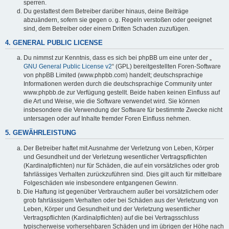
sperren.
Du gestattest dem Betreiber darüber hinaus, deine Beiträge
abzuändern, sofern sie gegen o. g. Regeln verstoßen oder geeignet
sind, dem Betreiber oder einem Dritten Schaden zuzufügen.
4. GENERAL PUBLIC LICENSE
Du nimmst zur Kenntnis, dass es sich bei phpBB um eine unter der „
GNU General Public License v2
“ (GPL) bereitgestellten Foren-Software
von phpBB Limited (www.phpbb.com) handelt; deutschsprachige
Informationen werden durch die deutschsprachige Community unter
www.phpbb.de zur Verfügung gestellt. Beide haben keinen Einfluss auf
die Art und Weise, wie die Software verwendet wird. Sie können
insbesondere die Verwendung der Software für bestimmte Zwecke nicht
untersagen oder auf Inhalte fremder Foren Einfluss nehmen.
5. GEWÄHRLEISTUNG
Der Betreiber haftet mit Ausnahme der Verletzung von Leben, Körper
und Gesundheit und der Verletzung wesentlicher Vertragspflichten
(Kardinalpflichten) nur für Schäden, die auf ein vorsätzliches oder grob
fahrlässiges Verhalten zurückzuführen sind. Dies gilt auch für mittelbare
Folgeschäden wie insbesondere entgangenen Gewinn.
Die Haftung ist gegenüber Verbrauchern außer bei vorsätzlichem oder
grob fahrlässigem Verhalten oder bei Schäden aus der Verletzung von
Leben, Körper und Gesundheit und der Verletzung wesentlicher
Vertragspflichten (Kardinalpflichten) auf die bei Vertragsschluss
typischerweise vorhersehbaren Schäden und im übrigen der Höhe nach