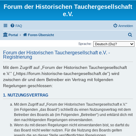
Forum der Historischen Tauchergesellschaft
e.V.
FAQ
Anmelden
S
Portal
Foren-Übersicht
u
Sprache:
c
Forum der Historischen Tauchergesellschaft e.V. -
Registrierung
h
e
Mit dem Zugriff auf „Forum der Historischen Tauchergesellschaft
e.V.“ („https://forum.historische-tauchergesellschaft.de“) wird
zwischen dir und dem Betreiber ein Vertrag mit folgenden
Regelungen geschlossen:
1. NUTZUNGSVERTRAG
Mit dem Zugriff auf „Forum der Historischen Tauchergesellschaft e.V.“
(im Folgenden „das Board“) schließt du einen Nutzungsvertrag mit dem
Betreiber des Boards ab (im Folgenden „Betreiber“) und erklärst dich mit
den nachfolgenden Regelungen einverstanden.
Wenn du mit diesen Regelungen nicht einverstanden bist, so darfst du
das Board nicht weiter nutzen. Für die Nutzung des Boards gelten
jeweils die an dieser Stelle veröffentlichten Regelungen.