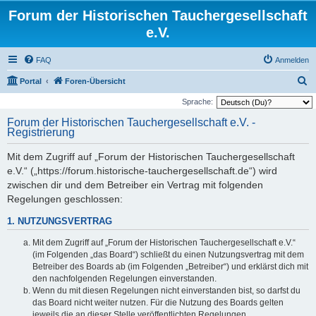
Forum der Historischen Tauchergesellschaft
e.V.
FAQ
Anmelden
S
Portal
Foren-Übersicht
u
Sprache:
c
Forum der Historischen Tauchergesellschaft e.V. -
Registrierung
h
e
Mit dem Zugriff auf „Forum der Historischen Tauchergesellschaft
e.V.“ („https://forum.historische-tauchergesellschaft.de“) wird
zwischen dir und dem Betreiber ein Vertrag mit folgenden
Regelungen geschlossen:
1. NUTZUNGSVERTRAG
Mit dem Zugriff auf „Forum der Historischen Tauchergesellschaft e.V.“
(im Folgenden „das Board“) schließt du einen Nutzungsvertrag mit dem
Betreiber des Boards ab (im Folgenden „Betreiber“) und erklärst dich mit
den nachfolgenden Regelungen einverstanden.
Wenn du mit diesen Regelungen nicht einverstanden bist, so darfst du
das Board nicht weiter nutzen. Für die Nutzung des Boards gelten
jeweils die an dieser Stelle veröffentlichten Regelungen.