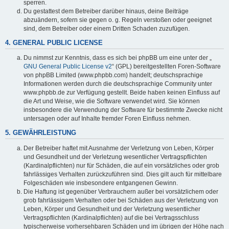
sperren.
Du gestattest dem Betreiber darüber hinaus, deine Beiträge
abzuändern, sofern sie gegen o. g. Regeln verstoßen oder geeignet
sind, dem Betreiber oder einem Dritten Schaden zuzufügen.
4. GENERAL PUBLIC LICENSE
Du nimmst zur Kenntnis, dass es sich bei phpBB um eine unter der „
GNU General Public License v2
“ (GPL) bereitgestellten Foren-Software
von phpBB Limited (www.phpbb.com) handelt; deutschsprachige
Informationen werden durch die deutschsprachige Community unter
www.phpbb.de zur Verfügung gestellt. Beide haben keinen Einfluss auf
die Art und Weise, wie die Software verwendet wird. Sie können
insbesondere die Verwendung der Software für bestimmte Zwecke nicht
untersagen oder auf Inhalte fremder Foren Einfluss nehmen.
5. GEWÄHRLEISTUNG
Der Betreiber haftet mit Ausnahme der Verletzung von Leben, Körper
und Gesundheit und der Verletzung wesentlicher Vertragspflichten
(Kardinalpflichten) nur für Schäden, die auf ein vorsätzliches oder grob
fahrlässiges Verhalten zurückzuführen sind. Dies gilt auch für mittelbare
Folgeschäden wie insbesondere entgangenen Gewinn.
Die Haftung ist gegenüber Verbrauchern außer bei vorsätzlichem oder
grob fahrlässigem Verhalten oder bei Schäden aus der Verletzung von
Leben, Körper und Gesundheit und der Verletzung wesentlicher
Vertragspflichten (Kardinalpflichten) auf die bei Vertragsschluss
typischerweise vorhersehbaren Schäden und im übrigen der Höhe nach