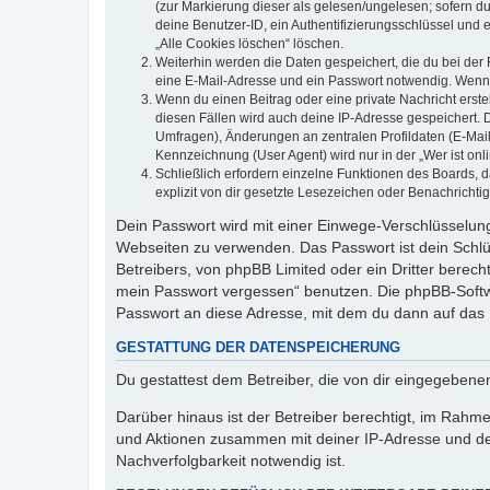
(zur Markierung dieser als gelesen/ungelesen; sofern d
deine Benutzer-ID, ein Authentifizierungsschlüssel und 
„Alle Cookies löschen“ löschen.
Weiterhin werden die Daten gespeichert, die du bei der 
eine E-Mail-Adresse und ein Passwort notwendig. Wenn du
Wenn du einen Beitrag oder eine private Nachricht erste
diesen Fällen wird auch deine IP-Adresse gespeichert. 
Umfragen), Änderungen an zentralen Profildaten (E-Mai
Kennzeichnung (User Agent) wird nur in der „Wer ist onl
Schließlich erfordern einzelne Funktionen des Boards,
explizit von dir gesetzte Lesezeichen oder Benachrichti
Dein Passwort wird mit einer Einwege-Verschlüsselung 
Webseiten zu verwenden. Das Passwort ist dein Schlü
Betreibers, von phpBB Limited oder ein Dritter berec
mein Passwort vergessen“ benutzen. Die phpBB-Softw
Passwort an diese Adresse, mit dem du dann auf das 
GESTATTUNG DER DATENSPEICHERUNG
Du gestattest dem Betreiber, die von dir eingegeben
Darüber hinaus ist der Betreiber berechtigt, im Rahm
und Aktionen zusammen mit deiner IP-Adresse und de
Nachverfolgbarkeit notwendig ist.