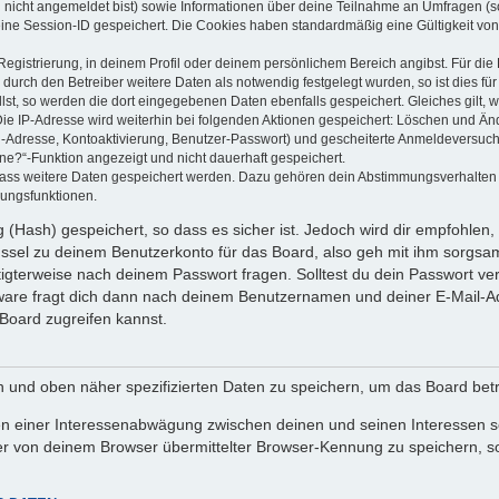
u nicht angemeldet bist) sowie Informationen über deine Teilnahme an Umfragen (s
eine Session-ID gespeichert. Die Cookies haben standardmäßig eine Gültigkeit von 
Registrierung, in deinem Profil oder deinem persönlichem Bereich angibst. Für di
rch den Betreiber weitere Daten als notwendig festgelegt wurden, so ist dies für 
llst, so werden die dort eingegebenen Daten ebenfalls gespeichert. Gleiches gilt, 
Die IP-Adresse wird weiterhin bei folgenden Aktionen gespeichert: Löschen und Än
l-Adresse, Kontoaktivierung, Benutzer-Passwort) und gescheiterte Anmeldeversuch
ine?“-Funktion angezeigt und nicht dauerhaft gespeichert.
 dass weitere Daten gespeichert werden. Dazu gehören dein Abstimmungsverhalten
gungsfunktionen.
(Hash) gespeichert, so dass es sicher ist. Jedoch wird dir empfohlen, 
ssel zu deinem Benutzerkonto für das Board, also geh mit ihm sorgsam
htigterweise nach deinem Passwort fragen. Solltest du dein Passwort v
are fragt dich dann nach deinem Benutzernamen und deiner E-Mail-Ad
Board zugreifen kannst.
en und oben näher spezifizierten Daten zu speichern, um das Board bet
en einer Interessenabwägung zwischen deinen und seinen Interessen sow
r von deinem Browser übermittelter Browser-Kennung zu speichern, so