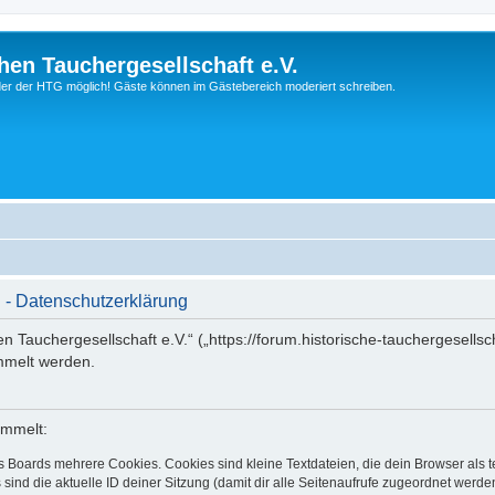
hen Tauchergesellschaft e.V.
ieder der HTG möglich! Gäste können im Gästebereich moderiert schreiben.
. - Datenschutzerklärung
en Tauchergesellschaft e.V.“ („https://forum.historische-tauchergesells
mmelt werden.
ammelt:
s Boards mehrere Cookies. Cookies sind kleine Textdateien, die dein Browser als
 sind die aktuelle ID deiner Sitzung (damit dir alle Seitenaufrufe zugeordnet werd