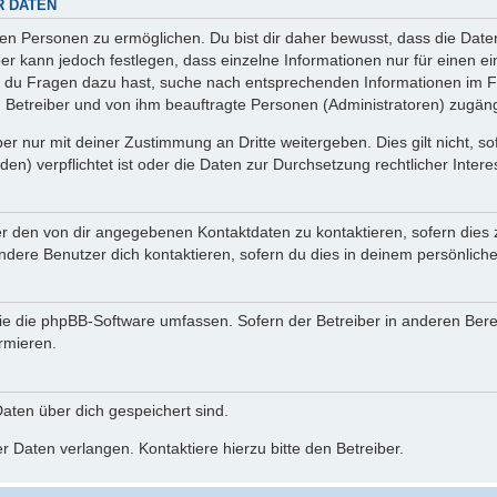
R DATEN
n Personen zu ermöglichen. Du bist dir daher bewusst, dass die Daten d
ber kann jedoch festlegen, dass einzelne Informationen nur für einen ei
n du Fragen dazu hast, suche nach entsprechenden Informationen im Fo
n Betreiber und von ihm beauftragte Personen (Administratoren) zugäng
r nur mit deiner Zustimmung an Dritte weitergeben. Dies gilt nicht, s
n) verpflichtet ist oder die Daten zur Durchsetzung rechtlicher Interes
er den von dir angegebenen Kontaktdaten zu kontaktieren, sofern dies 
andere Benutzer dich kontaktieren, sofern du dies in deinem persönliche
, die die phpBB-Software umfassen. Sofern der Betreiber in anderen Be
ormieren.
 Daten über dich gespeichert sind.
 Daten verlangen. Kontaktiere hierzu bitte den Betreiber.