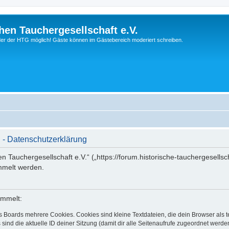
hen Tauchergesellschaft e.V.
ieder der HTG möglich! Gäste können im Gästebereich moderiert schreiben.
. - Datenschutzerklärung
en Tauchergesellschaft e.V.“ („https://forum.historische-tauchergesells
mmelt werden.
ammelt:
s Boards mehrere Cookies. Cookies sind kleine Textdateien, die dein Browser als
 sind die aktuelle ID deiner Sitzung (damit dir alle Seitenaufrufe zugeordnet werd