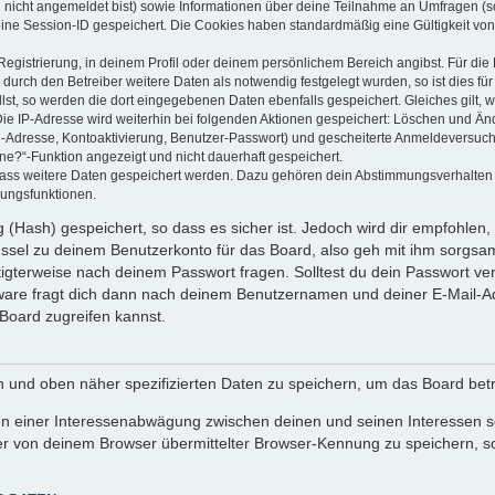
u nicht angemeldet bist) sowie Informationen über deine Teilnahme an Umfragen (s
eine Session-ID gespeichert. Die Cookies haben standardmäßig eine Gültigkeit von 
Registrierung, in deinem Profil oder deinem persönlichem Bereich angibst. Für di
rch den Betreiber weitere Daten als notwendig festgelegt wurden, so ist dies für 
llst, so werden die dort eingegebenen Daten ebenfalls gespeichert. Gleiches gilt, 
Die IP-Adresse wird weiterhin bei folgenden Aktionen gespeichert: Löschen und Än
l-Adresse, Kontoaktivierung, Benutzer-Passwort) und gescheiterte Anmeldeversuch
ine?“-Funktion angezeigt und nicht dauerhaft gespeichert.
 dass weitere Daten gespeichert werden. Dazu gehören dein Abstimmungsverhalten
gungsfunktionen.
(Hash) gespeichert, so dass es sicher ist. Jedoch wird dir empfohlen, 
ssel zu deinem Benutzerkonto für das Board, also geh mit ihm sorgsam
htigterweise nach deinem Passwort fragen. Solltest du dein Passwort v
are fragt dich dann nach deinem Benutzernamen und deiner E-Mail-Ad
Board zugreifen kannst.
en und oben näher spezifizierten Daten zu speichern, um das Board bet
en einer Interessenabwägung zwischen deinen und seinen Interessen sow
r von deinem Browser übermittelter Browser-Kennung zu speichern, so