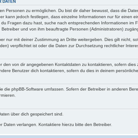
R DATEN
n Personen zu ermöglichen. Du bist dir daher bewusst, dass die Daten d
ber kann jedoch festlegen, dass einzelne Informationen nur für einen ei
n du Fragen dazu hast, suche nach entsprechenden Informationen im Fo
n Betreiber und von ihm beauftragte Personen (Administratoren) zugäng
r nur mit deiner Zustimmung an Dritte weitergeben. Dies gilt nicht, s
n) verpflichtet ist oder die Daten zur Durchsetzung rechtlicher Interes
er den von dir angegebenen Kontaktdaten zu kontaktieren, sofern dies 
andere Benutzer dich kontaktieren, sofern du dies in deinem persönliche
, die die phpBB-Software umfassen. Sofern der Betreiber in anderen Be
ormieren.
 Daten über dich gespeichert sind.
 Daten verlangen. Kontaktiere hierzu bitte den Betreiber.