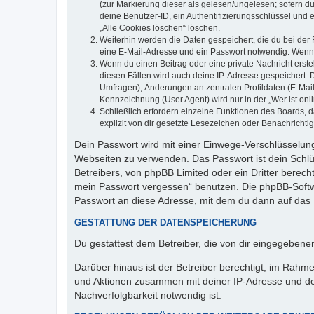
(zur Markierung dieser als gelesen/ungelesen; sofern d
deine Benutzer-ID, ein Authentifizierungsschlüssel und 
„Alle Cookies löschen“ löschen.
Weiterhin werden die Daten gespeichert, die du bei der 
eine E-Mail-Adresse und ein Passwort notwendig. Wenn du
Wenn du einen Beitrag oder eine private Nachricht erste
diesen Fällen wird auch deine IP-Adresse gespeichert. 
Umfragen), Änderungen an zentralen Profildaten (E-Mai
Kennzeichnung (User Agent) wird nur in der „Wer ist onl
Schließlich erfordern einzelne Funktionen des Boards,
explizit von dir gesetzte Lesezeichen oder Benachrichti
Dein Passwort wird mit einer Einwege-Verschlüsselung 
Webseiten zu verwenden. Das Passwort ist dein Schlü
Betreibers, von phpBB Limited oder ein Dritter berec
mein Passwort vergessen“ benutzen. Die phpBB-Softw
Passwort an diese Adresse, mit dem du dann auf das 
GESTATTUNG DER DATENSPEICHERUNG
Du gestattest dem Betreiber, die von dir eingegeben
Darüber hinaus ist der Betreiber berechtigt, im Rahm
und Aktionen zusammen mit deiner IP-Adresse und de
Nachverfolgbarkeit notwendig ist.