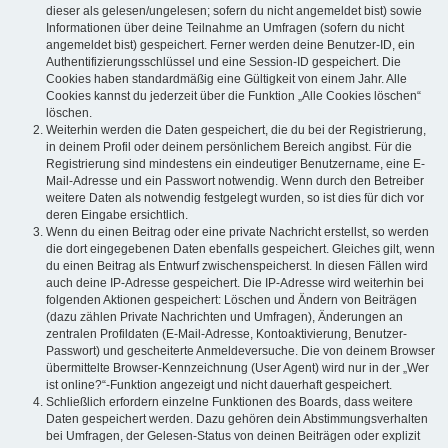
dieser als gelesen/ungelesen; sofern du nicht angemeldet bist) sowie
Informationen über deine Teilnahme an Umfragen (sofern du nicht
angemeldet bist) gespeichert. Ferner werden deine Benutzer-ID, ein
Authentifizierungsschlüssel und eine Session-ID gespeichert. Die
Cookies haben standardmäßig eine Gültigkeit von einem Jahr. Alle
Cookies kannst du jederzeit über die Funktion „Alle Cookies löschen“
löschen.
Weiterhin werden die Daten gespeichert, die du bei der Registrierung,
in deinem Profil oder deinem persönlichem Bereich angibst. Für die
Registrierung sind mindestens ein eindeutiger Benutzername, eine E-
Mail-Adresse und ein Passwort notwendig. Wenn durch den Betreiber
weitere Daten als notwendig festgelegt wurden, so ist dies für dich vor
deren Eingabe ersichtlich.
Wenn du einen Beitrag oder eine private Nachricht erstellst, so werden
die dort eingegebenen Daten ebenfalls gespeichert. Gleiches gilt, wenn
du einen Beitrag als Entwurf zwischenspeicherst. In diesen Fällen wird
auch deine IP-Adresse gespeichert. Die IP-Adresse wird weiterhin bei
folgenden Aktionen gespeichert: Löschen und Ändern von Beiträgen
(dazu zählen Private Nachrichten und Umfragen), Änderungen an
zentralen Profildaten (E-Mail-Adresse, Kontoaktivierung, Benutzer-
Passwort) und gescheiterte Anmeldeversuche. Die von deinem Browser
übermittelte Browser-Kennzeichnung (User Agent) wird nur in der „Wer
ist online?“-Funktion angezeigt und nicht dauerhaft gespeichert.
Schließlich erfordern einzelne Funktionen des Boards, dass weitere
Daten gespeichert werden. Dazu gehören dein Abstimmungsverhalten
bei Umfragen, der Gelesen-Status von deinen Beiträgen oder explizit