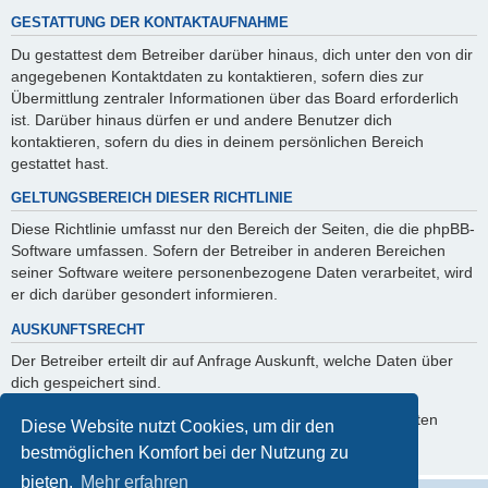
GESTATTUNG DER KONTAKTAUFNAHME
Du gestattest dem Betreiber darüber hinaus, dich unter den von dir
angegebenen Kontaktdaten zu kontaktieren, sofern dies zur
Übermittlung zentraler Informationen über das Board erforderlich
ist. Darüber hinaus dürfen er und andere Benutzer dich
kontaktieren, sofern du dies in deinem persönlichen Bereich
gestattet hast.
GELTUNGSBEREICH DIESER RICHTLINIE
Diese Richtlinie umfasst nur den Bereich der Seiten, die die phpBB-
Software umfassen. Sofern der Betreiber in anderen Bereichen
seiner Software weitere personenbezogene Daten verarbeitet, wird
er dich darüber gesondert informieren.
AUSKUNFTSRECHT
Der Betreiber erteilt dir auf Anfrage Auskunft, welche Daten über
dich gespeichert sind.
Du kannst jederzeit die Löschung bzw. Sperrung deiner Daten
Diese Website nutzt Cookies, um dir den
verlangen. Kontaktiere hierzu bitte den Betreiber.
bestmöglichen Komfort bei der Nutzung zu
bieten.
Mehr erfahren