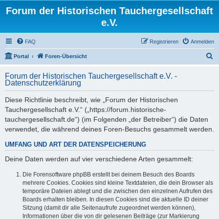
Forum der Historischen Tauchergesellschaft
e.V.
FAQ
Registrieren
Anmelden
S
Portal
Foren-Übersicht
u
Forum der Historischen Tauchergesellschaft e.V. -
c
Datenschutzerklärung
h
Diese Richtlinie beschreibt, wie „Forum der Historischen
e
Tauchergesellschaft e.V.“ („https://forum.historische-
tauchergesellschaft.de“) (im Folgenden „der Betreiber“) die Daten
verwendet, die während deines Foren-Besuchs gesammelt werden.
UMFANG UND ART DER DATENSPEICHERUNG
Deine Daten werden auf vier verschiedene Arten gesammelt:
Die Forensoftware phpBB erstellt bei deinem Besuch des Boards
mehrere Cookies. Cookies sind kleine Textdateien, die dein Browser als
temporäre Dateien ablegt und die zwischen den einzelnen Aufrufen des
Boards erhalten bleiben. In diesen Cookies sind die aktuelle ID deiner
Sitzung (damit dir alle Seitenaufrufe zugeordnet werden können),
Informationen über die von dir gelesenen Beiträge (zur Markierung