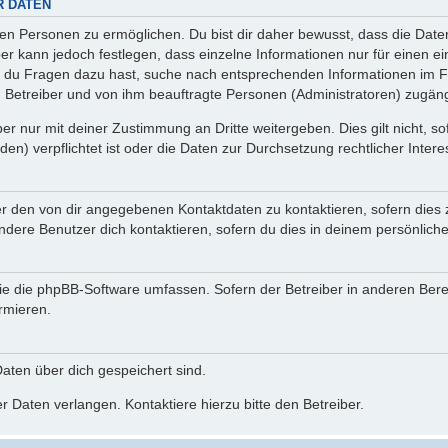
R DATEN
n Personen zu ermöglichen. Du bist dir daher bewusst, dass die Daten d
ber kann jedoch festlegen, dass einzelne Informationen nur für einen ei
n du Fragen dazu hast, suche nach entsprechenden Informationen im Fo
n Betreiber und von ihm beauftragte Personen (Administratoren) zugäng
r nur mit deiner Zustimmung an Dritte weitergeben. Dies gilt nicht, s
n) verpflichtet ist oder die Daten zur Durchsetzung rechtlicher Interes
er den von dir angegebenen Kontaktdaten zu kontaktieren, sofern dies 
andere Benutzer dich kontaktieren, sofern du dies in deinem persönliche
, die die phpBB-Software umfassen. Sofern der Betreiber in anderen Be
ormieren.
 Daten über dich gespeichert sind.
 Daten verlangen. Kontaktiere hierzu bitte den Betreiber.