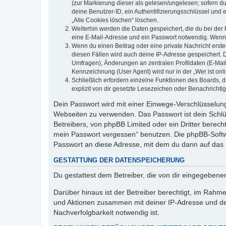
(zur Markierung dieser als gelesen/ungelesen; sofern d
deine Benutzer-ID, ein Authentifizierungsschlüssel und 
„Alle Cookies löschen“ löschen.
Weiterhin werden die Daten gespeichert, die du bei der 
eine E-Mail-Adresse und ein Passwort notwendig. Wenn du
Wenn du einen Beitrag oder eine private Nachricht erste
diesen Fällen wird auch deine IP-Adresse gespeichert. 
Umfragen), Änderungen an zentralen Profildaten (E-Mai
Kennzeichnung (User Agent) wird nur in der „Wer ist onl
Schließlich erfordern einzelne Funktionen des Boards,
explizit von dir gesetzte Lesezeichen oder Benachrichti
Dein Passwort wird mit einer Einwege-Verschlüsselung 
Webseiten zu verwenden. Das Passwort ist dein Schlü
Betreibers, von phpBB Limited oder ein Dritter berec
mein Passwort vergessen“ benutzen. Die phpBB-Softw
Passwort an diese Adresse, mit dem du dann auf das 
GESTATTUNG DER DATENSPEICHERUNG
Du gestattest dem Betreiber, die von dir eingegeben
Darüber hinaus ist der Betreiber berechtigt, im Rahm
und Aktionen zusammen mit deiner IP-Adresse und de
Nachverfolgbarkeit notwendig ist.