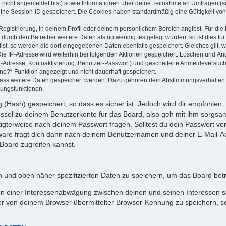
u nicht angemeldet bist) sowie Informationen über deine Teilnahme an Umfragen (s
eine Session-ID gespeichert. Die Cookies haben standardmäßig eine Gültigkeit von 
Registrierung, in deinem Profil oder deinem persönlichem Bereich angibst. Für di
rch den Betreiber weitere Daten als notwendig festgelegt wurden, so ist dies für 
llst, so werden die dort eingegebenen Daten ebenfalls gespeichert. Gleiches gilt, 
Die IP-Adresse wird weiterhin bei folgenden Aktionen gespeichert: Löschen und Än
l-Adresse, Kontoaktivierung, Benutzer-Passwort) und gescheiterte Anmeldeversuch
ine?“-Funktion angezeigt und nicht dauerhaft gespeichert.
 dass weitere Daten gespeichert werden. Dazu gehören dein Abstimmungsverhalten
gungsfunktionen.
(Hash) gespeichert, so dass es sicher ist. Jedoch wird dir empfohlen, 
ssel zu deinem Benutzerkonto für das Board, also geh mit ihm sorgsam
htigterweise nach deinem Passwort fragen. Solltest du dein Passwort v
are fragt dich dann nach deinem Benutzernamen und deiner E-Mail-Ad
Board zugreifen kannst.
en und oben näher spezifizierten Daten zu speichern, um das Board bet
en einer Interessenabwägung zwischen deinen und seinen Interessen sow
r von deinem Browser übermittelter Browser-Kennung zu speichern, so