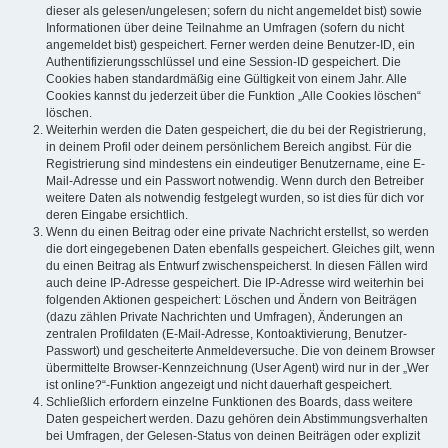
dieser als gelesen/ungelesen; sofern du nicht angemeldet bist) sowie
Informationen über deine Teilnahme an Umfragen (sofern du nicht
angemeldet bist) gespeichert. Ferner werden deine Benutzer-ID, ein
Authentifizierungsschlüssel und eine Session-ID gespeichert. Die
Cookies haben standardmäßig eine Gültigkeit von einem Jahr. Alle
Cookies kannst du jederzeit über die Funktion „Alle Cookies löschen“
löschen.
Weiterhin werden die Daten gespeichert, die du bei der Registrierung,
in deinem Profil oder deinem persönlichem Bereich angibst. Für die
Registrierung sind mindestens ein eindeutiger Benutzername, eine E-
Mail-Adresse und ein Passwort notwendig. Wenn durch den Betreiber
weitere Daten als notwendig festgelegt wurden, so ist dies für dich vor
deren Eingabe ersichtlich.
Wenn du einen Beitrag oder eine private Nachricht erstellst, so werden
die dort eingegebenen Daten ebenfalls gespeichert. Gleiches gilt, wenn
du einen Beitrag als Entwurf zwischenspeicherst. In diesen Fällen wird
auch deine IP-Adresse gespeichert. Die IP-Adresse wird weiterhin bei
folgenden Aktionen gespeichert: Löschen und Ändern von Beiträgen
(dazu zählen Private Nachrichten und Umfragen), Änderungen an
zentralen Profildaten (E-Mail-Adresse, Kontoaktivierung, Benutzer-
Passwort) und gescheiterte Anmeldeversuche. Die von deinem Browser
übermittelte Browser-Kennzeichnung (User Agent) wird nur in der „Wer
ist online?“-Funktion angezeigt und nicht dauerhaft gespeichert.
Schließlich erfordern einzelne Funktionen des Boards, dass weitere
Daten gespeichert werden. Dazu gehören dein Abstimmungsverhalten
bei Umfragen, der Gelesen-Status von deinen Beiträgen oder explizit