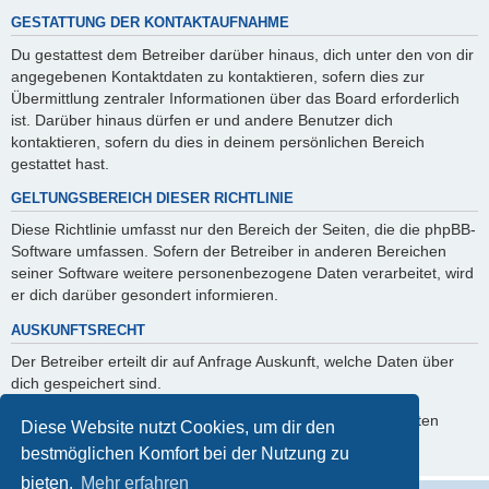
GESTATTUNG DER KONTAKTAUFNAHME
Du gestattest dem Betreiber darüber hinaus, dich unter den von dir
angegebenen Kontaktdaten zu kontaktieren, sofern dies zur
Übermittlung zentraler Informationen über das Board erforderlich
ist. Darüber hinaus dürfen er und andere Benutzer dich
kontaktieren, sofern du dies in deinem persönlichen Bereich
gestattet hast.
GELTUNGSBEREICH DIESER RICHTLINIE
Diese Richtlinie umfasst nur den Bereich der Seiten, die die phpBB-
Software umfassen. Sofern der Betreiber in anderen Bereichen
seiner Software weitere personenbezogene Daten verarbeitet, wird
er dich darüber gesondert informieren.
AUSKUNFTSRECHT
Der Betreiber erteilt dir auf Anfrage Auskunft, welche Daten über
dich gespeichert sind.
Du kannst jederzeit die Löschung bzw. Sperrung deiner Daten
Diese Website nutzt Cookies, um dir den
verlangen. Kontaktiere hierzu bitte den Betreiber.
bestmöglichen Komfort bei der Nutzung zu
bieten.
Mehr erfahren