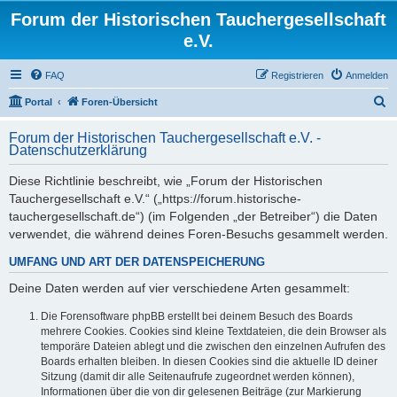
Forum der Historischen Tauchergesellschaft
e.V.
FAQ
Registrieren
Anmelden
S
Portal
Foren-Übersicht
u
Forum der Historischen Tauchergesellschaft e.V. -
c
Datenschutzerklärung
h
Diese Richtlinie beschreibt, wie „Forum der Historischen
e
Tauchergesellschaft e.V.“ („https://forum.historische-
tauchergesellschaft.de“) (im Folgenden „der Betreiber“) die Daten
verwendet, die während deines Foren-Besuchs gesammelt werden.
UMFANG UND ART DER DATENSPEICHERUNG
Deine Daten werden auf vier verschiedene Arten gesammelt:
Die Forensoftware phpBB erstellt bei deinem Besuch des Boards
mehrere Cookies. Cookies sind kleine Textdateien, die dein Browser als
temporäre Dateien ablegt und die zwischen den einzelnen Aufrufen des
Boards erhalten bleiben. In diesen Cookies sind die aktuelle ID deiner
Sitzung (damit dir alle Seitenaufrufe zugeordnet werden können),
Informationen über die von dir gelesenen Beiträge (zur Markierung