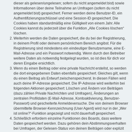
dieser als gelesen/ungelesen; sofern du nicht angemeldet bist) sowie
Informationen über deine Teilnahme an Umfragen (sofern du nicht
angemeldet bist) gespeichert. Ferner werden deine Benutzer-ID, ein
Authentifizierungsschlüssel und eine Session-ID gespeichert. Die
Cookies haben standardmäßig eine Gültigkeit von einem Jahr. Alle
Cookies kannst du jederzeit über die Funktion „Alle Cookies löschen“
löschen.
Weiterhin werden die Daten gespeichert, die du bei der Registrierung,
in deinem Profil oder deinem persönlichem Bereich angibst. Für die
Registrierung sind mindestens ein eindeutiger Benutzername, eine E-
Mail-Adresse und ein Passwort notwendig. Wenn durch den Betreiber
weitere Daten als notwendig festgelegt wurden, so ist dies für dich vor
deren Eingabe ersichtlich.
Wenn du einen Beitrag oder eine private Nachricht erstellst, so werden
die dort eingegebenen Daten ebenfalls gespeichert. Gleiches gilt, wenn
du einen Beitrag als Entwurf zwischenspeicherst. In diesen Fällen wird
auch deine IP-Adresse gespeichert. Die IP-Adresse wird weiterhin bei
folgenden Aktionen gespeichert: Löschen und Ändern von Beiträgen
(dazu zählen Private Nachrichten und Umfragen), Änderungen an
zentralen Profildaten (E-Mail-Adresse, Kontoaktivierung, Benutzer-
Passwort) und gescheiterte Anmeldeversuche. Die von deinem Browser
übermittelte Browser-Kennzeichnung (User Agent) wird nur in der „Wer
ist online?“-Funktion angezeigt und nicht dauerhaft gespeichert.
Schließlich erfordern einzelne Funktionen des Boards, dass weitere
Daten gespeichert werden. Dazu gehören dein Abstimmungsverhalten
bei Umfragen, der Gelesen-Status von deinen Beiträgen oder explizit