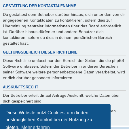
GESTATTUNG DER KONTAKTAUFNAHME
Du gestattest dem Betreiber darüber hinaus, dich unter den von dir
angegebenen Kontaktdaten zu kontaktieren, sofern dies zur
Übermittlung zentraler Informationen über das Board erforderlich
ist. Darüber hinaus dürfen er und andere Benutzer dich
kontaktieren, sofern du dies in deinem persönlichen Bereich
gestattet hast.
GELTUNGSBEREICH DIESER RICHTLINIE
Diese Richtlinie umfasst nur den Bereich der Seiten, die die phpBB-
Software umfassen. Sofern der Betreiber in anderen Bereichen
seiner Software weitere personenbezogene Daten verarbeitet, wird
er dich darüber gesondert informieren.
AUSKUNFTSRECHT
Der Betreiber erteilt dir auf Anfrage Auskunft, welche Daten über
dich gespeichert sind.
Du kannst jederzeit die Löschung bzw. Sperrung deiner Daten
Diese Website nutzt Cookies, um dir den
verlangen. Kontaktiere hierzu bitte den Betreiber.
bestmöglichen Komfort bei der Nutzung zu
bieten.
Mehr erfahren