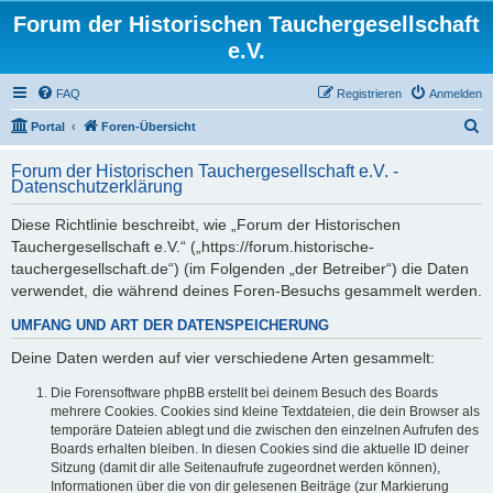
Forum der Historischen Tauchergesellschaft
e.V.
FAQ
Registrieren
Anmelden
S
Portal
Foren-Übersicht
u
Forum der Historischen Tauchergesellschaft e.V. -
c
Datenschutzerklärung
h
Diese Richtlinie beschreibt, wie „Forum der Historischen
e
Tauchergesellschaft e.V.“ („https://forum.historische-
tauchergesellschaft.de“) (im Folgenden „der Betreiber“) die Daten
verwendet, die während deines Foren-Besuchs gesammelt werden.
UMFANG UND ART DER DATENSPEICHERUNG
Deine Daten werden auf vier verschiedene Arten gesammelt:
Die Forensoftware phpBB erstellt bei deinem Besuch des Boards
mehrere Cookies. Cookies sind kleine Textdateien, die dein Browser als
temporäre Dateien ablegt und die zwischen den einzelnen Aufrufen des
Boards erhalten bleiben. In diesen Cookies sind die aktuelle ID deiner
Sitzung (damit dir alle Seitenaufrufe zugeordnet werden können),
Informationen über die von dir gelesenen Beiträge (zur Markierung